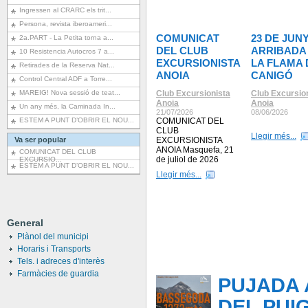
Ingressen al CRARC els trit...
Persona, revista iberoameri...
COMUNICAT
23 DE JUNY
2a.PART - La Petita torna a...
DEL CLUB
ARRIBADA
10 Resistencia Autocros 7 a...
EXCURSIONISTA
LA FLAMA 
Retirades de la Reserva Nat...
ANOIA
CANIGÓ
Control Central ADF a Torre...
MAREIG! Nova sessió de teat...
Club Excursionista
Club Excursio
Anoia
Anoia
Un any més, la Caminada In...
21/07/2026
08/06/2026
ESTEM A PUNT D’OBRIR EL NOU...
COMUNICAT DEL
CLUB
Llegir més...
Va ser popular
EXCURSIONISTA
ANOIA Masquefa, 21
COMUNICAT DEL CLUB
de juliol de 2026
EXCURSIO...
ESTEM A PUNT D’OBRIR EL NOU...
Llegir més...
General
Plànol del municipi
Horaris i Transports
Tels. i adreces d'interès
Farmàcies de guardia
PUJADA 
DEL PUI