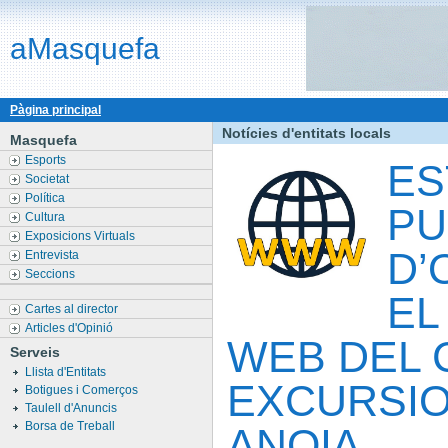
aMasquefa
Pàgina principal
Notícies d'entitats locals
Masquefa
Esports
ES
Societat
Política
PU
Cultura
Exposicions Virtuals
D’
Entrevista
Seccions
EL
Cartes al director
Articles d'Opinió
WEB DEL 
Serveis
Llista d'Entitats
EXCURSIO
Botigues i Comerços
Taulell d'Anuncis
Borsa de Treball
ANOIA