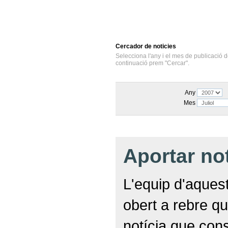
Cercador
de noticies
Selecciona l'any i el mes de publicació d
continuació prem "Cercar".
Any
Mes
Aportar no
L'equip d'aquest
obert a rebre qu
notícia que con