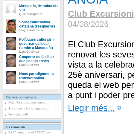
Masquefa, de suburbi a
Vila
Club Excursioni
Quim Vilargunter
04/08/2026
Sobre l'alternativa
catalana d'esquerres
Sergi Santamaria
Polítiques culturals i
El Club Excursio
governança local
(també a Masquefa)
renovat les seve
Dani Gutiérrez
Cooperar és facilitar
que passin coses
vista a la celebra
Dani Gutiérrez
25è aniversari, 
Nous paradigmes: la
transversalitat
queda el web per 
Dani Gutiérrez
a punt i poder pr
Darrers comentaris
Hola, Fa uns quants anys...
Llegir més...
Encara tens les tortugues s...
Yo la adopto!!
Es comenta...
Fa 20 anys que el CRARC ina...