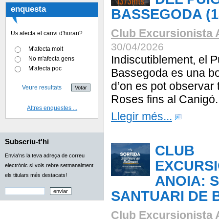
enquesta
BASSEGODA (13
Club Excursionista 
Us afecta el canvi d'horari?
30/04/2026
M'afecta molt
Indiscutiblement, el P
No m'afecta gens
M'afecta poc
Bassegoda es una bo
d’on es pot observar t
Veure resultats
Roses fins al Canigó.
Altres enquestes ...
Llegir més...
Subscriu-t'hi
CLUB
Envia'ns la teva adreça de correu
EXCURSI
electrònic si vols rebre setmanalment
els titulars més destacats!
ANOIA: 
SANTUARI DE 
Club Excursionista 