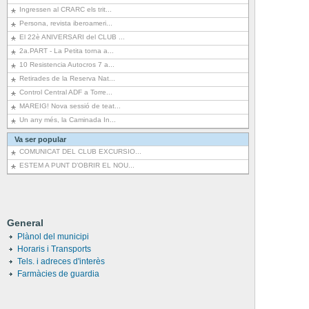
Ingressen al CRARC els trit...
Persona, revista iberoameri...
El 22è ANIVERSARI del CLUB ...
2a.PART - La Petita torna a...
10 Resistencia Autocros 7 a...
Retirades de la Reserva Nat...
Control Central ADF a Torre...
MAREIG! Nova sessió de teat...
Un any més, la Caminada In...
Va ser popular
COMUNICAT DEL CLUB EXCURSIO...
ESTEM A PUNT D’OBRIR EL NOU...
General
Plànol del municipi
Horaris i Transports
Tels. i adreces d'interès
Farmàcies de guardia