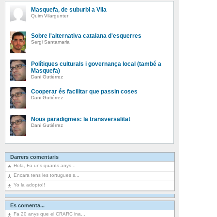
Masquefa, de suburbi a Vila
Quim Vilargunter
Sobre l'alternativa catalana d'esquerres
Sergi Santamaria
Polítiques culturals i governança local (també a
Masquefa)
Dani Gutiérrez
Cooperar és facilitar que passin coses
Dani Gutiérrez
Nous paradigmes: la transversalitat
Dani Gutiérrez
Darrers comentaris
Hola, Fa uns quants anys...
Encara tens les tortugues s...
Yo la adopto!!
Es comenta...
Fa 20 anys que el CRARC ina...