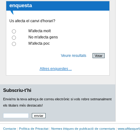
enquesta
Us afecta el canvi d'horari?
M'afecta molt
No m'afecta gens
M'afecta poc
Veure resultats
Altres enquestes ...
Subscriu-t'hi
Envia'ns la teva adreça de correu electrònic si vols rebre setmanalment
els titulars més destacats!
Contacte
|
Política de Privacitat
|
Normes ètiques de publicació de comentaris
|
www.
aMasque