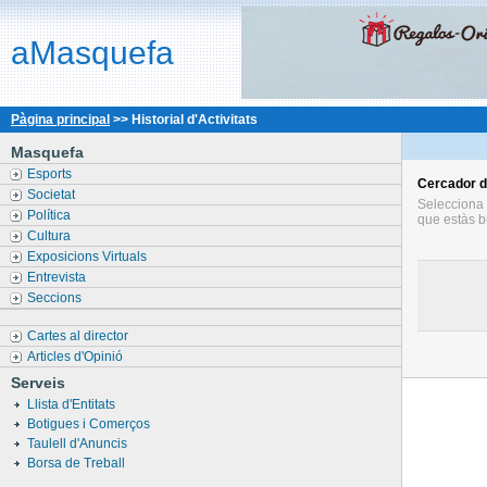
aMasquefa
Pàgina principal
>> Historial d'Activitats
Masquefa
Esports
Cercador
d
Societat
Selecciona l
Política
que estàs b
Cultura
Exposicions Virtuals
Entrevista
Seccions
Cartes al director
Articles d'Opinió
Serveis
Llista d'Entitats
Botigues i Comerços
Taulell d'Anuncis
Borsa de Treball