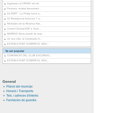
Ingressen al CRARC els trit...
Persona, revista iberoameri...
2a.PART - La Petita torna a...
10 Resistencia Autocros 7 a...
Retirades de la Reserva Nat...
Control Central ADF a Torre...
MAREIG! Nova sessió de teat...
Un any més, la Caminada In...
ESTEM A PUNT D’OBRIR EL NOU...
Va ser popular
COMUNICAT DEL CLUB EXCURSIO...
ESTEM A PUNT D’OBRIR EL NOU...
General
Plànol del municipi
Horaris i Transports
Tels. i adreces d'interès
Farmàcies de guardia