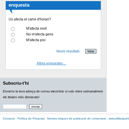
enquesta
Us afecta el canvi d'horari?
M'afecta molt
No m'afecta gens
M'afecta poc
Veure resultats
Altres enquestes ...
Subscriu-t'hi
Envia'ns la teva adreça de correu electrònic si vols rebre setmanalment
els titulars més destacats!
Contacte
|
Política de Privacitat
|
Normes ètiques de publicació de comentaris
|
www.
aMasque