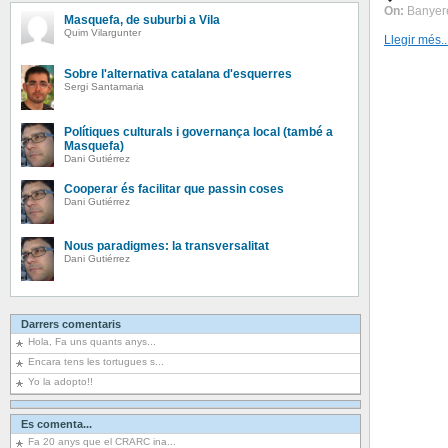
On:
Banyer
Masquefa, de suburbi a Vila
Quim Vilargunter
Llegir més..
Sobre l'alternativa catalana d'esquerres
Sergi Santamaria
Polítiques culturals i governança local (també a
Masquefa)
Dani Gutiérrez
Cooperar és facilitar que passin coses
Dani Gutiérrez
Nous paradigmes: la transversalitat
Dani Gutiérrez
Darrers comentaris
Hola, Fa uns quants anys...
Encara tens les tortugues s...
Yo la adopto!!
Es comenta...
Fa 20 anys que el CRARC ina...