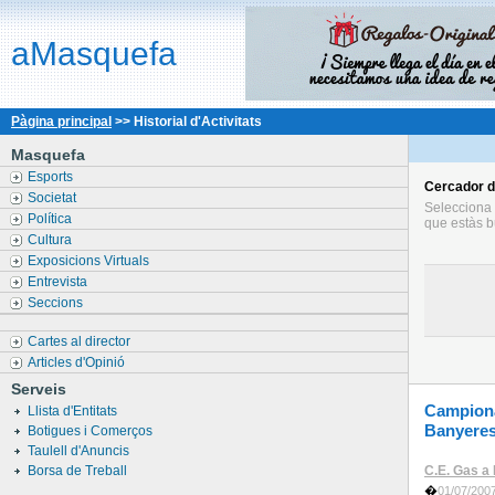
aMasquefa
Pàgina principal
>> Historial d'Activitats
Masquefa
Esports
Cercador
d
Societat
Selecciona l
Política
que estàs b
Cultura
Exposicions Virtuals
Entrevista
Seccions
Cartes al director
Articles d'Opinió
Serveis
Campiona
Llista d'Entitats
Banyeres
Botigues i Comerços
Taulell d'Anuncis
Borsa de Treball
C.E. Gas a
�
01/07/2007