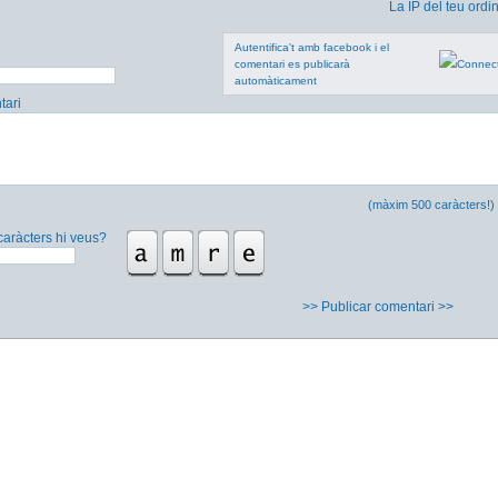
La IP del teu ordi
Autentifica't amb facebook i el
comentari es publicarà
automàticament
ari
(màxim 500 caràcters!)
caràcters hi veus?
>> Publicar comentari >>