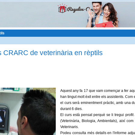
ils
s CRARC de veterinària en rèptils
Aquest any fa 17 que vam començar a fer aqu
han tingut molt èxit entre els assistents. Com 
el curs serà eminentment pràctic, amb una d
durant 6 dies.
El curs està pensat perquè se li tregui profit
(Veterinària, Biologia, Ambientals), així com
Veterinaris.
Podeu consulta més detalls en l'informe adjun