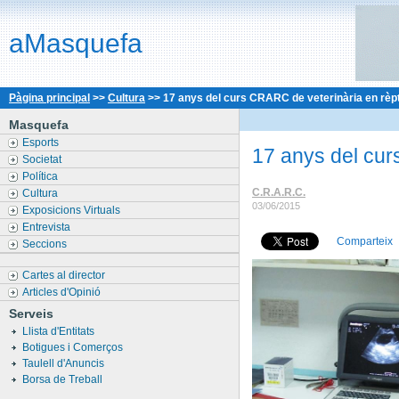
aMasquefa
Pàgina principal
>>
Cultura
>>
17 anys del curs CRARC de veterinària en rèpt
Masquefa
Esports
17 anys del cur
Societat
Política
C.R.A.R.C.
Cultura
03/06/2015
Exposicions Virtuals
Entrevista
Comparteix
Seccions
Cartes al director
Articles d'Opinió
Serveis
Llista d'Entitats
Botigues i Comerços
Taulell d'Anuncis
Borsa de Treball