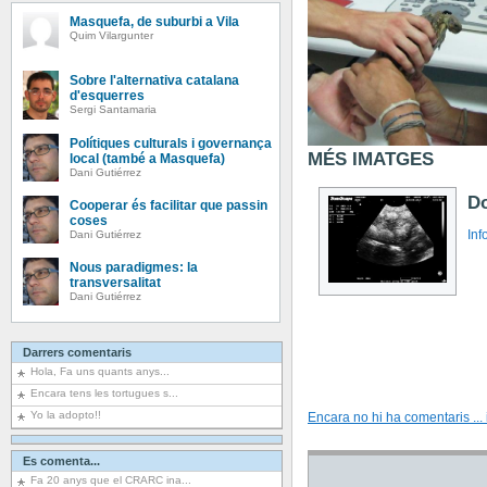
Masquefa, de suburbi a Vila
Quim Vilargunter
Sobre l'alternativa catalana
d'esquerres
Sergi Santamaria
Polítiques culturals i governança
MÉS IMATGES
local (també a Masquefa)
Dani Gutiérrez
Do
Cooperar és facilitar que passin
coses
In
Dani Gutiérrez
Nous paradigmes: la
transversalitat
Dani Gutiérrez
Darrers comentaris
Hola, Fa uns quants anys...
Encara tens les tortugues s...
Yo la adopto!!
Encara no hi ha comentaris ... i
Es comenta...
Fa 20 anys que el CRARC ina...