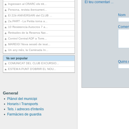
El teu comentari
...
Ingressen al CRARC els trit...
Persona, revista iberoameri...
Nom
El 22è ANIVERSARI del CLUB ...
2a.PART - La Petita torna a...
Coment
10 Resistencia Autocros 7 a...
Retirades de la Reserva Nat...
Control Central ADF a Torre...
MAREIG! Nova sessió de teat...
Un any més, la Caminada In...
Va ser popular
Quins 
COMUNICAT DEL CLUB EXCURSIO...
ESTEM A PUNT D’OBRIR EL NOU...
General
Plànol del municipi
Horaris i Transports
Tels. i adreces d'interès
Farmàcies de guardia