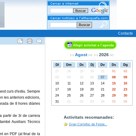
Buscar
Contacte
Agost
2026
Dl
Dm
Dc
Dj
Dv
Ds
Dg
27
28
29
30
31
01
02
03
04
05
06
07
08
09
10
11
12
13
14
15
16
17
18
19
20
21
22
23
est curs d'estiu. Sempre
24
25
26
27
28
29
30
en les anteriors edicions,
31
01
02
03
04
05
06
urada de 8 hores diàries
 a partir de 3r de carrera
Activitats recomanades:
 també Auxiliars Tècnics
Gran Correfoc de Festa...
t en PDF (al final de la