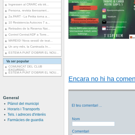
Ingressen al CRARC els trit...
Persona, revista iberoameri...
2a.PART - La Petita torna a...
10 Resistencia Autocros 7 a...
Retirades de la Reserva Nat...
Control Central ADF a Torre...
MAREIG! Nova sessió de teat...
Un any més, la Caminada In...
ESTEM A PUNT D’OBRIR EL NOU...
Va ser popular
COMUNICAT DEL CLUB
EXCURSIO...
ESTEM A PUNT D’OBRIR EL NOU...
Encara no hi ha comentar
General
Plànol del municipi
El teu comentari
...
Horaris i Transports
Tels. i adreces d'interès
Nom
Farmàcies de guardia
Comentari