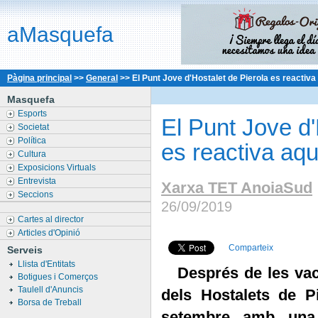
aMasquefa
Pàgina principal
>>
General
>>
El Punt Jove d'Hostalet de Pierola es reactiv
Masquefa
Esports
El Punt Jove d'
Societat
Política
es reactiva aq
Cultura
Exposicions Virtuals
Entrevista
Xarxa TET AnoiaSud
Seccions
26/09/2019
Cartes al director
Articles d'Opinió
Comparteix
Serveis
Llista d'Entitats
Després de les vac
Botigues i Comerços
Taulell d'Anuncis
dels Hostalets de 
Borsa de Treball
setembre amb una