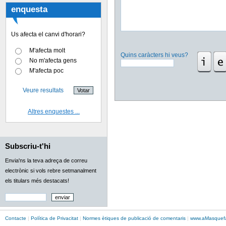
enquesta
Us afecta el canvi d'horari?
M'afecta molt
Quins caràcters hi veus?
No m'afecta gens
M'afecta poc
Veure resultats
Altres enquestes ...
Subscriu-t'hi
Envia'ns la teva adreça de correu
electrònic si vols rebre setmanalment
els titulars més destacats!
Contacte
|
Política de Privacitat
|
Normes ètiques de publicació de comentaris
|
www.
aMasque