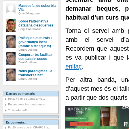
Masquefa, de suburbi a
demanar beques, pin
Vila
Quim Vilargunter
habitual d’un curs qu
Sobre l'alternativa
catalana d'esquerres
Torna el servei amb p
Sergi Santamaria
Polítiques culturals i
amb el servei d’a
governança local
(també a Masquefa)
Recordem que aquesta
Dani Gutiérrez
Cooperar és facilitar
es va publicar i que 
que passin coses
Dani Gutiérrez
enllaç
.
Nous paradigmes: la
transversalitat
Per altra banda, una
Dani Gutiérrez
d’aquest mes és el talle
Darrers comentaris
a partir que dos quarts 
Hola, Fa uns quants anys...
Encara tens les tortugues s...
Yo la adopto!!
Es comenta...
Fa 20 anys que el CRARC ina...