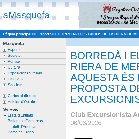
aMasquefa
Pàgina principal
>>
Esports
>>
BORREDÀ I ELS GORGS DE LA RIERA DE M
Masquefa
Esports
BORREDÀ I E
Societat
Política
RIERA DE M
Cultura
Exposicions Virtuals
AQUESTA ÉS
Entrevista
PROPOSTA D
Seccions
EXCURSIONIS
Cartes al director
Articles d'Opinió
Serveis
Club Excursionista A
Llista d'Entitats
Botigues i Comerços
06/06/2026
Taulell d'Anuncis
Borsa de Treball