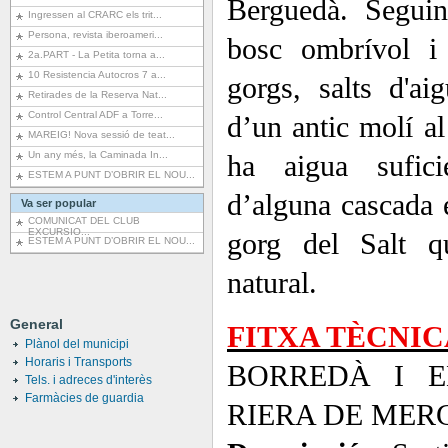
Berguedà. Seguint
Ingressen al CRARC els trit...
Persona, revista iberoameri...
bosc ombrívol i
2a.PART - La Petita torna a...
10 Resistencia Autocros 7 a...
gorgs, salts d'ai
Retirades de la Reserva Nat...
Control Central ADF a Torre...
d’un antic molí al 
MAREIG! Nova sessió de teat...
Un any més, la Caminada In...
ha aigua sufic
ESTEM A PUNT D’OBRIR EL NOU...
d’alguna cascada 
Va ser popular
COMUNICAT DEL CLUB
EXCURSIO...
gorg del Salt q
ESTEM A PUNT D’OBRIR EL NOU...
natural.
General
FITXA TÈCNIC
Plànol del municipi
Horaris i Transports
BORREDÀ I 
Tels. i adreces d'interès
Farmàcies de guardia
RIERA DE ME