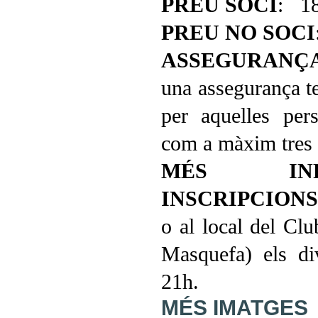
PREU SOCI
: 18
PREU NO SOCI
ASSEGURANÇA
una assegurança t
per aquelles pe
com a màxim tres d
MÉS IN
INSCRIPCIONS
o al local del Clu
Masquefa) els di
21h.
MÉS IMATGES