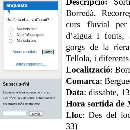
Descripció:
Sorti
enquesta
Borredà. Recorreg
Us afecta el canvi d'horari?
curs fluvial per
M'afecta molt
d’aigua i fonts,
No m'afecta gens
M'afecta poc
gorgs de la rier
Veure resultats
Tellola, i diferents
Altres enquestes ...
Localització
: Bor
Comarca
: Bergue
Subscriu-t'hi
Data
: dissabte, 1
Envia'ns la teva adreça de correu
electrònic si vols rebre setmanalment
Hora sortida de
els titulars més destacats!
Lloc
: Des del lo
33)