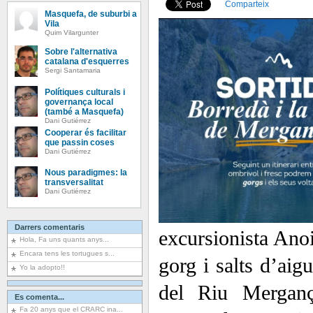
Comparteix
Masquefa, de suburbi a
Vila
Quim Vilargunter
Sobre l'alternativa
catalana d'esquerres
Sergi Santamaria
Polítiques culturals i
governança local
(també a Masquefa)
Dani Gutiérrez
Cooperar és facilitar
que passin coses
Dani Gutiérrez
Nous paradigmes: la
transversalitat
Dani Gutiérrez
Darrers comentaris
excursionista Ano
Hola, Fa uns quants anys...
Encara tens les tortugues s...
gorg i salts d’aigu
Yo la adopto!!
del Riu Merganç
Es comenta...
Fa 20 anys que el CRARC ina...