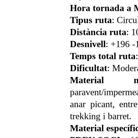
Hora tornada a 
Tipus ruta
: Circu
Distància ruta
: 
Desnivell
: +196 -
Temps total ruta
Dificultat
: Moder
Material nec
paravent/impermea
anar picant, entr
trekking i barret.
Material específi