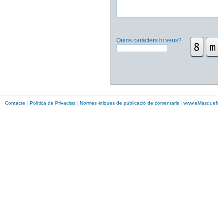
Quins caràcters hi veus?
Contacte
|
Política de Privacitat
|
Normes ètiques de publicació de comentaris
|
www.
aMasque