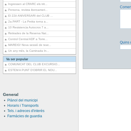
Ingressen al CRARC els trit...
Coment
Persona, revista iberoameri...
El 22è ANIVERSARI del CLUB ...
2a.PART - La Petita torna a...
10 Resistencia Autocros 7 a...
Retirades de la Reserva Nat...
Control Central ADF a Torre...
Quins 
MAREIG! Nova sessió de teat...
Un any més, la Caminada In...
Va ser popular
COMUNICAT DEL CLUB EXCURSIO...
ESTEM A PUNT D’OBRIR EL NOU...
General
Plànol del municipi
Horaris i Transports
Tels. i adreces d'interès
Farmàcies de guardia