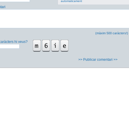
automàticament
ari
(màxim 500 caràcters!)
caràcters hi veus?
>> Publicar comentari >>