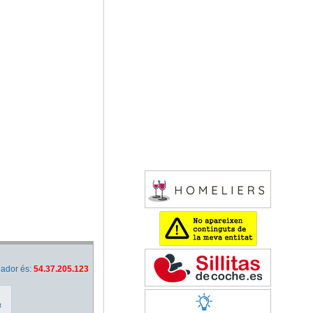
nador és:
54.37.205.123