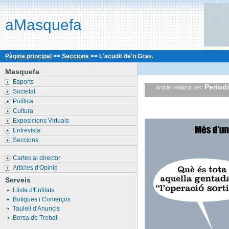
aMasquefa
Pàgina principal
>>
Seccions
>>
L'acudit de'n Gras.
Masquefa
Esports
Period
Article realitzat per:
Societat
Política
Cultura
Exposicions Virtuals
Entrevista
Seccions
Cartes al director
Articles d'Opinió
Serveis
Llista d'Entitats
Botigues i Comerços
Taulell d'Anuncis
Borsa de Treball