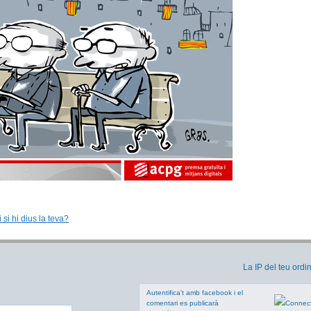
 si hi dius la teva?
La IP del teu ordi
Autentifica't amb facebook i el
comentari es publicarà