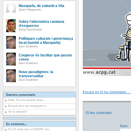
Masquefa, de suburbi a Vila
Quim Vilargunter
Sobre l'alternativa catalana
d'esquerres
Sergi Santamaria
Polítiques culturals i governança
local (també a Masquefa)
Dani Gutiérrez
Cooperar és facilitar que passin
coses
Dani Gutiérrez
Nous paradigmes: la
transversalitat
Dani Gutiérrez
Encara no hi ha comentaris ... i
Darrers comentaris
Hola, Fa uns quants anys...
Encara tens les tortugues s...
Yo la adopto!!
El teu comentari
...
Es comenta...
Nom
Fa 20 anys que el CRARC ina...