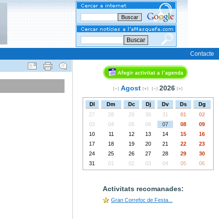
Buscar
Contacte
Agost
2026
Dl
Dm
Dc
Dj
Dv
Ds
Dg
27
28
29
30
31
01
02
03
04
05
06
07
08
09
10
11
12
13
14
15
16
17
18
19
20
21
22
23
24
25
26
27
28
29
30
31
01
02
03
04
05
06
Activitats recomanades:
Gran Correfoc de Festa...