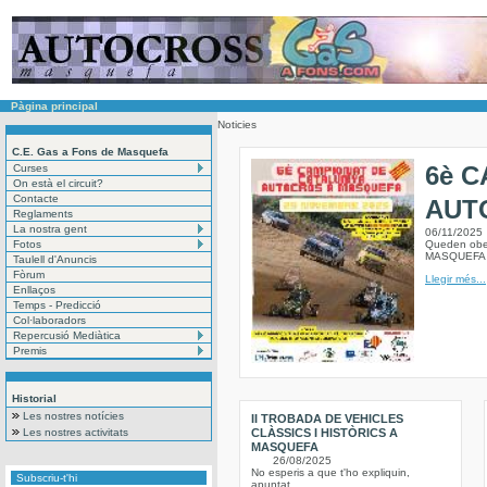
Pàgina principal
Noticies
C.E. Gas a Fons de Masquefa
6è 
Curses
On està el circuit?
Contacte
AUT
Reglaments
La nostra gent
06/11/2025
Fotos
Queden obe
MASQUEF
Taulell d'Anuncis
Fòrum
Llegir més...
Enllaços
Temps - Predicció
Col·laboradors
Repercusió Mediàtica
Premis
Historial
Les nostres notícies
II TROBADA DE VEHICLES
Les nostres activitats
CLÀSSICS I HISTÒRICS A
MASQUEFA
26/08/2025
No esperis a que t'ho expliquin,
Subscriu-t'hi
apuntat