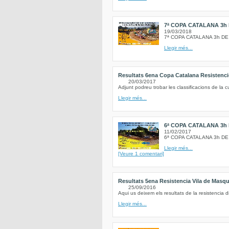
7ª COPA CATALANA 3h 
19/03/2018
7ª COPA CATALANA 3h DE
Llegir més...
Resultats 6ena Copa Catalana Resistenci
20/03/2017
Adjunt podreu trobar les classificacions de la
Llegir més...
6ª COPA CATALANA 3h
11/02/2017
6ª COPA CATALANA 3h D
Llegir més...
[Veure 1 comentari]
Resultats 5ena Resistencia Vila de Masq
25/09/2016
Aqui us deixem els resultats de la resistencia 
Llegir més...