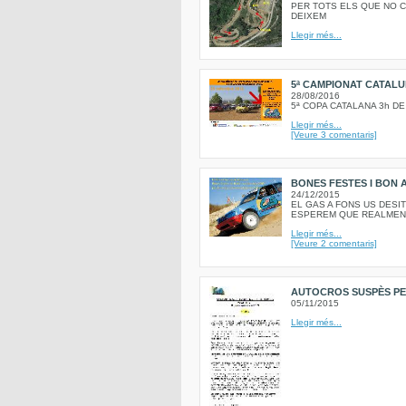
PER TOTS ELS QUE NO C
DEIXEM
Llegir més...
5ª CAMPIONAT CATALU
28/08/2016
5ª COPA CATALANA 3h D
Llegir més...
[Veure 3 comentaris]
BONES FESTES I BON A
24/12/2015
EL GAS A FONS US DESI
ESPEREM QUE REALMENT
Llegir més...
[Veure 2 comentaris]
AUTOCROS SUSPÈS PER
05/11/2015
Llegir més...