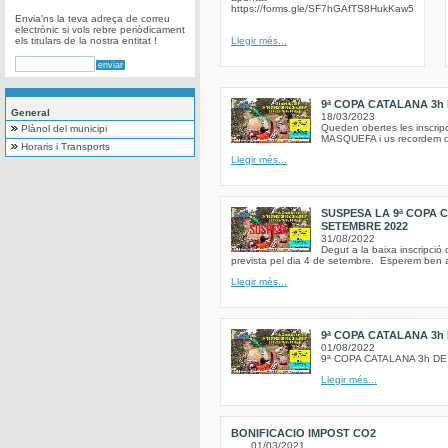
https://forms.gle/SF7hGAfTS8HukKaw5
Envia'ns la teva adreça de correu
electrònic si vols rebre periòdicament
els titulars de la nostra entitat !
Llegir més...
9ª COPA CATALANA 3h
General
18/03/2023
Queden obertes les insc
Plànol del municipi
MASQUEFA i us recordem que 
Horaris i Transports
Llegir més...
SUSPESA LA 9ª COPA 
SETEMBRE 2022
31/08/2022
Degut a la baixa inscripció
prevista pel dia 4 de setembre. Esperem ben av
Llegir més...
9ª COPA CATALANA 3h
01/08/2022
9ª COPA CATALANA 3h D
Llegir més...
BONIFICACIO IMPOST CO2
01/03/2021