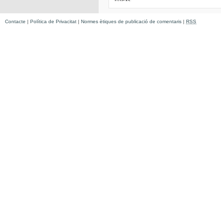
Contacte
|
Política de Privacitat
|
Normes ètiques de publicació de comentaris
|
RSS