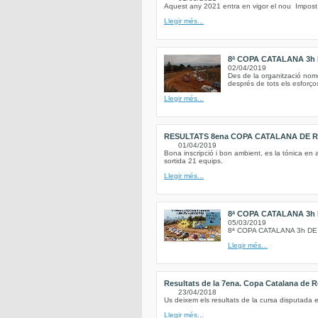
Aquest any 2021 entra en vigor el nou Impos
Llegir més...
8ª COPA CATALANA 3h
02/04/2019
Des de la organització no
després de tots els esforço
Llegir més...
RESULTATS 8ena COPA CATALANA DE RE
01/04/2019
Bona inscripció i bon ambient, es la tónica en 
sortida 21 equips.
Llegir més...
8ª COPA CATALANA 3h
05/03/2019
8ª COPA CATALANA 3h D
Llegir més...
Resultats de la 7ena. Copa Catalana de R
23/04/2018
Us deixem els resultats de la cursa disputada e
Llegir més...