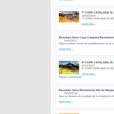
7ª COPA CATALANA 3h 
19/03/2018
7ª COPA CATALANA 3h DE
Llegir més...
Resultats 6ena Copa Catalana Resistenci
20/03/2017
Adjunt podreu trobar les classificacions de la
Llegir més...
6ª COPA CATALANA 3h
11/02/2017
6ª COPA CATALANA 3h D
Llegir més...
[Veure 1 comentari]
Resultats 5ena Resistencia Vila de Masq
25/09/2016
Aqui us deixem els resultats de la resistencia 
Llegir més...