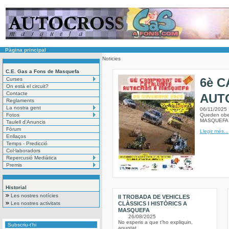
Pàgina principal
Noticies
C.E. Gas a Fons de Masquefa
6è 
Curses
On està el circuit?
Contacte
AUT
Reglaments
La nostra gent
06/11/2025
Fotos
Queden obe
MASQUEF
Taulell d'Anuncis
Fòrum
Llegir més...
Enllaços
Temps - Predicció
Col·laboradors
Repercusió Mediàtica
Premis
Historial
Les nostres notícies
II TROBADA DE VEHICLES
Les nostres activitats
CLÀSSICS I HISTÒRICS A
MASQUEFA
26/08/2025
No esperis a que t'ho expliquin,
Subscriu-t'hi
apuntat