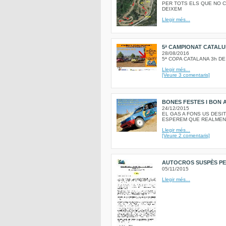
PER TOTS ELS QUE NO C
DEIXEM
Llegir més...
5ª CAMPIONAT CATALU
28/08/2016
5ª COPA CATALANA 3h D
Llegir més...
[Veure 3 comentaris]
BONES FESTES I BON A
24/12/2015
EL GAS A FONS US DESI
ESPEREM QUE REALMENT
Llegir més...
[Veure 2 comentaris]
AUTOCROS SUSPÈS PER
05/11/2015
Llegir més...