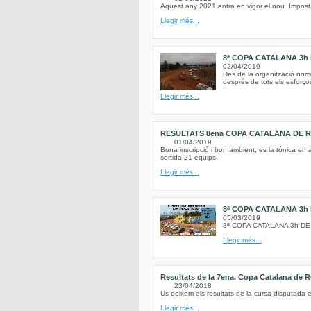
Aquest any 2021 entra en vigor el nou Impos
Llegir més...
8ª COPA CATALANA 3h
02/04/2019
Des de la organització no
després de tots els esforço
Llegir més...
RESULTATS 8ena COPA CATALANA DE RE
01/04/2019
Bona inscripció i bon ambient, es la tónica en 
sortida 21 equips.
Llegir més...
8ª COPA CATALANA 3h
05/03/2019
8ª COPA CATALANA 3h D
Llegir més...
Resultats de la 7ena. Copa Catalana de R
23/04/2018
Us deixem els resultats de la cursa disputada e
Llegir més...