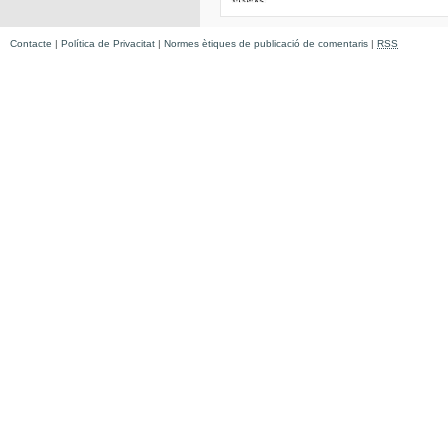
Contacte
|
Política de Privacitat
|
Normes ètiques de publicació de comentaris
|
RSS