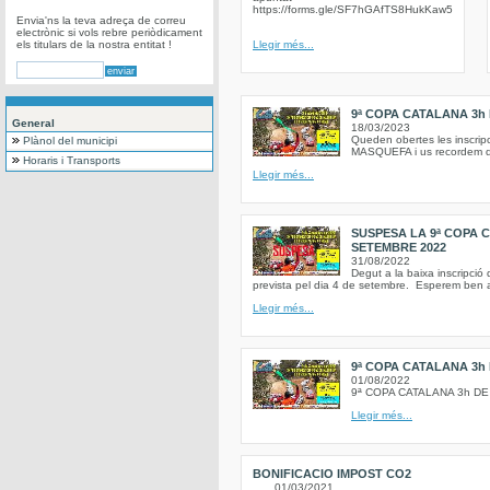
https://forms.gle/SF7hGAfTS8HukKaw5
Envia'ns la teva adreça de correu
electrònic si vols rebre periòdicament
els titulars de la nostra entitat !
Llegir més...
9ª COPA CATALANA 3h
General
18/03/2023
Queden obertes les insc
Plànol del municipi
MASQUEFA i us recordem que 
Horaris i Transports
Llegir més...
SUSPESA LA 9ª COPA 
SETEMBRE 2022
31/08/2022
Degut a la baixa inscripció
prevista pel dia 4 de setembre. Esperem ben av
Llegir més...
9ª COPA CATALANA 3h
01/08/2022
9ª COPA CATALANA 3h D
Llegir més...
BONIFICACIO IMPOST CO2
01/03/2021