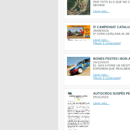
PER TOTS ELS QUE NO C
DEIXEM
Llegir més...
5ª CAMPIONAT CATALU
28/08/2016
5ª COPA CATALANA 3h D
Llegir més...
[Veure 3 comentaris]
BONES FESTES I BON A
24/12/2015
EL GAS A FONS US DESI
ESPEREM QUE REALMENT
Llegir més...
[Veure 2 comentaris]
AUTOCROS SUSPÈS PER
05/11/2015
Llegir més...