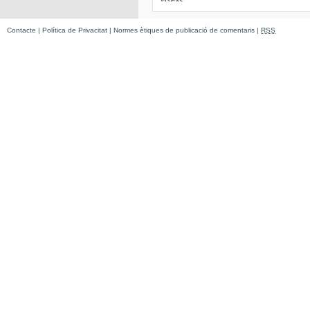
Contacte
|
Política de Privacitat
|
Normes ètiques de publicació de comentaris
|
RSS