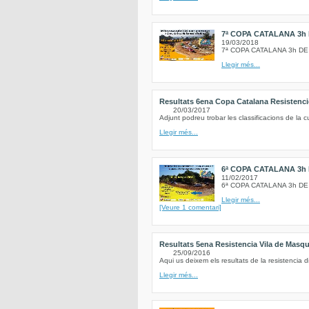
7ª COPA CATALANA 3h 
19/03/2018
7ª COPA CATALANA 3h DE
Llegir més...
Resultats 6ena Copa Catalana Resistenci
20/03/2017
Adjunt podreu trobar les classificacions de la
Llegir més...
6ª COPA CATALANA 3h
11/02/2017
6ª COPA CATALANA 3h D
Llegir més...
[Veure 1 comentari]
Resultats 5ena Resistencia Vila de Masq
25/09/2016
Aqui us deixem els resultats de la resistencia 
Llegir més...