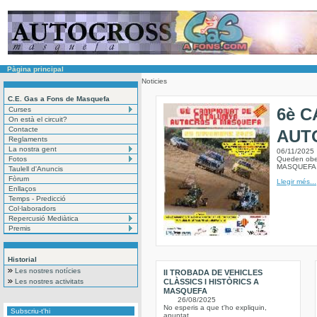
Pàgina principal
Noticies
C.E. Gas a Fons de Masquefa
6è 
Curses
On està el circuit?
Contacte
AUT
Reglaments
La nostra gent
06/11/2025
Fotos
Queden obe
MASQUEF
Taulell d'Anuncis
Fòrum
Llegir més...
Enllaços
Temps - Predicció
Col·laboradors
Repercusió Mediàtica
Premis
Historial
Les nostres notícies
II TROBADA DE VEHICLES
Les nostres activitats
CLÀSSICS I HISTÒRICS A
MASQUEFA
26/08/2025
No esperis a que t'ho expliquin,
Subscriu-t'hi
apuntat