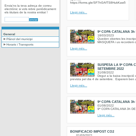
https://forms.gle/SF7hGAfTS8HukKaw5
Envia'ns la teva adreça de correu
electrònic si vols rebre periòdicament
els titulars de la nostra entitat !
Llegir més...
9ª COPA CATALANA 3h
General
18/03/2023
Queden obertes les insc
Plànol del municipi
MASQUEFA i us recordem que 
Horaris i Transports
Llegir més...
SUSPESA LA 9ª COPA 
SETEMBRE 2022
31/08/2022
Degut a la baixa inscripció
prevista pel dia 4 de setembre. Esperem ben av
Llegir més...
9ª COPA CATALANA 3h
01/08/2022
9ª COPA CATALANA 3h D
Llegir més...
BONIFICACIO IMPOST CO2
01/03/2021