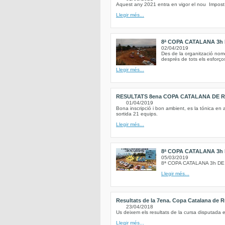
Aquest any 2021 entra en vigor el nou Impos
Llegir més...
8ª COPA CATALANA 3h
02/04/2019
Des de la organització no
després de tots els esforço
Llegir més...
RESULTATS 8ena COPA CATALANA DE RE
01/04/2019
Bona inscripció i bon ambient, es la tónica en 
sortida 21 equips.
Llegir més...
8ª COPA CATALANA 3h
05/03/2019
8ª COPA CATALANA 3h D
Llegir més...
Resultats de la 7ena. Copa Catalana de R
23/04/2018
Us deixem els resultats de la cursa disputada e
Llegir més...