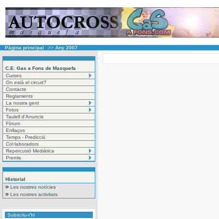
Pàgina principal
>>
Any 2007
C.E. Gas a Fons de Masquefa
Curses
On està el circuit?
Contacte
Reglaments
La nostra gent
Fotos
Taulell d'Anuncis
Fòrum
Enllaços
Temps - Predicció
Col·laboradors
Repercusió Mediàtica
Premis
Historial
Les nostres notícies
Les nostres activitats
Subscriu-t'hi