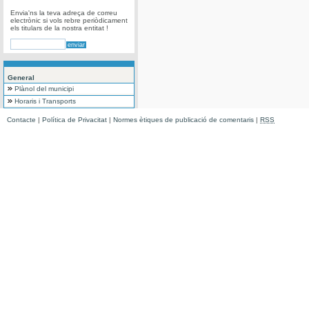
Envia'ns la teva adreça de correu
electrònic si vols rebre periòdicament
els titulars de la nostra entitat !
General
Plànol del municipi
Horaris i Transports
Contacte
|
Política de Privacitat
|
Normes ètiques de publicació de comentaris
|
RSS