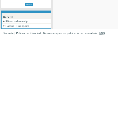
General
Plànol del municipi
Horaris i Transports
Contacte
|
Política de Privacitat
|
Normes ètiques de publicació de comentaris
|
RSS