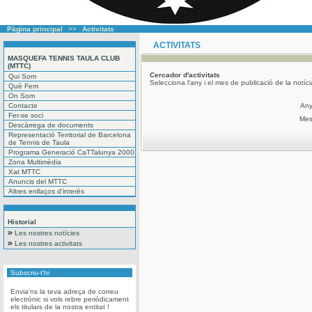
Pàgina principal
>>
Activitats
ACTIVITATS
MASQUEFA TENNIS TAULA CLUB
(MTTC)
Cercador
d'activitats
Qui Som
Selecciona l'any i el mes de publicació de la notíc
Què Fem
On Som
Contacte
An
Fer-se soci
Me
Descàrrega de documents
Representació Territorial de Barcelona
de Tennis de Taula
Programa Generació CaTTalunya 2000
Zona Multimèdia
Xat MTTC
Anuncis del MTTC
Altres enllaços d'interès
Historial
Les nostres notícies
Les nostres activitats
Subscriu-t'hi
Envia'ns la teva adreça de correu
electrònic si vols rebre periòdicament
els titulars de la nostra entitat !