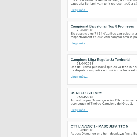
El cap de setmana del 30 de Març a l'1 d'Abril 
categoria Benjamí vam tenir representació a càr
Llegir més...
Campionat Barcelona i Top 8 Promeses
23/04/2018
Els passats dies 7 i 14 d'abril es van celebrar
respectivament en què vam comptar amb la parti
Llegir més...
Campions Lliga Regular 3a Territorial
23/04/2018
Des de l'última publicació que es va fer a la 
ha disputat dos partits a domicili que ha resolt 
Llegir més...
US NECESSITEM!!!!
05/03/2018
Aquest proper Diumenge a les 11h. tenim sens 
aconseguir el Títol de Campions del Grup 2.
Llegir més...
CTT L'AVENÇ 1 - MASQUEFA TTC 5
05/03/2018
Aquest Diumenge ens hem desplaçat fins a Esp