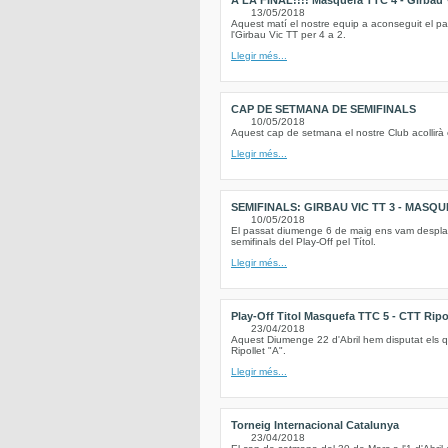
A LA FINAL!!!! Masquefa TTC 4 - Girbau 
13/05/2018
Aquest matí el nostre equip a aconseguit el pas
l'Girbau Vic TT per 4 a 2.
Llegir més...
CAP DE SETMANA DE SEMIFINALS
10/05/2018
Aquest cap de setmana el nostre Club acollirà el
Llegir més...
SEMIFINALS: GIRBAU VIC TT 3 - MASQU
10/05/2018
El passat diumenge 6 de maig ens vam desplaçar
semifinals del Play-Off pel Títol.
Llegir més...
Play-Off Titol Masquefa TTC 5 - CTT Ripol
23/04/2018
Aquest Diumenge 22 d'Abril hem disputat els quar
Ripollet "A".
Llegir més...
Torneig Internacional Catalunya
23/04/2018