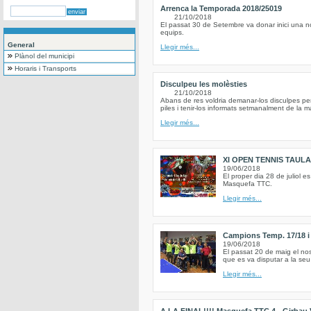
Arrenca la Temporada 2018/25019
21/10/2018
El passat 30 de Setembre va donar inici una n
equips.
General
Llegir més...
Plànol del municipi
Horaris i Transports
Disculpeu les molèsties
21/10/2018
Abans de res voldria demanar-los disculpes pe
piles i tenir-los informats setmanalment de la 
Llegir més...
XI OPEN TENNIS TAUL
19/06/2018
El proper dia 28 de juliol e
Masquefa TTC.
Llegir més...
Campions Temp. 17/18 i 
19/06/2018
El passat 20 de maig el nos
que es va disputar a la seu
Llegir més...