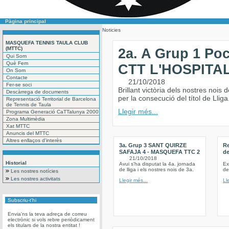
Pàgina principal
Noticies
MASQUEFA TENNIS TAULA CLUB
(MTTC)
2a. A Grup 1 P
Qui Som
Què Fem
CTT L'HOSPITA
On Som
Contacte
21/10/2018
Fer-se soci
Brillant victòria dels nostres nois 
Descàrrega de documents
per la consecució del títol de Lliga
Representació Territorial de Barcelona
de Tennis de Taula
Llegir més...
Programa Generació CaTTalunya 2000
Zona Multimèdia
Xat MTTC
Anuncis del MTTC
Altres enllaços d'interès
3a. Grup 3 SANT QUIRZE
Re
SAFAJA 4 - MASQUEFA TTC 2
de
21/10/2018
Historial
Avui s'ha disputat la 4a. jornada
Ex
de lliga i els nostres nois de 3a.
de
Les nostres notícies
Les nostres activitats
Llegir més...
Ll
Subscriu-t'hi
Envia'ns la teva adreça de correu
electrònic si vols rebre periòdicament
els titulars de la nostra entitat !