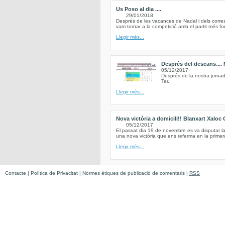
Us Poso al dia ....
29/01/2018
Després de les vacances de Nadal i dels corre
vam tornar a la competició amb el partit més for
Llegir més...
Després del descans....
05/12/2017
Després de la nostra jorna
Ter.
Llegir més...
Nova victòria a domicili!! Blanxart Xaloc
05/12/2017
El passat dia 19 de novembre es va disputar l
una nova victòria que ens referma en la primera
Llegir més...
Contacte
|
Política de Privacitat
|
Normes ètiques de publicació de comentaris
|
RSS