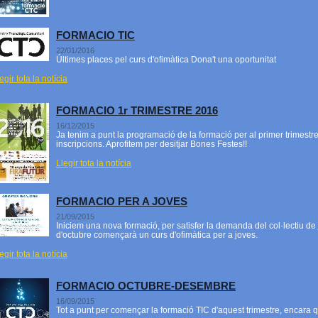
FORMACIO TIC
22/01/2016
Últimes places pel curs d'ofimàtica Dona't una oportunitat
egir tota la notícia
FORMACIO 1r TRIMESTRE 2016
16/12/2015
Ja tenim a punt la programació de la formació per al primer trimestre
inscripcions. Aprofitem per desitjar Bones Festes!!
Llegir tota la notícia
FORMACIO PER A JOVES
21/09/2015
Iniciem una nova formació, per satisfer la demanda del col·lectiu de 
d'octubre començarà un curs d'ofimàtica per a joves.
egir tota la notícia
FORMACIO OCTUBRE-DESEMBRE
16/09/2015
Tot a punt per començar la formació TIC d'aquest trimestre, encara