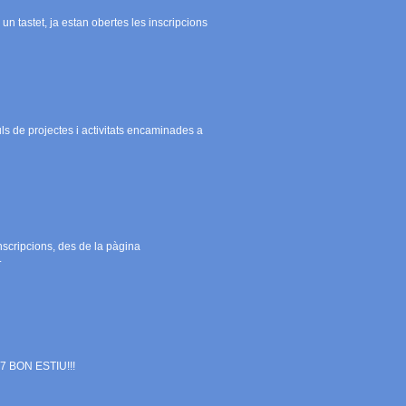
n tastet, ja estan obertes les inscripcions
 de projectes i activitats encaminades a
inscripcions, des de la pàgina
.
2017 BON ESTIU!!!