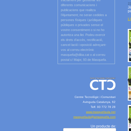
tractament per gestionar les
22
diferents comunicacions i
Ja
publicacions que realitza
pe
l’Ajuntament; no seran cedides a
Ll
persones físiques i jurídiques
públiques o privades sense el
vostre consentiment o si no ho
autoritza una llei. Podeu exercir
els drets d’accés, rectificació,
cancel·lació i oposició adreçant-
vos al correu electrònic
masquefa@diba.cat o al correu
postal c/ Major, 93 de Masquefa.
Centre Tecnològic i Comunitari
Avinguda Catalunya, 62
Telf. 93 772 78 28
www.masquefaula.net
masquefaula@amasquefa.com
Un producte de: