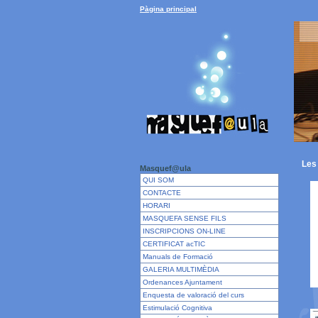
Pàgina principal
Les
Masquef@ula
QUI SOM
CONTACTE
HORARI
MASQUEFA SENSE FILS
INSCRIPCIONS ON-LINE
CERTIFICAT acTIC
Manuals de Formació
GALERIA MULTIMÈDIA
Ordenances Ajuntament
Enquesta de valoració del curs
Estimulació Cognitiva