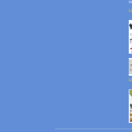
H
Ll
Ll