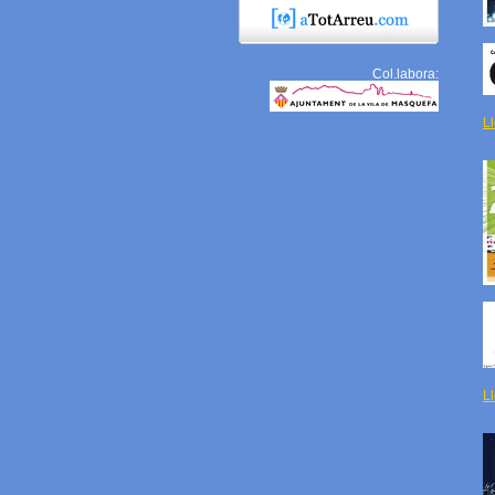
Col.labora:
Ll
Ll