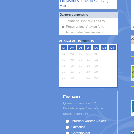
FORMACIÓ A DISTÀNCIA (OnLine)
Tarifes
Darrers comentaris
Fernando, crec que no t'hav...
Temps enrere s'havien fet c...
Aquest taller "manteniment ...
Abril
2024
Dl
Dm
Dc
Dj
Dv
Ds
Dg
01
02
03
04
05
06
07
Ll
08
09
10
11
12
13
14
15
16
17
18
19
20
21
22
23
24
25
26
27
28
29
30
01
02
03
04
05
Ll
Enquesta
Quina formació en TIC
t'agradaria que l’oferíssim el
proper trimestre?
Ll
Internet i Xarxes Socials
Ofimàtica
Comptabilitat