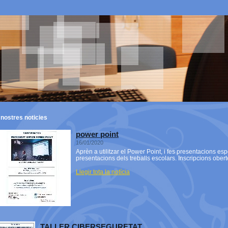
 nostres
noticies
power point
16/01/2020
Aprèn a utilitzar el Power Point, i fes presentacions espe
presentacions dels treballs escolars. Inscripcions ober
Llegir tota la notícia
TALLER CIBERSEGURETAT