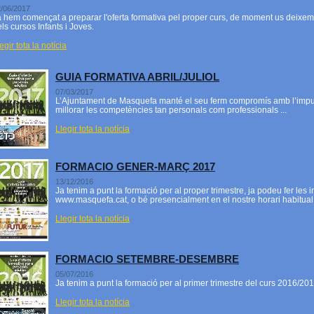
/06/2017
 hem començat a preparar l'oferta formativa pel proper curs, de moment us deixem u
ls cursos Infants i Joves.
egir tota la notícia
GUIA FORMATIVA ABRIL/JULIOL
07/03/2017
L’Ajuntament de Masquefa manté el seu ferm compromís amb l’impuls
millorar les competències tan personals com professionals ...
Llegir tota la notícia
FORMACIO GENER-MARÇ 2017
13/12/2016
Ja tenim a punt la formació per al proper trimestre, ja podeu fer les 
www.masquefa.cat, o bé presencialment en el nostre horari habitual
Llegir tota la notícia
FORMACIO SETEMBRE-DESEMBRE
05/07/2016
Ja tenim a punt la formació per al primer trimestre del curs 2016/
Llegir tota la notícia