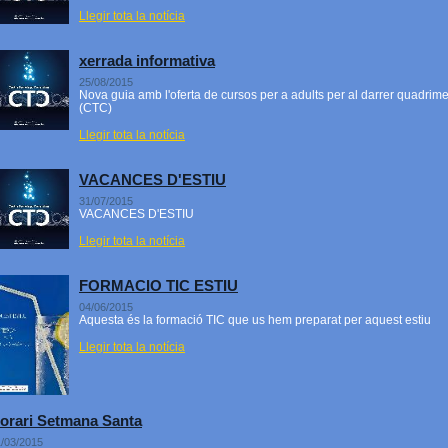
Llegir tota la notícia
xerrada informativa
25/08/2015
Nova guia amb l'oferta de cursos per a adults per al darrer quadrim
(CTC)
Llegir tota la notícia
VACANCES D'ESTIU
31/07/2015
VACANCES D'ESTIU
Llegir tota la notícia
FORMACIO TIC ESTIU
04/06/2015
Aquesta és la formació TIC que us hem preparat per aquest estiu
Llegir tota la notícia
orari Setmana Santa
/03/2015