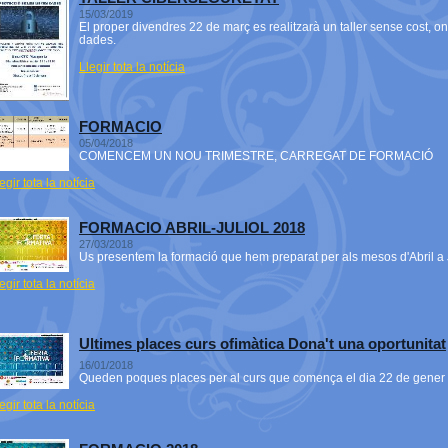
15/03/2019
El proper divendres 22 de març es realitzarà un taller sense cost, o
dades.
Llegir tota la notícia
FORMACIO
05/04/2018
COMENCEM UN NOU TRIMESTRE, CARREGAT DE FORMACIÓ
egir tota la notícia
FORMACIO ABRIL-JULIOL 2018
27/03/2018
Us presentem la formació que hem preparat per als mesos d'Abril a J
egir tota la notícia
Ultimes places curs ofimàtica Dona't una oportunitat
16/01/2018
Queden poques places per al curs que comença el dia 22 de gener
egir tota la notícia