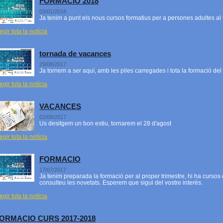
FORMACIO 2018
03/01/2018
Ja tenim a punt els nous cursos formatius per a persones adultes al
egir tota la notícia
tornada de vacances
29/08/2017
Ja tornem a ser aquí, amb les piles carregades i tota la formació del 
egir tota la notícia
VACANCES
02/08/2017
Us desitgem un bon estiu, tornarem el 28 d'agost
egir tota la notícia
FORMACIO
17/07/2017
Ja tenim preparada la formació per al proper trimestre, hi ha cursos 
consulteu les novetats. Esperem que sigui del vostre interès.
egir tota la notícia
ORMACIO CURS 2017-2018