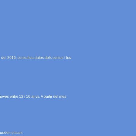
 del 2016, consulteu dates dels cursos i les
joves entre 12 i 16 anys. A partir del mes
 queden places