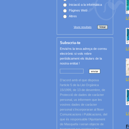
Iniciació a la informàtica
Pàgines Web
Altres
Ll
Veure resultats
Subscriu-te
Ll
Envia'ns la teva adreça de correu
electrònic si vols rebre
periòdicament els titulars de la
nostra entitat !
Ll
D’acord amb el que disposa
l’article 5 de la Llei Orgànica
15/1999, de 13 de desembre, de
Protecció de dades de caràcter
personal, us informem que les
vostres dades de caràcter
personal s’incorporaran al fitxer
Ll
Comunicacions i Publicacions, del
que és responsable l’Ajuntament
de Masquefa i seran objecte de
F