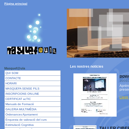
Pàgina principal
Les nostres
noticies
Masquef@ula
QUI SOM
powe
CONTACTE
16/01/
HORARI
Aprèn 
MASQUEFA SENSE FILS
presen
INSCRIPCIONS ON-LINE
Llegir
CERTIFICAT acTIC
Manuals de Formació
GALERIA MULTIMÈDIA
Ordenances Ajuntament
Enquesta de valoració del curs
Estimulació Cognitiva
TALLER CIB