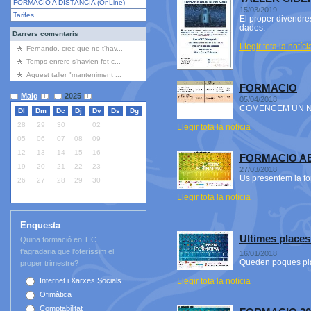
FORMACIÓ A DISTÀNCIA (OnLine)
15/03/2019
Tarifes
El proper divendres
dades.
Darrers comentaris
Llegir tota la notíci
Fernando, crec que no t'hav...
Temps enrere s'havien fet c...
Aquest taller "manteniment ...
FORMACIO
Maig
2025
05/04/2018
COMENCEM UN N
Dl
Dm
Dc
Dj
Dv
Ds
Dg
28
29
30
01
02
03
04
Llegir tota la notícia
05
06
07
08
09
10
11
12
13
14
15
16
17
18
FORMACIO AB
19
20
21
22
23
24
25
27/03/2018
Us presentem la fo
26
27
28
29
30
31
01
Llegir tota la notícia
Enquesta
Ultimes places
Quina formació en TIC
t'agradaria que l’oferíssim el
16/01/2018
Queden poques pla
proper trimestre?
Llegir tota la notícia
Internet i Xarxes Socials
Ofimàtica
Comptabilitat