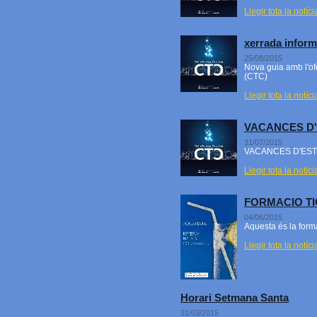
Llegir tota la notíci
xerrada inform
25/08/2015
Nova guia amb l'of
(CTC)
Llegir tota la notíci
VACANCES D'
31/07/2015
VACANCES D'EST
Llegir tota la notíci
FORMACIO TI
04/06/2015
Aquesta és la form
Llegir tota la notíci
Horari Setmana Santa
31/03/2015