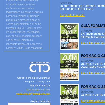
tractament per gestionar les
22/06/2017
diferents comunicacions i
Ja hem començat a preparar l'oferta
publicacions que realitza
pels cursos Infants i Joves.
l’Ajuntament; no seran cedides a
Llegir tota la notícia
persones físiques i jurídiques
públiques o privades sense el
vostre consentiment o si no ho
GUIA FORMAT
autoritza una llei. Podeu exercir
07/03/2017
els drets d’accés, rectificació,
L’Ajuntament de Ma
cancel·lació i oposició adreçant-
millorar les compet
vos al correu electrònic
Llegir tota la notíci
masquefa@diba.cat o al correu
postal c/ Major, 93 de Masquefa.
FORMACIO G
13/12/2016
Ja tenim a punt la 
www.masquefa.cat, 
Llegir tota la notíci
Centre Tecnològic i Comunitari
Avinguda Catalunya, 62
Telf. 93 772 78 28
FORMACIO S
www.masquefaula.net
05/07/2016
masquefaula@amasquefa.com
Ja tenim a punt la
Llegir tota la notíci
Un producte de: