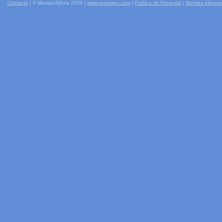
Contacte
| © Masquef@ula 2009 |
www.atotarreu.com
|
Política de Privacitat
|
Normes ètiques 