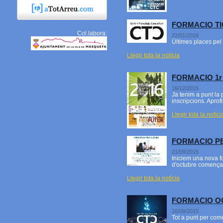
FORMACIO TI
Col.labora:
22/01/2016
Últimes places pel 
Llegir tota la notícia
FORMACIO 1r
16/12/2015
Ja tenim a punt la 
inscripcions. Aprof
Llegir tota la notíci
FORMACIO PE
21/09/2015
Iniciem una nova fo
d'octubre començar
Llegir tota la notícia
FORMACIO O
16/09/2015
Tot a punt per com