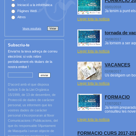
FORMACIO 20
Iniciació a la informàtica
03/01/2018
Ja tenim a punt el
Pàgines Web
Altres
Llegir tota la notícia
Veure resultats
tornada de va
29/08/2017
Ja tornem a ser aqu
Subscriu-te
Llegir tota la notícia
Envia'ns la teva adreça de correu
electrònic si vols rebre
periòdicament els titulars de la
VACANCES
nostra entitat !
02/08/2017
Us desitgem un bon
Llegir tota la notícia
D’acord amb el que disposa
l’article 5 de la Llei Orgànica
15/1999, de 13 de desembre, de
FORMACIO
Protecció de dades de caràcter
17/07/2017
personal, us informem que les
Ja tenim preparada 
vostres dades de caràcter
consulteu les novet
personal s’incorporaran al fitxer
Llegir tota la notícia
Comunicacions i Publicacions, del
que és responsable l’Ajuntament
de Masquefa i seran objecte de
FORMACIO CURS 2017-20