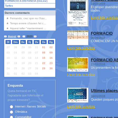
FORMACIÓ A DISTÀNCIA (OnLine)
15/03/2019
Tarifes
El proper divendres
dades.
Darrers comentaris
Llegir tota la notíci
Fernando, crec que no t'hav...
Temps enrere s'havien fet c...
Aquest taller "manteniment ...
FORMACIO
Agost
2020
05/04/2018
COMENCEM UN N
Dl
Dm
Dc
Dj
Dv
Ds
Dg
27
28
29
30
31
01
02
Llegir tota la notícia
03
04
05
06
07
08
09
10
11
12
13
14
15
16
FORMACIO AB
17
18
19
20
21
22
23
27/03/2018
Us presentem la fo
24
25
26
27
28
29
30
31
01
02
03
04
05
06
Llegir tota la notícia
Enquesta
Ultimes places
Quina formació en TIC
t'agradaria que l’oferíssim el
16/01/2018
Queden poques pla
proper trimestre?
Llegir tota la notícia
Internet i Xarxes Socials
Ofimàtica
Comptabilitat