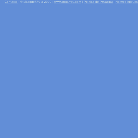
Contacte
| © Masquef@ula 2009 |
www.atotarreu.com
|
Política de Privacitat
|
Normes ètiques 