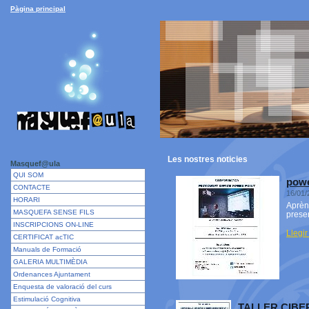
Pàgina principal
Les nostres
noticies
Masquef@ula
QUI SOM
powe
CONTACTE
16/01/
HORARI
Aprèn 
MASQUEFA SENSE FILS
presen
INSCRIPCIONS ON-LINE
Llegir
CERTIFICAT acTIC
Manuals de Formació
GALERIA MULTIMÈDIA
Ordenances Ajuntament
Enquesta de valoració del curs
Estimulació Cognitiva
TALLER CIB