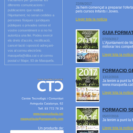
tractament per gestionar les
22/06/2017
diferents comunicacions i
Ja hem començat a preparar l'oferta
publicacions que realitza
pels cursos Infants i Joves.
l’Ajuntament; no seran cedides a
Llegir tota la notícia
persones físiques i jurídiques
públiques o privades sense el
vostre consentiment o si no ho
GUIA FORMAT
autoritza una llei. Podeu exercir
07/03/2017
els drets d’accés, rectificació,
L’Ajuntament de Ma
cancel·lació i oposició adreçant-
millorar les compet
vos al correu electrònic
Llegir tota la notíci
masquefa@diba.cat o al correu
postal c/ Major, 93 de Masquefa.
FORMACIO G
13/12/2016
Ja tenim a punt la 
www.masquefa.cat, 
Llegir tota la notíci
Centre Tecnològic i Comunitari
Avinguda Catalunya, 62
Telf. 93 772 78 28
FORMACIO S
www.masquefaula.net
05/07/2016
masquefaula@amasquefa.com
Ja tenim a punt la
Llegir tota la notíci
Un producte de: