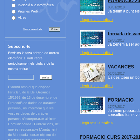
FORMACIO 20
Iniciació a la informàtica
03/01/2018
Ja tenim a punt el
Pàgines Web
Altres
Llegir tota la notícia
Veure resultats
tornada de va
29/08/2017
Ja tornem a ser aqu
Subscriu-te
Llegir tota la notícia
Envia'ns la teva adreça de correu
electrònic si vols rebre
periòdicament els titulars de la
VACANCES
nostra entitat !
02/08/2017
Us desitgem un bon
Llegir tota la notícia
D’acord amb el que disposa
l’article 5 de la Llei Orgànica
15/1999, de 13 de desembre, de
FORMACIO
Protecció de dades de caràcter
17/07/2017
personal, us informem que les
Ja tenim preparada 
vostres dades de caràcter
consulteu les novet
personal s’incorporaran al fitxer
Llegir tota la notícia
Comunicacions i Publicacions, del
que és responsable l’Ajuntament
de Masquefa i seran objecte de
FORMACIO CURS 2017-20