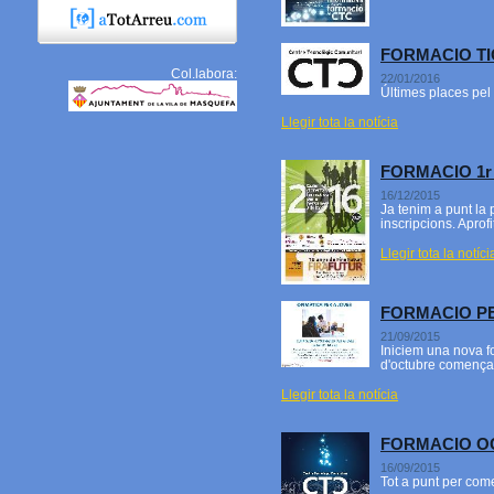
FORMACIO TI
Col.labora:
22/01/2016
Últimes places pel 
Llegir tota la notícia
FORMACIO 1r
16/12/2015
Ja tenim a punt la 
inscripcions. Aprof
Llegir tota la notíci
FORMACIO PE
21/09/2015
Iniciem una nova fo
d'octubre començar
Llegir tota la notícia
FORMACIO O
16/09/2015
Tot a punt per com