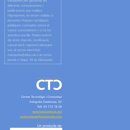
tractament per gestionar les
diferents comunicacions i
publicacions que realitza
l’Ajuntament; no seran cedides a
persones físiques i jurídiques
públiques o privades sense el
vostre consentiment o si no ho
autoritza una llei. Podeu exercir
els drets d’accés, rectificació,
cancel·lació i oposició adreçant-
vos al correu electrònic
masquefa@diba.cat o al correu
postal c/ Major, 93 de Masquefa.
Centre Tecnològic i Comunitari
Avinguda Catalunya, 62
Telf. 93 772 78 28
www.masquefaula.net
masquefaula@amasquefa.com
Un producte de: