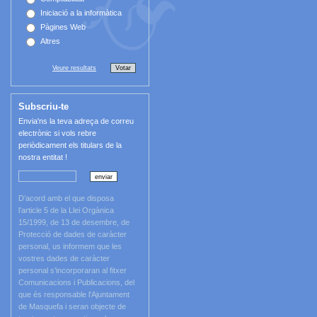
Iniciació a la informàtica
Pàgines Web
Altres
Veure resultats
Subscriu-te
Envia'ns la teva adreça de correu
electrònic si vols rebre
periòdicament els titulars de la
nostra entitat !
D’acord amb el que disposa
l’article 5 de la Llei Orgànica
15/1999, de 13 de desembre, de
Protecció de dades de caràcter
personal, us informem que les
vostres dades de caràcter
personal s’incorporaran al fitxer
Comunicacions i Publicacions, del
que és responsable l’Ajuntament
de Masquefa i seran objecte de