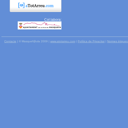
Col.labora:
Contacte
| © Masquef@ula 2009 |
www.atotarreu.com
|
Política de Privacitat
|
Normes ètiques 