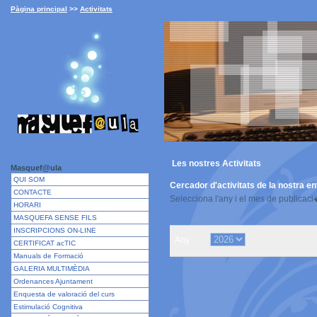
Pàgina principal
>>
Activitats
Les nostres
Activitats
Masquef@ula
QUI SOM
Cercador
d'activitats
de la nostra ent
CONTACTE
Selecciona l'any i el mes de publicac
HORARI
MASQUEFA SENSE FILS
INSCRIPCIONS ON-LINE
Any
CERTIFICAT acTIC
Manuals de Formació
GALERIA MULTIMÈDIA
Ordenances Ajuntament
Enquesta de valoració del curs
Estimulació Cognitiva