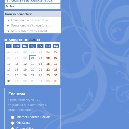
FORMACIÓ A DISTÀNCIA (OnLine)
Tarifes
Darrers comentaris
Fernando, crec que no t'hav...
Temps enrere s'havien fet c...
Aquest taller "manteniment ...
Agost
2026
Dl
Dm
Dc
Dj
Dv
Ds
Dg
27
28
29
30
31
01
02
03
04
05
06
07
08
09
10
11
12
13
14
15
16
17
18
19
20
21
22
23
24
25
26
27
28
29
30
31
01
02
03
04
05
06
Enquesta
Quina formació en TIC
t'agradaria que l’oferíssim el
proper trimestre?
Internet i Xarxes Socials
Ofimàtica
Comptabilitat