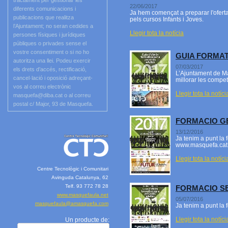
tractament per gestionar les
22/06/2017
diferents comunicacions i
Ja hem començat a preparar l'oferta
publicacions que realitza
pels cursos Infants i Joves.
l’Ajuntament; no seran cedides a
Llegir tota la notícia
persones físiques i jurídiques
públiques o privades sense el
vostre consentiment o si no ho
GUIA FORMAT
autoritza una llei. Podeu exercir
07/03/2017
els drets d’accés, rectificació,
L’Ajuntament de Ma
cancel·lació i oposició adreçant-
millorar les compet
vos al correu electrònic
Llegir tota la notíci
masquefa@diba.cat o al correu
postal c/ Major, 93 de Masquefa.
FORMACIO G
13/12/2016
Ja tenim a punt la 
www.masquefa.cat, 
Llegir tota la notíci
Centre Tecnològic i Comunitari
Avinguda Catalunya, 62
Telf. 93 772 78 28
FORMACIO S
www.masquefaula.net
05/07/2016
masquefaula@amasquefa.com
Ja tenim a punt la
Llegir tota la notíci
Un producte de: