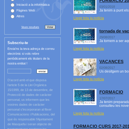
FORMACIO 20
Iniciació a la informàtica
03/01/2018
Ja tenim a punt el
Pàgines Web
Altres
Llegir tota la notícia
Veure resultats
tornada de va
29/08/2017
Ja tornem a ser aqu
Subscriu-te
Llegir tota la notícia
Envia'ns la teva adreça de correu
electrònic si vols rebre
periòdicament els titulars de la
VACANCES
nostra entitat !
02/08/2017
Us desitgem un bon
Llegir tota la notícia
D’acord amb el que disposa
l’article 5 de la Llei Orgànica
15/1999, de 13 de desembre, de
FORMACIO
Protecció de dades de caràcter
17/07/2017
personal, us informem que les
Ja tenim preparada 
vostres dades de caràcter
consulteu les novet
personal s’incorporaran al fitxer
Llegir tota la notícia
Comunicacions i Publicacions, del
que és responsable l’Ajuntament
de Masquefa i seran objecte de
FORMACIO CURS 2017-20