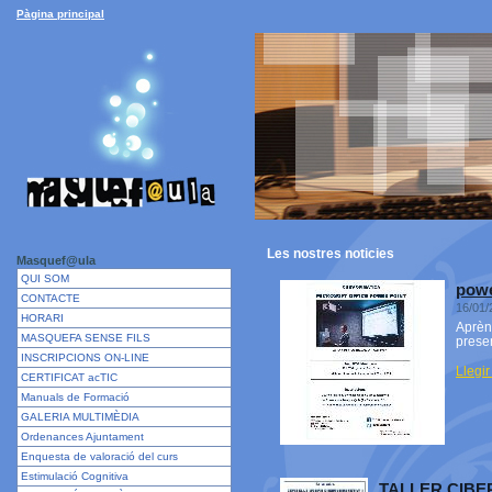
Pàgina principal
Les nostres
noticies
Masquef@ula
QUI SOM
powe
CONTACTE
16/01/
HORARI
Aprèn 
MASQUEFA SENSE FILS
presen
INSCRIPCIONS ON-LINE
Llegir
CERTIFICAT acTIC
Manuals de Formació
GALERIA MULTIMÈDIA
Ordenances Ajuntament
Enquesta de valoració del curs
Estimulació Cognitiva
TALLER CIB