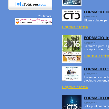
FORMACIO TI
Col.labora:
22/01/2016
Últimes places pel 
Llegir tota la notícia
FORMACIO 1r
16/12/2015
Ja tenim a punt la 
inscripcions. Aprof
Llegir tota la notíci
FORMACIO PE
21/09/2015
Iniciem una nova fo
d'octubre començar
Llegir tota la notícia
FORMACIO O
16/09/2015
Tot a punt per com