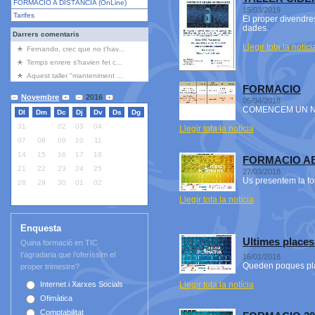
FORMACIÓ A DISTÀNCIA (OnLine)
15/03/2019
Tarifes
El proper divendres
dades.
Darrers comentaris
Llegir tota la notíci
Fernando, crec que no t'hav...
Temps enrere s'havien fet c...
Aquest taller "manteniment ...
FORMACIO
Novembre
2016
05/04/2018
COMENCEM UN N
Dl
Dm
Dc
Dj
Dv
Ds
Dg
31
01
02
03
04
05
06
Llegir tota la notícia
07
08
09
10
11
12
13
14
15
16
17
18
19
20
FORMACIO AB
21
22
23
24
25
26
27
27/03/2018
Us presentem la fo
28
29
30
01
02
03
04
Llegir tota la notícia
Enquesta
Ultimes places
Quina formació en TIC
t'agradaria que l’oferíssim el
16/01/2018
Queden poques pla
proper trimestre?
Llegir tota la notícia
Internet i Xarxes Socials
Ofimàtica
Comptabilitat