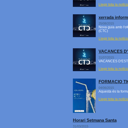
Llegir tota la notíci
xerrada inform
25/08/2015
Nova guia amb l'of
(CTC)
Llegir tota la notíci
VACANCES D'
31/07/2015
VACANCES D'EST
Llegir tota la notíci
FORMACIO TI
04/06/2015
Aquesta és la form
Llegir tota la notíci
Horari Setmana Santa
31/03/2015