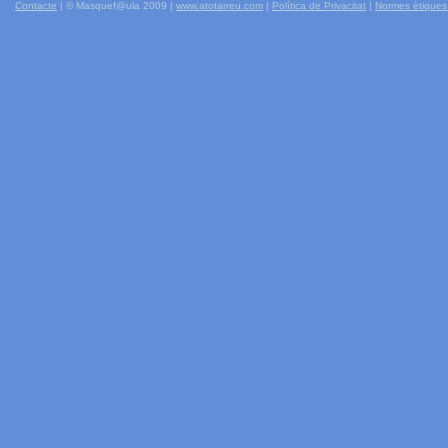
Contacte
| © Masquef@ula 2009 |
www.atotarreu.com
|
Política de Privacitat
|
Normes ètiques 