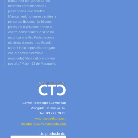
tractament per gestionar les
diferents comunicacions i
publicacions que realitza
l’Ajuntament; no seran cedides a
persones físiques i jurídiques
públiques o privades sense el
vostre consentiment o si no ho
autoritza una llei. Podeu exercir
els drets d’accés, rectificació,
cancel·lació i oposició adreçant-
vos al correu electrònic
masquefa@diba.cat o al correu
postal c/ Major, 93 de Masquefa.
Centre Tecnològic i Comunitari
Avinguda Catalunya, 62
Telf. 93 772 78 28
www.masquefaula.net
masquefaula@amasquefa.com
Un producte de: