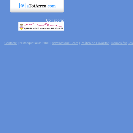
Col.labora:
Contacte
| © Masquef@ula 2009 |
www.atotarreu.com
|
Política de Privacitat
|
Normes ètiques 