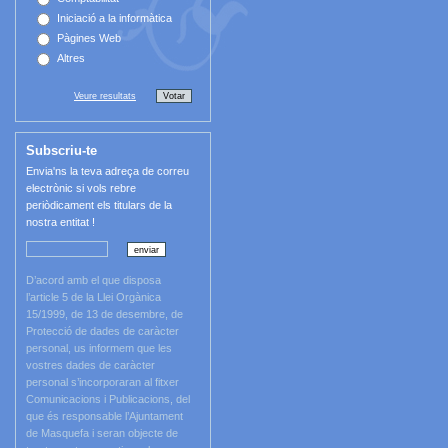
Iniciació a la informàtica
Pàgines Web
Altres
Veure resultats
Subscriu-te
Envia'ns la teva adreça de correu
electrònic si vols rebre
periòdicament els titulars de la
nostra entitat !
D’acord amb el que disposa
l’article 5 de la Llei Orgànica
15/1999, de 13 de desembre, de
Protecció de dades de caràcter
personal, us informem que les
vostres dades de caràcter
personal s’incorporaran al fitxer
Comunicacions i Publicacions, del
que és responsable l’Ajuntament
de Masquefa i seran objecte de