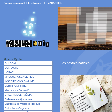
Pàgina principal
>>
Les Noticies
>>
VACANCES
Masquef@ula
Les nostres
noticies
QUI SOM
CONTACTE
HORARI
MASQUEFA SENSE FILS
INSCRIPCIONS ON-LINE
CERTIFICAT acTIC
Manuals de Formació
GALERIA MULTIMÈDIA
Ordenances Ajuntament
Enquesta de valoració del curs
Estimulació Cognitiva