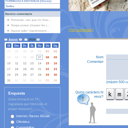
FORMACIÓ A DISTÀNCIA (OnLine)
Tarifes
Darrers comentaris
Fernando, crec que no t'hav...
Temps enrere s'havien fet c...
[ Fer comentari ]
Aquest taller "manteniment ...
Agost
2026
Dl
Dm
Dc
Dj
Dv
Ds
Dg
El teu comentari
...
27
28
29
30
31
01
02
Nom
03
04
05
06
07
08
09
Comentari
10
11
12
13
14
15
16
17
18
19
20
21
22
23
24
25
26
27
28
29
30
31
01
02
03
04
05
06
(màxim 500 ca
Quins caràcters hi
Enquesta
veus?
Quina formació en TIC
t'agradaria que l’oferíssim el
proper trimestre?
Internet i Xarxes Socials
Ofimàtica
Comptabilitat