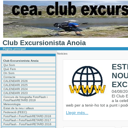
Club Excursionista Anoia
Pàgina principal
Noticies
Club Excursionista Anoia
EST
Qui Som
Què Fem
On Som
NOU
Contacte
CALENDARI 2026
EXC
CALENDARI 2025
CALENDARI 2024
04/08/2
CALENDARI 2023
El Club 
Concurs de fotografia FotoFlash i
a la cel
FotoFlashRETARD 2019
Meteorologia
web per a tenir-ho tot a punt i pod
Estat de la neu i allaus
Llegir més...
Federació (FEEC)
FotoFlash i FotoFlashRETARD 2018
FotoFlash i FotoFlashRETARD 2017
FotoFlash - FotoFlashRETARD 2016