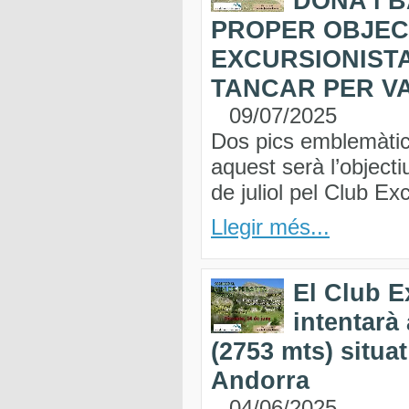
DONA i 
PROPER OBJEC
EXCURSIONIST
TANCAR PER V
09/07/2025
Dos pics emblemàti
aquest serà l’object
de juliol pel Club Ex
Llegir més...
El Club E
intentarà 
(2753 mts) situat
Andorra
04/06/2025