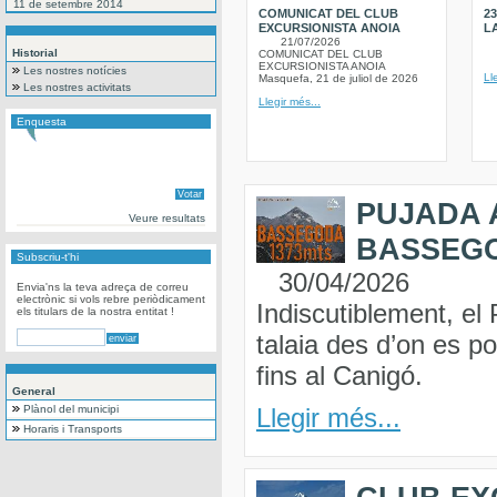
11 de setembre 2014
COMUNICAT DEL CLUB
2
EXCURSIONISTA ANOIA
L
21/07/2026
Historial
COMUNICAT DEL CLUB
EXCURSIONISTA ANOIA
Les nostres notícies
Ll
Masquefa, 21 de juliol de 2026
Les nostres activitats
Llegir més...
Enquesta
PUJADA A
Veure resultats
BASSEGOD
Subscriu-t'hi
30/04/2026
Envia'ns la teva adreça de correu
electrònic si vols rebre periòdicament
Indiscutiblement, e
els titulars de la nostra entitat !
talaia des d’on es p
fins al Canigó.
General
Plànol del municipi
Llegir més...
Horaris i Transports