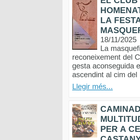
EL CLUB
HOMENAT
LA FEST
MASQUE
18/11/2025
La masquefi
reconeixement del Cl
gesta aconseguida e
ascendint al cim del
Llegir més...
CAMINA
MULTITU
PER A C
CASTAN