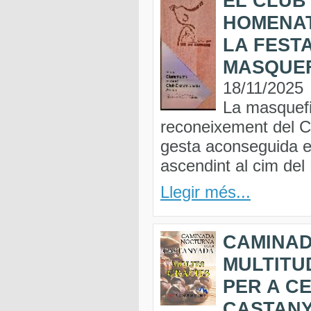
EL CLUB
HOMENAT
LA FEST
MASQUE
18/11/2025
La masquefi
reconeixement del Cl
gesta aconseguida e
ascendint al cim del
Llegir més...
CAMINA
MULTITU
PER A C
CASTAN