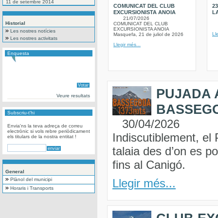
11 de setembre 2014
COMUNICAT DEL CLUB
2
EXCURSIONISTA ANOIA
L
21/07/2026
Historial
COMUNICAT DEL CLUB
EXCURSIONISTA ANOIA
Les nostres notícies
Ll
Masquefa, 21 de juliol de 2026
Les nostres activitats
Llegir més...
Enquesta
PUJADA A
Veure resultats
BASSEGOD
Subscriu-t'hi
30/04/2026
Envia'ns la teva adreça de correu
electrònic si vols rebre periòdicament
Indiscutiblement, e
els titulars de la nostra entitat !
talaia des d’on es p
fins al Canigó.
General
Plànol del municipi
Llegir més...
Horaris i Transports