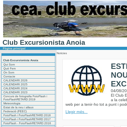
Club Excursionista Anoia
Pàgina principal
Noticies
Club Excursionista Anoia
EST
Qui Som
Què Fem
On Som
NOU
Contacte
CALENDARI 2026
EXC
CALENDARI 2025
CALENDARI 2024
04/08/2
CALENDARI 2023
El Club 
Concurs de fotografia FotoFlash i
a la cel
FotoFlashRETARD 2019
Meteorologia
web per a tenir-ho tot a punt i pod
Estat de la neu i allaus
Llegir més...
Federació (FEEC)
FotoFlash i FotoFlashRETARD 2018
FotoFlash i FotoFlashRETARD 2017
FotoFlash - FotoFlashRETARD 2016