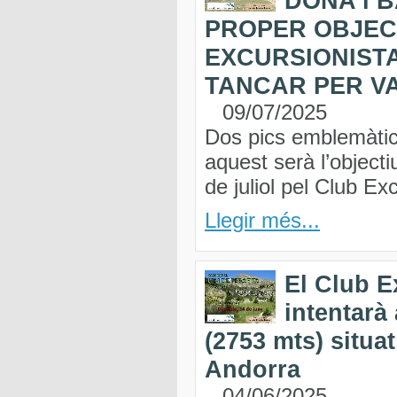
DONA i 
PROPER OBJEC
EXCURSIONIST
TANCAR PER V
09/07/2025
Dos pics emblemàti
aquest serà l’object
de juliol pel Club Ex
Llegir més...
El Club E
intentarà 
(2753 mts) situat
Andorra
04/06/2025