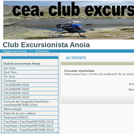
Club Excursionista Anoia
Pàgina principal
>>
Activitats
ACTIVITATS
Club Excursionista Anoia
Qui Som
Cercador
d'activitats
Què Fem
Selecciona l'any i el mes de publicació de la notíc
On Som
Contacte
An
CALENDARI 2026
CALENDARI 2025
Me
CALENDARI 2024
CALENDARI 2023
Concurs de fotografia FotoFlash i
FotoFlashRETARD 2019
Meteorologia
Estat de la neu i allaus
Federació (FEEC)
FotoFlash i FotoFlashRETARD 2018
FotoFlash i FotoFlashRETARD 2017
FotoFlash - FotoFlashRETARD 2016