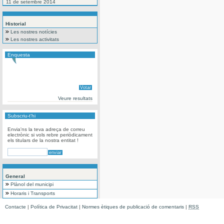
11 de setembre 2014
Historial
Les nostres notícies
Les nostres activitats
Enquesta
Veure resultats
Subscriu-t'hi
Envia'ns la teva adreça de correu
electrònic si vols rebre periòdicament
els titulars de la nostra entitat !
General
Plànol del municipi
Horaris i Transports
Contacte
|
Política de Privacitat
|
Normes ètiques de publicació de comentaris
|
RSS