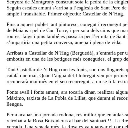
Senyora de Montgrony construït sota la pedra de la cingler
Seguin escales amunt s’arriba a l’església de Sant Pere de
ample i transitable. Primer objectiu: Castellar de N’Hug.
Fins a aquest poblet tant pintoresc, conegut i reconegut pel
de Maians i pel de Can Torre, i per sota dels cims que ma
roures, faigs i pins també es passaria per l’ermita de Sa
s’impartiria una petita conversa, amena i plena de vida.
Arribats a Castellar de N’Hug (Berguedà), s’entraria per un
embotits en una de les botigues més conegudes, el grup deci
Tant Castellar de N’Hug com les fonts, son dos llogarets qu
català que mai. Quan l’aigua del Llobregat veu per primer 
recuperarà mai més en el seu recorregut, a un se li fa estr
Fonts avall i fonts amunt, ara tocaria dinar, realitzar al
Máximo, taxista de La Pobla de Lillet, que durant el recorr
llengua.
Per a acabar una jornada rodona, res millor que entaular-se
retrobat a la Rosa Boixaderas al bar del santuari !!! La Ro
xerrada. Una vegada més, la Rosa es va guanyar el cor del 