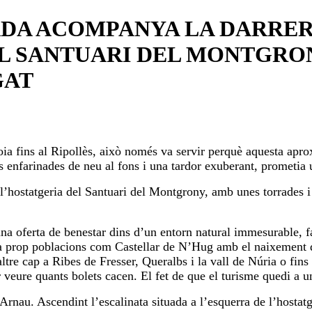
DA ACOMPANYA LA DARRER
EL SANTUARI DEL MONTGRO
GAT
Anoia fins al Ripollès, això només va servir perquè aquesta ap
 enfarinades de neu al fons i una tardor exuberant, prometia 
l’hostatgeria del Santuari del Montgrony, amb unes torrades i 
a oferta de benestar dins d’un entorn natural immesurable, f
r a prop poblacions com Castellar de N’Hug amb el naixement de
ltre cap a Ribes de Fresser, Queralbs i la vall de Núria o fins 
eure quants bolets cacen. El fet de que el turisme quedi a una
Arnau. Ascendint l’escalinata situada a l’esquerra de l’hostatge