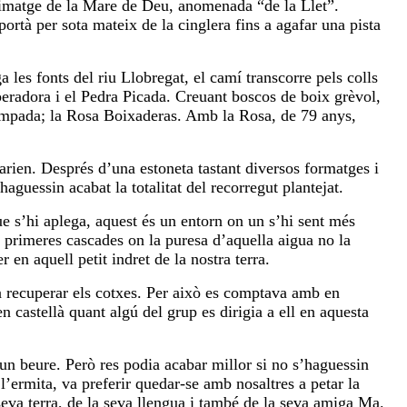
la imatge de la Mare de Deu, anomenada “de la Llet”.
ortà per sota mateix de la cinglera fins a agafar una pista
 les fonts del riu Llobregat, el camí transcorre pels colls
eradora i el Pedra Picada. Creuant boscos de boix grèvol,
rempada; la Rosa Boixaderas. Amb la Rosa, de 79 anys,
tarien. Després d’una estoneta tastant diversos formatges i
aguessin acabat la totalitat del recorregut plantejat.
ue s’hi aplega, aquest és un entorn on un s’hi sent més
s primeres cascades on la puresa d’aquella aigua no la
en aquell petit indret de la nostra terra.
 a recuperar els cotxes. Per això es comptava amb en
n castellà quant algú del grup es dirigia a ell en aquesta
 un beure. Però res podia acabar millor si no s’haguessin
l’ermita, va preferir quedar-se amb nosaltres a petar la
eva terra, de la seva llengua i també de la seva amiga Ma.