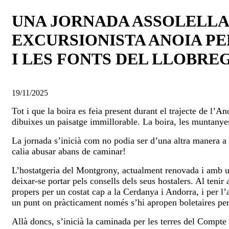
UNA JORNADA ASSOLELLA
EXCURSIONISTA ANOIA P
I LES FONTS DEL LLOBRE
19/11/2025
Tot i que la boira es feia present durant el trajecte de l’
dibuixes un paisatge immillorable. La boira, les muntanyes
La jornada s’inicià com no podia ser d’una altra manera a 
calia abusar abans de caminar!
L’hostatgeria del Montgrony, actualment renovada i amb un
deixar-se portar pels consells dels seus hostalers. Al teni
propers per un costat cap a la Cerdanya i Andorra, i per l’a
un punt on pràcticament només s’hi apropen boletaires per v
Allà doncs, s’inicià la caminada per les terres del Compte 