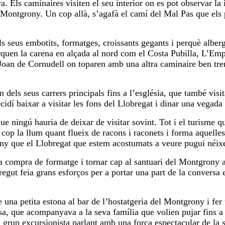
a. Els caminaires visiten el seu interior on es pot observar 
 Montgrony. Un cop allà, s’agafà el camí del Mal Pas que els p
s seus embotits, formatges, croissants gegants i perquè alberga
rquen la carena en alçada al nord com el Costa Pubilla, L’Emp
nt Joan de Cornudell on toparen amb una altra caminaire ben t
 dels seus carrers principals fins a l’església, que també visi
dí baixar a visitar les fons del Llobregat i dinar una vegada h
e ningú hauria de deixar de visitar sovint. Tot i el turisme q
cop la llum quant flueix de racons i raconets i forma aquelle
any que el Llobregat que estem acostumats a veure pugui néixer 
guna compra de formatge i tornar cap al santuari del Montgrony
egut feia grans esforços per a portar una part de la conversa e
 una petita estona al bar de l’hostatgeria del Montgrony i fer
sa, que acompanyava a la seva família que volien pujar fins a 
grup excursionista parlant amb una força espectacular de la s