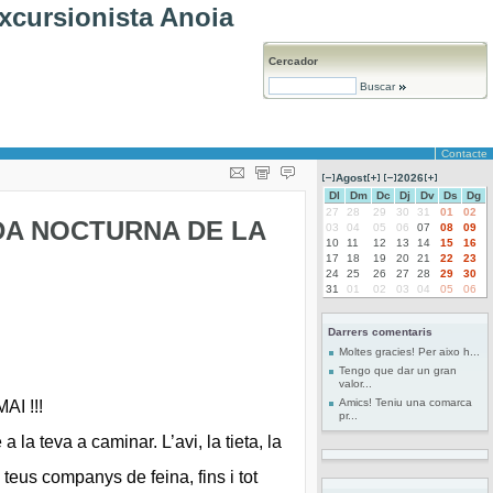
xcursionista Anoia
Cercador
Buscar
Contacte
Agost
2026
Dl
Dm
Dc
Dj
Dv
Ds
Dg
27
28
29
30
31
01
02
DA NOCTURNA DE LA
03
04
05
06
07
08
09
10
11
12
13
14
15
16
17
18
19
20
21
22
23
24
25
26
27
28
29
30
31
01
02
03
04
05
06
Darrers comentaris
Moltes gracies! Per aixo h...
Tengo que dar un gran
valor...
Amics! Teniu una comarca
I !!!
pr...
la teva a caminar. L’avi, la tieta, la
 teus companys de feina, fins i tot