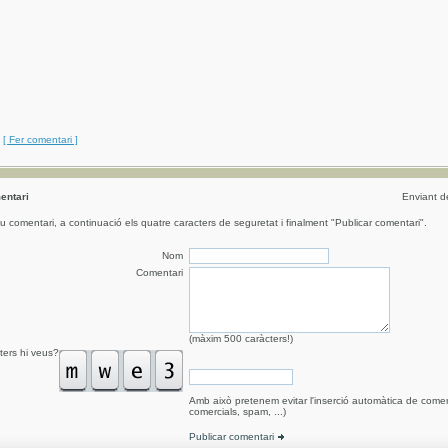
[ Fer comentari ]
entari
Enviant 
eu comentari, a continuació els quatre caracters de seguretat i finalment "Publicar comentari".
Nom
Comentari
(màxim 500 caràcters!)
ters hi veus?
Amb això pretenem evitar l'inserció automàtica de comen
comercials, spam, ...)
Publicar comentari