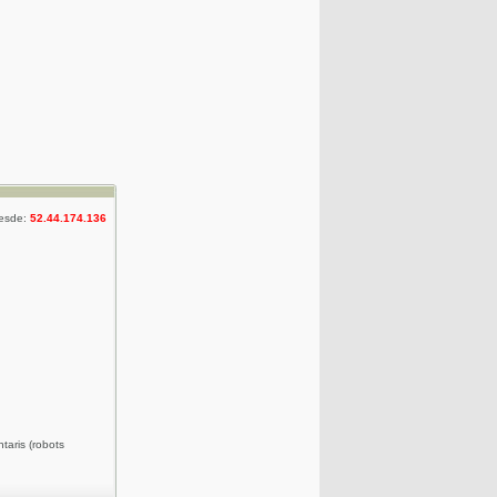
desde:
52.44.174.136
taris (robots