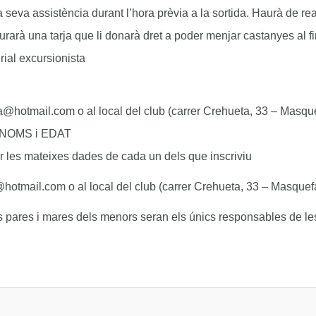
la seva assistència durant l’hora prèvia a la sortida. Haurà de re
 lliurarà una tarja que li donarà dret a poder menjar castanyes al 
rial excursionista
a@hotmail.com o al local del club (carrer Crehueta, 33 – Masque
OGNOMS i EDAT
r les mateixes dades de cada un dels que inscriviu
otmail.com o al local del club (carrer Crehueta, 33 – Masquefa
 pares i mares dels menors seran els únics responsables de les 