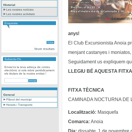
Historial
Les nostres notícies
Les nostres activitats
Enquesta
anys!
El Club Excursionista Anoia pr
Veure resultats
menjant castanyes i moniatos, i
Subscriu-t'hi
Seguidament us expliquem que h
Envia'ns la teva adreça de correu
electrònic si vols rebre periòdicament
LLEGIU BÉ AQUESTA FITXA 
els titulars de la nostra entitat !
FITXA TÈCNICA
General
CAMINADA NOCTURNA DE 
Plànol del municipi
Horaris i Transports
Localització:
Masquefa
Comarca:
Anoia
Dia:
dissabte, 1 de novembre 