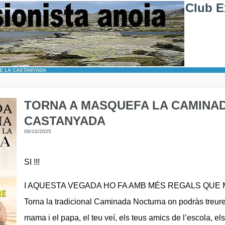
Club E
E LA CASTANYADA
TORNA A MASQUEFA LA CAMINA
CASTANYADA
06/10/2025
SI !!!
I AQUESTA VEGADA HO FA AMB MÉS REGALS QUE MA
Torna la tradicional Caminada Nocturna on podràs treure a 
mama i el papa, el teu veí, els teus amics de l’escola, els