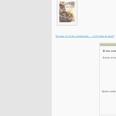
Encara no hi ha comentaris ... i si hi dius la teva?
El teu com
Escriu el t
Quins caràc