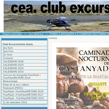
Pàgina principal
>>
Les Noticies
>>
TORNA A MASQUEFA LA CAMINADA NOCTURNA D
noticies
Club Excursionista Anoia
Qui Som
Què Fem
On Som
Contacte
CALENDARI 2026
CALENDARI 2025
CALENDARI 2024
CALENDARI 2023
Concurs de fotografia FotoFlash i
FotoFlashRETARD 2019
Meteorologia
Estat de la neu i allaus
Federació (FEEC)
FotoFlash i FotoFlashRETARD 2018
FotoFlash i FotoFlashRETARD 2017
FotoFlash - FotoFlashRETARD 2016
11 de setembre 2014