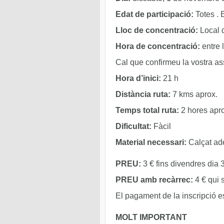
Edat de participació:
Totes . 
Lloc de concentració:
Local d
Hora de concentració:
entre l
Cal que confirmeu la vostra as
Hora d’inici:
21 h
Distància ruta:
7 kms aprox.
Temps total ruta:
2 hores apro
Dificultat:
Fàcil
Material necessari:
Calçat ade
PREU:
3 € fins divendres dia 
PREU amb recàrrec:
4 € qui s
El pagament de la inscripció es 
MOLT IMPORTANT