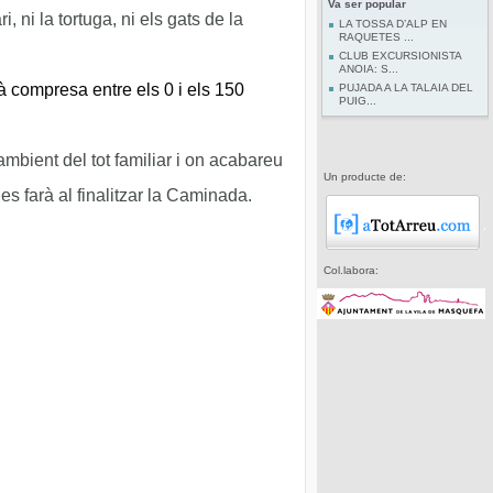
Va ser popular
i, ni la tortuga, ni els gats de la
LA TOSSA D’ALP EN
RAQUETES ...
CLUB EXCURSIONISTA
ANOIA: S...
à compresa entre els 0 i els 150
PUJADA A LA TALAIA DEL
PUIG...
bient del tot familiar i on acabareu
Un producte de:
es farà al finalitzar la Caminada.
Col.labora: