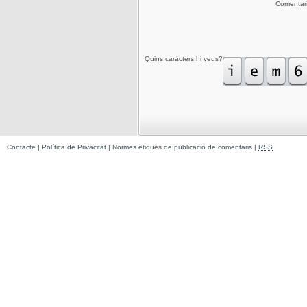
Comentar
Quins caràcters hi veus?
Contacte
|
Política de Privacitat
|
Normes ètiques de publicació de comentaris
|
RSS