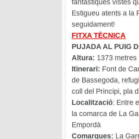
fantàstiques vistes q
Estigueu atents a la 
seguidament!
FITXA TÈCNICA
PUJADA AL PUIG 
Altura:
1373 metres
Itinerari:
Font de Can
de Bassegoda, refug
coll del Principi, pla
Localització
: Entre 
la comarca de La Garro
Empordà
Comarques:
La Garr