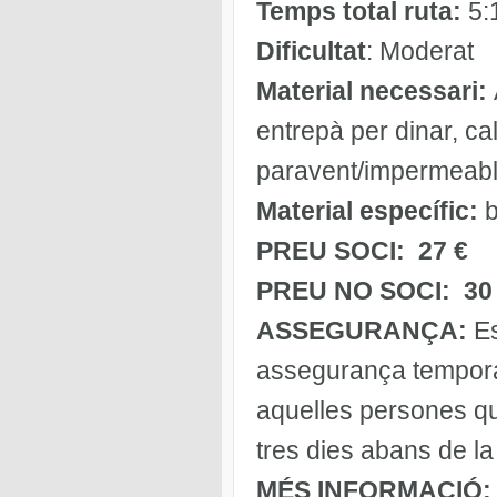
Temps total ruta:
5:1
Dificultat
: Moderat
Material necessari:
entrepà per dinar, ca
paravent/impermeable
Material específic:
b
PREU SOCI: 27 €
PREU NO SOCI: 30
ASSEGURANÇA:
E
assegurança tempora
aquelles persones qu
tres dies abans de la
MÉS INFORMACIÓ: c