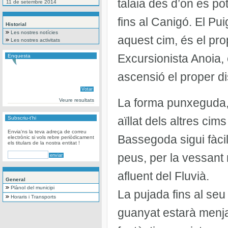
talaia des d’on es po
11 de setembre 2014
fins al Canigó. El Pu
Historial
Les nostres notícies
aquest cim, és el pro
Les nostres activitats
Excursionista Anoia, 
Enquesta
ascensió el proper di
La forma punxeguda, l
Veure resultats
aïllat dels altres ci
Subscriu-t'hi
Envia'ns la teva adreça de correu
Bassegoda sigui fàcil
electrònic si vols rebre periòdicament
els titulars de la nostra entitat !
peus, per la vessant n
afluent del Fluvià.
General
Plànol del municipi
La pujada fins al seu
Horaris i Transports
guanyat estarà menja