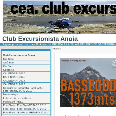
Club Excursionista Anoia
Pàgina principal
>>
Les Noticies
>>
PUJADA A LA TALAIA DEL PUIG DE BASSEGODA (
noticies
Club Excursionista Anoia
Qui Som
Què Fem
On Som
Contacte
CALENDARI 2026
CALENDARI 2025
CALENDARI 2024
CALENDARI 2023
Concurs de fotografia FotoFlash i
FotoFlashRETARD 2019
Meteorologia
Estat de la neu i allaus
Federació (FEEC)
FotoFlash i FotoFlashRETARD 2018
FotoFlash i FotoFlashRETARD 2017
FotoFlash - FotoFlashRETARD 2016