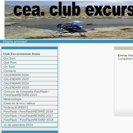
Pàgina principal
Club Excursionista Anoia
Enviar l'a
Qui Som
Cumpliment
Què Fem
On Som
Contacte
CALENDARI 2026
CALENDARI 2025
CALENDARI 2024
CALENDARI 2023
Concurs de fotografia FotoFlash i
FotoFlashRETARD 2019
Meteorologia
Estat de la neu i allaus
Federació (FEEC)
FotoFlash i FotoFlashRETARD 2018
FotoFlash i FotoFlashRETARD 2017
FotoFlash - FotoFlashRETARD 2016
11 de setembre 2014