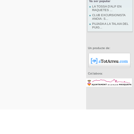
Va ser popular
LA TOSSA D’ALP EN
RAQUETES ...
CLUB EXCURSIONISTA
ANOIA: S...
PUJADA A LA TALAIA DEL
PUIG...
Un producte de:
Col.labora: