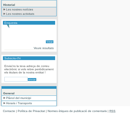
Historial
Les nostres notícies
Les nostres activitats
Enquesta
Veure resultats
Subscriu-t'hi
Envia'ns la teva adreça de correu
electrònic si vols rebre periòdicament
els titulars de la nostra entitat !
General
Plànol del municipi
Horaris i Transports
Contacte
|
Política de Privacitat
|
Normes ètiques de publicació de comentaris
|
RSS