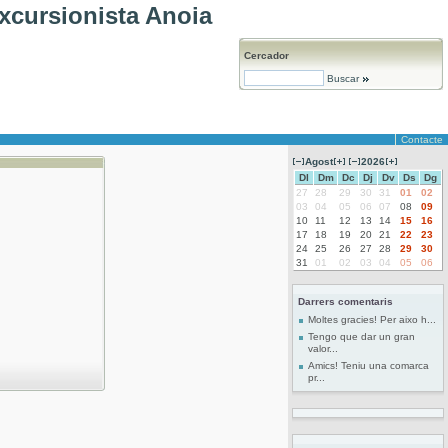
xcursionista Anoia
Cercador
Buscar
Contacte
Agost
2026
Dl
Dm
Dc
Dj
Dv
Ds
Dg
27
28
29
30
31
01
02
03
04
05
06
07
08
09
10
11
12
13
14
15
16
17
18
19
20
21
22
23
24
25
26
27
28
29
30
31
01
02
03
04
05
06
Darrers comentaris
Moltes gracies! Per aixo h...
Tengo que dar un gran
valor...
Amics! Teniu una comarca
pr...