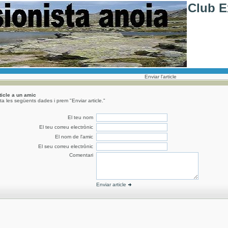
Club E
Enviar l'article
rticle a un amic
a les següents dades i prem "Enviar article."
El teu nom
El teu correu electrònic
El nom de l'amic
El seu correu electrònic
Comentari
Enviar article