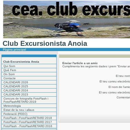
Club Excursionista Anoia
Pàgina principal
Club Excursionista Anoia
Enviar l'article a un amic
Qui Som
Cumplimenta les següents dades i prem "Enviar art
Què Fem
On Som
El teu no
Contacte
El teu correu electròni
CALENDARI 2026
CALENDARI 2025
El nom de l'ami
CALENDARI 2024
El seu correu electròni
CALENDARI 2023
Comentar
Concurs de fotografia FotoFlash i
FotoFlashRETARD 2019
Meteorologia
Estat de la neu i allaus
Federació (FEEC)
FotoFlash i FotoFlashRETARD 2018
FotoFlash i FotoFlashRETARD 2017
FotoFlash - FotoFlashRETARD 2016