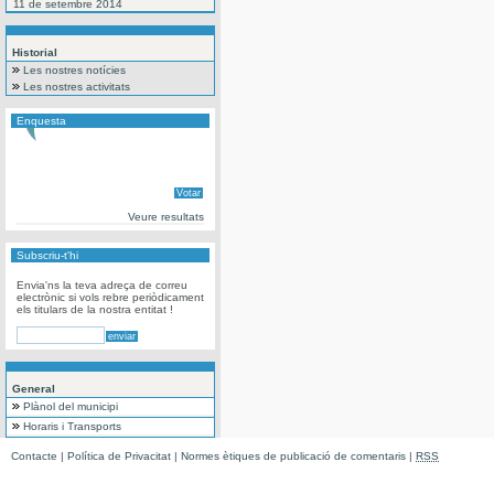
11 de setembre 2014
Historial
Les nostres notícies
Les nostres activitats
Enquesta
Veure resultats
Subscriu-t'hi
Envia'ns la teva adreça de correu
electrònic si vols rebre periòdicament
els titulars de la nostra entitat !
General
Plànol del municipi
Horaris i Transports
Contacte
|
Política de Privacitat
|
Normes ètiques de publicació de comentaris
|
RSS