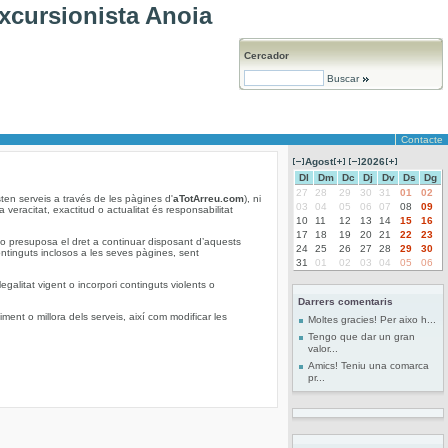
xcursionista Anoia
Cercador
Buscar
Contacte
Agost
2026
Dl
Dm
Dc
Dj
Dv
Ds
Dg
27
28
29
30
31
01
02
sten serveis a través de les pàgines d'
aTotArreu.com
), ni
03
04
05
06
07
08
09
a veracitat, exactitud o actualitat és responsabilitat
10
11
12
13
14
15
16
17
18
19
20
21
22
23
 no presuposa el dret a continuar disposant d’aquests
24
25
26
27
28
29
30
ontinguts inclosos a les seves pàgines, sent
31
01
02
03
04
05
06
legalitat vigent o incorpori continguts violents o
Darrers comentaris
ent o millora dels serveis, així com modificar les
Moltes gracies! Per aixo h...
Tengo que dar un gran
valor...
Amics! Teniu una comarca
pr...