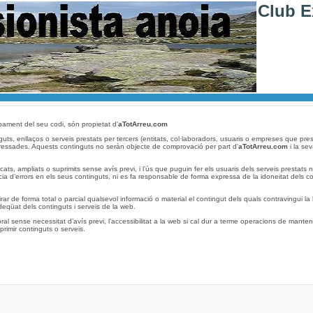
Club E
pament del seu codi, són propietat d'
aTotArreu.com
uts, enllaços o serveis prestats per tercers (entitats, col·laboradors, usuaris o empreses que pre
pressades. Aquests continguts no seràn objecte de comprovació per part d'
aTotArreu.com
i la sev
ats, ampliats o suprimits sense avís previ, i l’ús que puguin fer els usuaris dels serveis prestats
cia d’errors en els seus continguts, ni es fa responsable de forma expressa de la idoneitat dels c
irar de forma total o parcial qualsevol informació o material el contingut dels quals contravingui la 
eqüat dels continguts i serveis de la web.
sense necessitat d’avís previ, l’accessibilitat a la web si cal dur a terme operacions de mantenim
primir continguts o serveis.