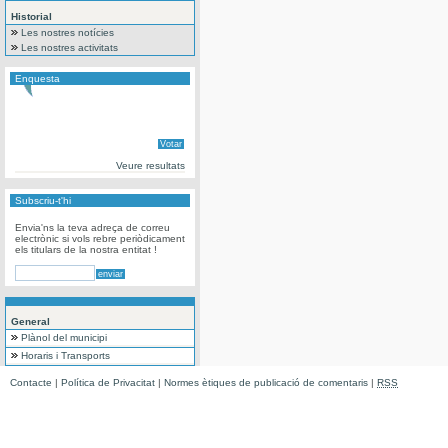
Historial
Les nostres notícies
Les nostres activitats
Enquesta
Veure resultats
Subscriu-t'hi
Envia'ns la teva adreça de correu
electrònic si vols rebre periòdicament
els titulars de la nostra entitat !
General
Plànol del municipi
Horaris i Transports
Contacte
|
Política de Privacitat
|
Normes ètiques de publicació de comentaris
|
RSS