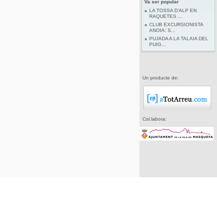
Va ser popular
LA TOSSA D’ALP EN
RAQUETES ...
CLUB EXCURSIONISTA
ANOIA: S...
PUJADA A LA TALAIA DEL
PUIG...
Un producte de:
Col.labora: