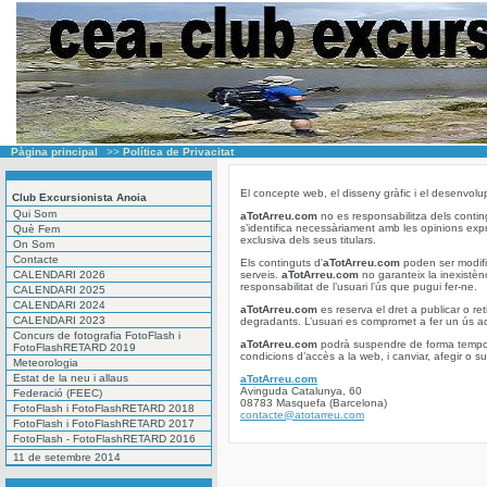
Pàgina principal
>>
Política de Privacitat
El concepte web, el disseny gràfic i el desenvolu
Club Excursionista Anoia
Qui Som
aTotArreu.com
no es responsabilitza dels conting
s’identifica necessàriament amb les opinions ex
Què Fem
exclusiva dels seus titulars.
On Som
Contacte
Els continguts d'
aTotArreu.com
poden ser modific
CALENDARI 2026
serveis.
aTotArreu.com
no garanteix la inexistèn
responsabilitat de l’usuari l’ús que pugui fer-ne.
CALENDARI 2025
CALENDARI 2024
aTotArreu.com
es reserva el dret a publicar o ret
CALENDARI 2023
degradants. L’usuari es compromet a fer un ús ad
Concurs de fotografia FotoFlash i
aTotArreu.com
podrà suspendre de forma temporal 
FotoFlashRETARD 2019
condicions d’accès a la web, i canviar, afegir o su
Meteorologia
Estat de la neu i allaus
aTotArreu.com
Avinguda Catalunya, 60
Federació (FEEC)
08783 Masquefa (Barcelona)
FotoFlash i FotoFlashRETARD 2018
contacte@atotarreu.com
FotoFlash i FotoFlashRETARD 2017
FotoFlash - FotoFlashRETARD 2016
11 de setembre 2014