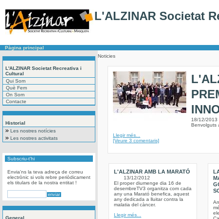
L'ALZINAR Societat Re
Pàgina principal
Noticies
L'ALZINAR Societat Recreativa i
Cultural
L'A
Qui Som
Què Fem
PREM
On Som
Contacte
INN
18/12/2013
Historial
Benvolguts 
Les nostres notícies
Llegir més...
Les nostres activitats
[Veure 3 comentaris]
Subscriu-t'hi
L'ALZINAR AMB LA MARATÓ
L
Envia'ns la teva adreça de correu
electrònic si vols rebre periòdicament
13/12/2012
M
els titulars de la nostra entitat !
El proper diumenge dia 16 de
G
desembreTV3 organitza com cada
S
any una Marató benefica, aquest
any dedicada a lluitar contra la
Am
malatia del càncer.
mé
el
Llegir més...
General
Ca