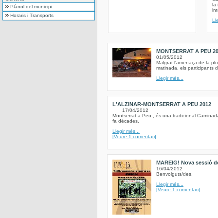
la
Plànol del municipi
in
Horaris i Transports
Ll
MONTSERRAT A PEU 201
01/05/2012
Malgrat l'amenaça de la pl
matinada, els participants 
Llegir més...
L'ALZINAR-MONTSERRAT A PEU 2012
17/04/2012
Montserrat a Peu , és una tradicional Caminada 
fa dècades.
Llegir més...
[Veure 1 comentari]
MAREIG! Nova sessió de 
16/04/2012
Benvolguts/des,
Llegir més...
[Veure 1 comentari]