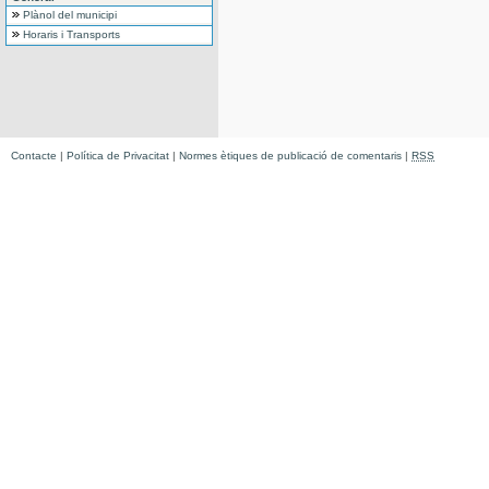
Plànol del municipi
Horaris i Transports
Contacte
|
Política de Privacitat
|
Normes ètiques de publicació de comentaris
|
RSS