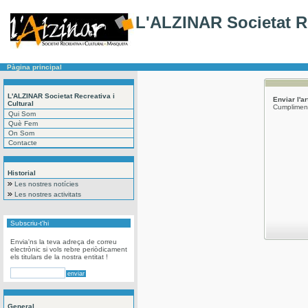
L'ALZINAR Societat Re
Pàgina principal
L'ALZINAR Societat Recreativa i
Enviar l'a
Cultural
Cumpliment
Qui Som
Què Fem
On Som
Contacte
Historial
Les nostres notícies
Les nostres activitats
Subscriu-t'hi
Envia'ns la teva adreça de correu
electrònic si vols rebre periòdicament
els titulars de la nostra entitat !
General