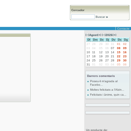
Cercador
Buscar
Contacte
Agost
2026
Dl
Dm
Dc
Dj
Dv
Ds
Dg
27
28
29
30
31
01
02
03
04
05
06
07
08
09
10
11
12
13
14
15
16
17
18
19
20
21
22
23
24
25
26
27
28
29
30
31
01
02
03
04
05
06
Darrers comentaris
Poseu-li m'agrada al
Facebo...
Moltes felicitats a l'Alzin...
Felicitats i ànims, quin ca...
Un producte de: