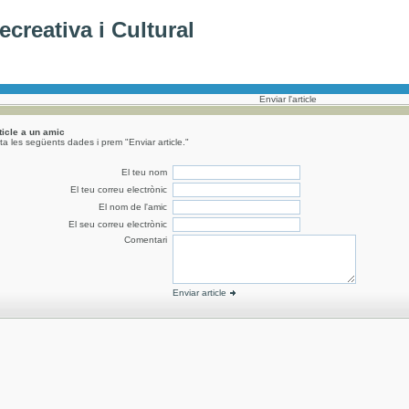
creativa i Cultural
Enviar l'article
rticle a un amic
a les següents dades i prem "Enviar article."
El teu nom
El teu correu electrònic
El nom de l'amic
El seu correu electrònic
Comentari
Enviar article