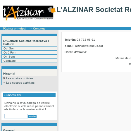
L'ALZINAR Societat Re
Pàgina principal
>>
Contacte
Telefòn:
93 772 68 61
L'ALZINAR Societat Recreativa i
Cultural
e-mail:
alzinar@ateneus.cat
Qui Som
Horari d'oficina:
Què Fem
On Som
Matins de d
Contacte
D
Historial
Les nostres notícies
Les nostres activitats
Subscriu-t'hi
Envia'ns la teva adreça de correu
electrònic si vols rebre periòdicament
els titulars de la nostra entitat !
General