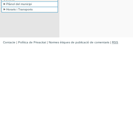
Plànol del municipi
Horaris i Transports
Contacte
|
Política de Privacitat
|
Normes ètiques de publicació de comentaris
|
RSS