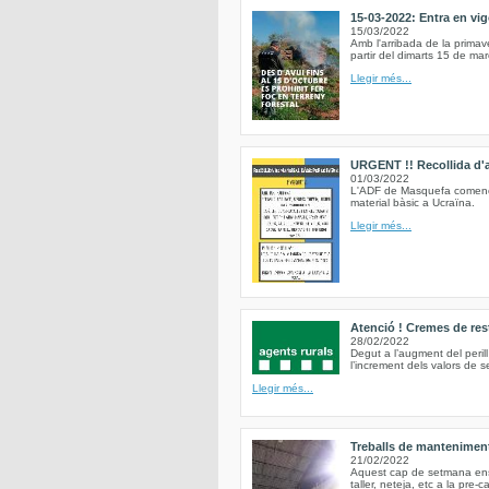
15-03-2022: Entra en vig
15/03/2022
Amb l'arribada de la primav
partir del dimarts 15 de mar
Llegir més...
URGENT !! Recollida d'al
01/03/2022
L'ADF de Masquefa comence
material bàsic a Ucraïna.
Llegir més...
Atenció ! Cremes de res
28/02/2022
Degut a l’augment del peri
l’increment dels valors de 
Llegir més...
Treballs de mantenimen
21/02/2022
Aquest cap de setmana ens h
taller, neteja, etc a la pre