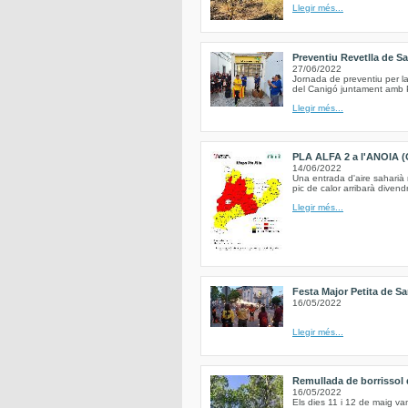
Llegir més...
Preventiu Revetlla de S
27/06/2022
Jornada de preventiu per la
del Canigó juntament amb Pr
Llegir més...
PLA ALFA 2 a l'ANOIA (
14/06/2022
Una entrada d'aire saharià
pic de calor arribarà divend
Llegir més...
Festa Major Petita de Sa
16/05/2022
Llegir més...
Remullada de borrissol d
16/05/2022
Els dies 11 i 12 de maig va