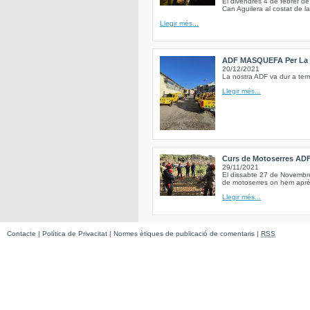
El divendres 4 de febrer de
Can Aguilera al costat de la
Llegir més...
ADF MASQUEFA Per La 
20/12/2021
La nostra ADF va dur a term
Llegir més...
Curs de Motoserres AD
29/11/2021
El dissabte 27 de Novembre 
de motoserres on hem après
Llegir més...
Contacte
|
Política de Privacitat
|
Normes ètiques de publicació de comentaris
|
RSS