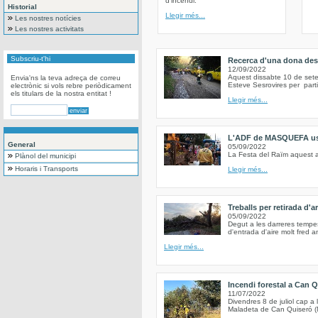
d’incendi.
Historial
Llegir més...
Les nostres notícies
Les nostres activitats
Subscriu-t'hi
Recerca d'una dona des
12/09/2022
Aquest dissabte 10 de set
Envia'ns la teva adreça de correu
Esteve Sesrovires per part
electrònic si vols rebre periòdicament
els titulars de la nostra entitat !
Llegir més...
L'ADF de MASQUEFA us c
General
05/09/2022
La Festa del Raïm aquest a
Plànol del municipi
Horaris i Transports
Llegir més...
Treballs per retirada d'
05/09/2022
Degut a les darreres tempe
d'entrada d'aire molt fred a
Llegir més...
Incendi forestal a Can Q
11/07/2022
Divendres 8 de juliol cap a 
Maladeta de Can Quiseró (