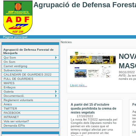
Agrupació de Defensa Forest
Pàgina principal
Noticies
Agrupació de Defensa Forestal de
Masquefa
NOV
Qui Som
On Som
MAS
Carnet verd/grog
Subvencions
30/11/2022
CALENDARI DE GUARDIES 2022
AVÍS: Ja te
FULL DE GUÀRDIES
només es pe
MAPES
Llegir més...
Enllaços
Galeria
Documentació.
Reglament voluntaris
Amics
A partir del 15 d’octubre
Fe
queda prohibida la crema de
TWITTER
Aq
restes vegetals
FACEBOOK
va
17/10/2022
INTRANET
tr
La nova llei 7/2022 aprovada pel
Vols ser voluntari?
di
Congrés dels Diputats només ho
Fe
Demanda EPIs
permet en els casos que el
terreny estigui afectat per una
Ll
plaga o per prevenir un risc