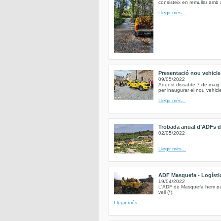
consisteix en remullar amb 
Llegir més...
Presentació nou vehicl
09/05/2022
Aquest dissabte 7 de maig 
per inaugurar el nou vehic
Llegir més...
Trobada anual d’ADFs de
02/05/2022
Llegir més...
ADF Masquefa - Logística
19/04/2022
L'ADF de Masquefa hem parti
vell (*).
Llegir més...