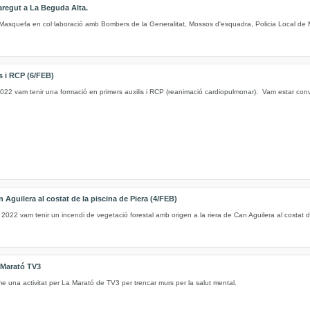
regut a La Beguda Alta.
 Masquefa en col·laboració amb Bombers de la Generalitat, Mossos d'esquadra, Policia Local de M
s i RCP (6/FEB)
022 vam tenir una formació en primers auxilis i RCP (reanimació cardiopulmonar). Vam estar convi
n Aguilera al costat de la piscina de Piera (4/FEB)
 2022 vam tenir un incendi de vegetació forestal amb origen a la riera de Can Aguilera al costat d
Marató TV3
e una activitat per La Marató de TV3 per trencar murs per la salut mental.