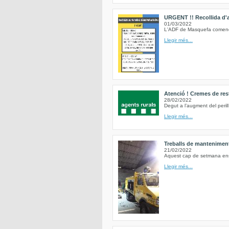
URGENT !! Recollida d'al
01/03/2022
L'ADF de Masquefa comencem
Llegir més...
Atenció ! Cremes de res
28/02/2022
Degut a l’augment del peril
Llegir més...
Treballs de mantenimen
21/02/2022
Aquest cap de setmana ens h
Llegir més...