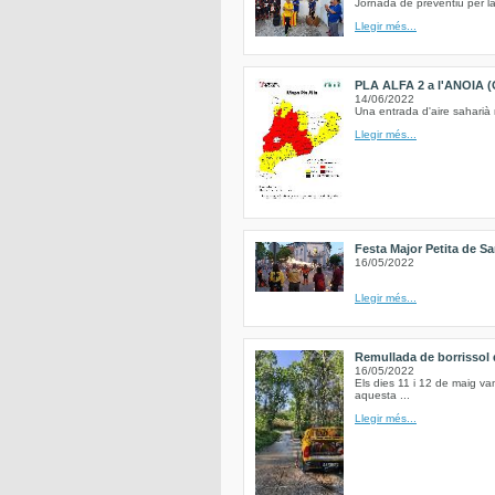
Jornada de preventiu per la
Llegir més...
PLA ALFA 2 a l'ANOIA (
14/06/2022
Una entrada d'aire saharià 
Llegir més...
Festa Major Petita de Sa
16/05/2022
Llegir més...
Remullada de borrissol d
16/05/2022
Els dies 11 i 12 de maig va
aquesta ...
Llegir més...