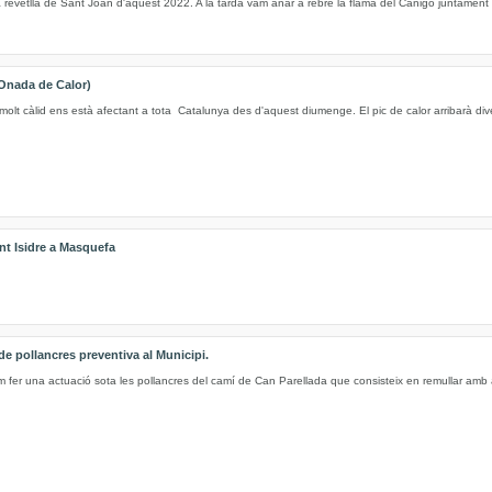
 revetlla de Sant Joan d'aquest 2022. A la tarda vam anar a rebre la flama del Canigó juntament 
Onada de Calor)
molt càlid ens està afectant a tota Catalunya des d'aquest diumenge. El pic de calor arribarà di
nt Isidre a Masquefa
e pollancres preventiva al Municipi.
m fer una actuació sota les pollancres del camí de Can Parellada que consisteix en remullar amb 