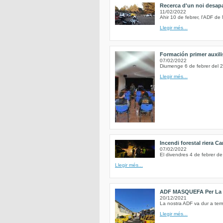
Recerca d'un noi desapa
11/02/2022
Ahir 10 de febrer, l'ADF de
Llegir més...
Formación primer auxili
07/02/2022
Diumenge 6 de febrer del 2
Llegir més...
Incendi forestal riera Ca
07/02/2022
El divendres 4 de febrer de
Llegir més...
ADF MASQUEFA Per La 
20/12/2021
La nostra ADF va dur a term
Llegir més...