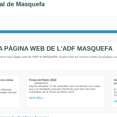
al de Masquefa
A PÀGINA WEB DE L'ADF MASQUEFA
nim la nova pàgina web de l'ADF de MASQUEFA. A partir d'ara les notícies només es penjaran a 
a la crema
Festa del Raïm 2022
In
19/09/2022
d'
Aquest dissabte 17 de setembre vam col·laborar com cada
any a la trepitjada popular infantil de raïm dins del marc
s Diputats
El
d'activitats de la Festa del Raïm 2022.
stigui afectat
Co
Cl
Llegir més...
Ll