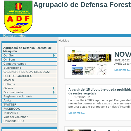
Agrupació de Defensa Forest
Pàgina principal
Noticies
Agrupació de Defensa Forestal de
Masquefa
NOV
Qui Som
On Som
30/11/2022
Carnet verd/grog
AVÍS: Ja te
Subvencions
Llegir més...
CALENDARI DE GUARDIES 2022
FULL DE GUÀRDIES
MAPES
Enllaços
Galeria
A partir del 15 d’octubre queda prohibid
Documentació.
de restes vegetals
Reglament voluntaris
17/10/2022
La nova llei 7/2022 aprovada pel Congrés del
Amics
només ho permet en els casos que el terreny e
TWITTER
per una plaga o per prevenir un risc d’incendi.
FACEBOOK
INTRANET
Llegir més...
Vols ser voluntari?
Demanda EPIs