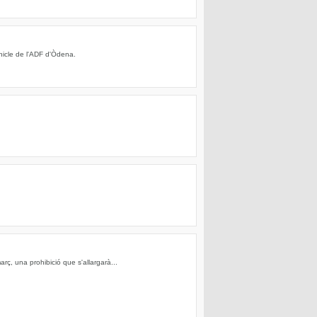
hicle de l'ADF d'Òdena.
rç, una prohibició que s'allargarà...