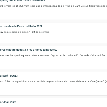
apareguda a Sant Esteve Sesrovires
embre vora les 15:20h vam rebre una demanda d'ajuda de l'ADF de Sant Esteve Sesrovires per p
onvida a la Festa del Raïm 2022
ny es celebrarà els dies 17 i 18 de setembre.
arbres caiguts degut a a les últimes tempestes.
stes que hem patit aquesta primera setmana d'agost per la combinació d'entrada d'aire molt fred
uiseró (8/JUL)
 les 18:20h vam participar a un incendi de vegetació forestal al carrer Maladeta de Can Quiseró (
ant Joan 2022