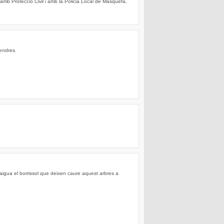
amb Protecció Civil i amb la Policia Local de Masquefa.
vendres.
aigua el borrissol que deixen caure aquest arbres a