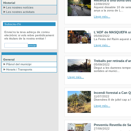
Recerca d'una dona des
Historial
12/09/2022
Aquest dissabte 10 de set
Les nostres notícies
anys a la zona de L...
Les nostres activitats
Llegir més...
Subscriu-t'hi
Envia'ns la teva adreça de correu
L'ADF de MASQUEFA us c
electrònic si vols rebre periòdicament
05/09/2022
els titulars de la nostra entitat !
La Festa del Raïm aquest a
Llegir més...
General
Treballs per retirada d'
Plànol del municipi
05/09/2022
Degut a les darreres tempe
Horaris i Transports
sortides al munici...
Llegir més...
Incendi forestal a Can Q
11/07/2022
Divendres 8 de juliol cap a
Llegir més...
Preventiu Revetlla de S
27/06/2022