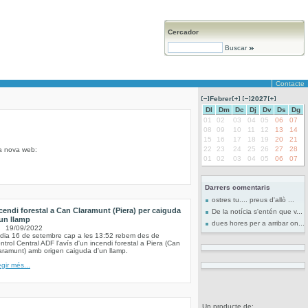
Cercador
Buscar
Contacte
Febrer
2027
Dl
Dm
Dc
Dj
Dv
Ds
Dg
01
02
03
04
05
06
07
08
09
10
11
12
13
14
15
16
17
18
19
20
21
22
23
24
25
26
27
28
la nova web:
01
02
03
04
05
06
07
Darrers comentaris
ostres tu.... preus d'allò ...
cendi forestal a Can Claramunt (Piera) per caiguda
De la notícia s'entén que v...
un llamp
dues hores per a arribar on...
19/09/2022
 dia 16 de setembre cap a les 13:52 rebem des de
ntrol Central ADF l'avís d'un incendi forestal a Piera (Can
aramunt) amb origen caiguda d'un llamp.
egir més...
Un producte de: