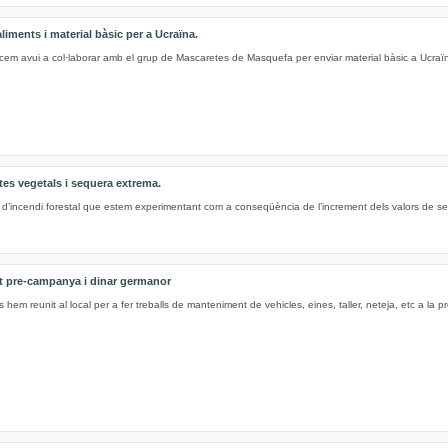
iments i material bàsic per a Ucraïna.
 avui a col·laborar amb el grup de Mascaretes de Masquefa per enviar material bàsic a Ucraï
tes vegetals i sequera extrema.
l d’incendi forestal que estem experimentant com a conseqüència de l’increment dels valors de s
t pre-campanya i dinar germanor
em reunit al local per a fer treballs de manteniment de vehicles, eines, taller, neteja, etc a la