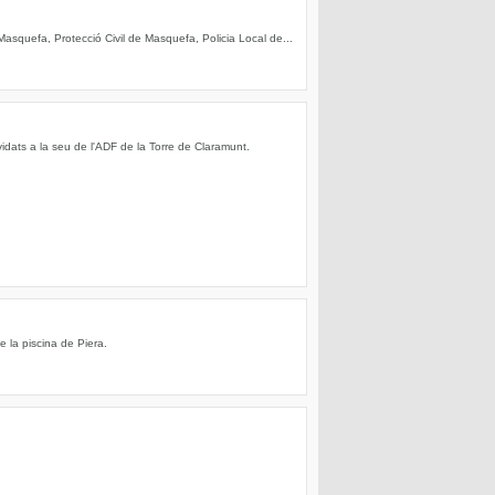
asquefa, Protecció Civil de Masquefa, Policia Local de...
dats a la seu de l'ADF de la Torre de Claramunt.
e la piscina de Piera.