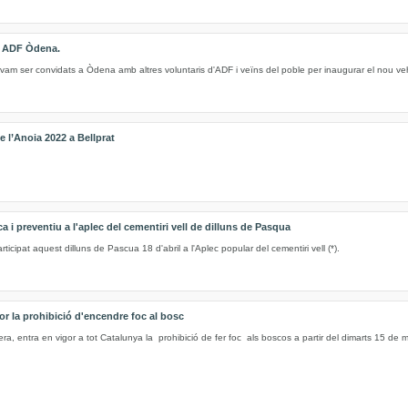
e ADF Òdena.
vam ser convidats a Òdena amb altres voluntaris d'ADF i veïns del poble per inaugurar el nou ve
 l’Anoia 2022 a Bellprat
 i preventiu a l'aplec del cementiri vell de dilluns de Pasqua
cipat aquest dilluns de Pascua 18 d'abril a l'Aplec popular del cementiri vell (*).
or la prohibició d'encendre foc al bosc
ra, entra en vigor a tot Catalunya la prohibició de fer foc als boscos a partir del dimarts 15 de ma