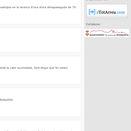
articipar en la recerca d'una dona desapareguda de 74
Col.labora:
 amb la calor acumulada, hem tingut que fer varies
Masquefa).