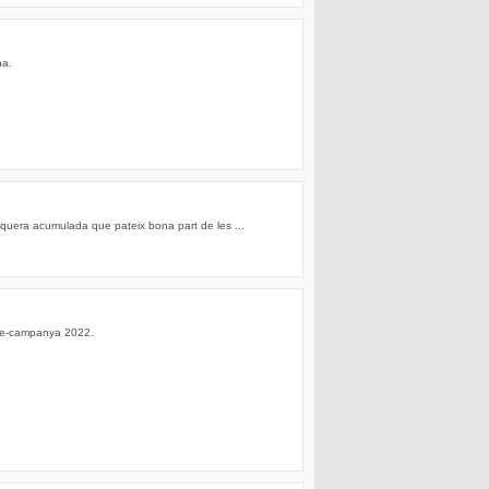
na.
equera acumulada que pateix bona part de les ...
 pre-campanya 2022.