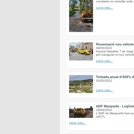
consisteix en remullar amb 
Llegir més...
Presentació nou vehicl
09/05/2022
Aquest dissabte 7 de maig 
per inaugurar el nou vehic
Llegir més...
Trobada anual d’ADFs de
02/05/2022
Llegir més...
ADF Masquefa - Logística
19/04/2022
L'ADF de Masquefa hem parti
vell (*).
Llegir més...