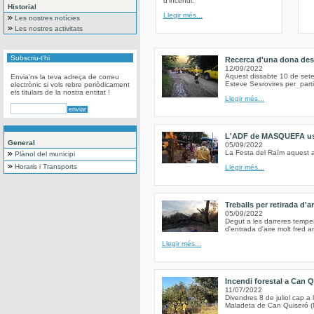
d’incendi.
Historial
Llegir més...
Les nostres notícies
Les nostres activitats
Subscriu-t'hi
Recerca d'una dona des
12/09/2022
Aquest dissabte 10 de set
Envia'ns la teva adreça de correu
Esteve Sesrovires per part
electrònic si vols rebre periòdicament
els titulars de la nostra entitat !
Llegir més...
L'ADF de MASQUEFA us c
General
05/09/2022
La Festa del Raïm aquest a
Plànol del municipi
Horaris i Transports
Llegir més...
Treballs per retirada d'
05/09/2022
Degut a les darreres tempe
d'entrada d'aire molt fred a
Llegir més...
Incendi forestal a Can Q
11/07/2022
Divendres 8 de juliol cap a 
Maladeta de Can Quiseró (