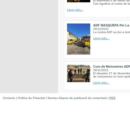
El divendres 4 de febrer de
Can Aguilera al costat de la
Llegir més...
ADF MASQUEFA Per La 
20/12/2021
La nostra ADF va dur a term
Llegir més...
Curs de Motoserres AD
29/11/2021
El dissabte 27 de Novembre 
de motoserres on hem après
Llegir més...
Contacte
|
Política de Privacitat
|
Normes ètiques de publicació de comentaris
|
RSS