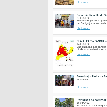
Llegir més...
Preventiu Revetlla de S
27/06/2022
Jornada de preventiu per la
del Canigó juntament amb Pr
Llegir més...
PLA ALFA 2 a l'ANOIA (
14/06/2022
Una entrada d'aire saharià
pic de calor arribarà divend
Llegir més...
Festa Major Petita de Sa
16/05/2022
Llegir més...
Remullada de borrissol d
16/05/2022
Els dies 11 i 12 de maig va