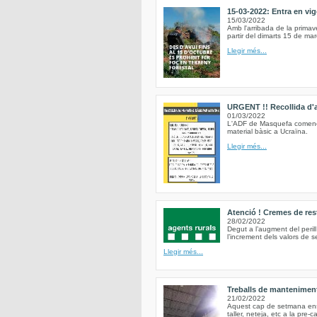
15-03-2022: Entra en vig
15/03/2022
Amb l'arribada de la primav
partir del dimarts 15 de mar
Llegir més...
URGENT !! Recollida d'al
01/03/2022
L'ADF de Masquefa comence
material bàsic a Ucraïna.
Llegir més...
Atenció ! Cremes de res
28/02/2022
Degut a l’augment del peri
l’increment dels valors de 
Llegir més...
Treballs de mantenimen
21/02/2022
Aquest cap de setmana ens h
taller, neteja, etc a la pre