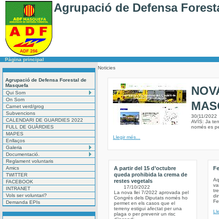
Agrupació de Defensa Forest
Pàgina principal
Noticies
Agrupació de Defensa Forestal de
Masquefa
NOV
Qui Som
On Som
MAS
Carnet verd/grog
Subvencions
30/11/2022
CALENDARI DE GUARDIES 2022
AVÍS: Ja te
FULL DE GUÀRDIES
només es pe
MAPES
Llegir més...
Enllaços
Galeria
Documentació.
Reglament voluntaris
Amics
A partir del 15 d’octubre
Fe
queda prohibida la crema de
TWITTER
Aq
restes vegetals
FACEBOOK
va
17/10/2022
INTRANET
tr
La nova llei 7/2022 aprovada pel
Vols ser voluntari?
di
Congrés dels Diputats només ho
Fe
Demanda EPIs
permet en els casos que el
terreny estigui afectat per una
Ll
plaga o per prevenir un risc