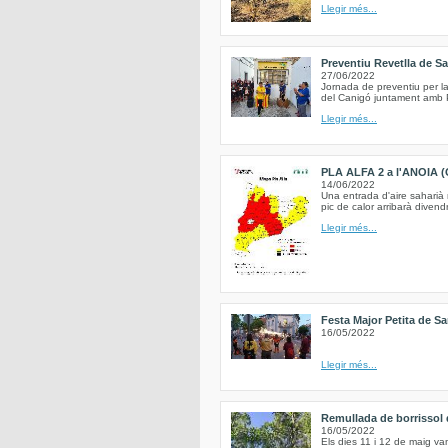
Llegir més...
Preventiu Revetlla de S
27/06/2022
Jornada de preventiu per la
del Canigó juntament amb Pr
Llegir més...
PLA ALFA 2 a l'ANOIA (
14/06/2022
Una entrada d'aire saharià
pic de calor arribarà divend
Llegir més...
Festa Major Petita de Sa
16/05/2022
Llegir més...
Remullada de borrissol d
16/05/2022
Els dies 11 i 12 de maig va