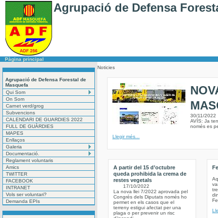
Agrupació de Defensa Forest
Pàgina principal
Noticies
Agrupació de Defensa Forestal de
Masquefa
NOV
Qui Som
On Som
MAS
Carnet verd/grog
Subvencions
30/11/2022
CALENDARI DE GUARDIES 2022
AVÍS: Ja te
FULL DE GUÀRDIES
només es pe
MAPES
Llegir més...
Enllaços
Galeria
Documentació.
Reglament voluntaris
Amics
A partir del 15 d’octubre
Fe
queda prohibida la crema de
TWITTER
Aq
restes vegetals
FACEBOOK
va
17/10/2022
INTRANET
tr
La nova llei 7/2022 aprovada pel
Vols ser voluntari?
di
Congrés dels Diputats només ho
Fe
Demanda EPIs
permet en els casos que el
terreny estigui afectat per una
Ll
plaga o per prevenir un risc