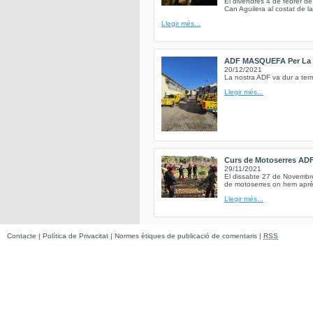
El divendres 4 de febrer de
Can Aguilera al costat de la
Llegir més...
ADF MASQUEFA Per La 
20/12/2021
La nostra ADF va dur a term
Llegir més...
Curs de Motoserres AD
29/11/2021
El dissabte 27 de Novembre 
de motoserres on hem après
Llegir més...
Contacte
|
Política de Privacitat
|
Normes ètiques de publicació de comentaris
|
RSS