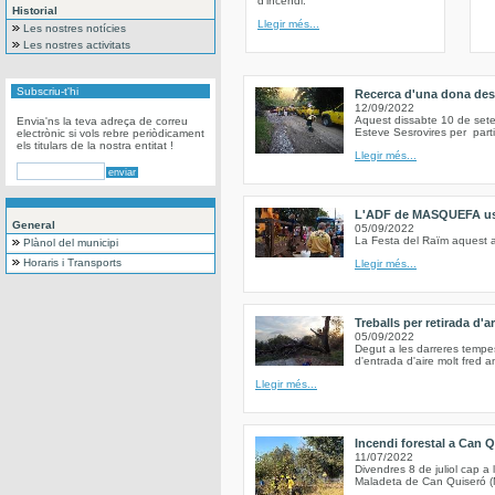
d’incendi.
Historial
Llegir més...
Les nostres notícies
Les nostres activitats
Subscriu-t'hi
Recerca d'una dona des
12/09/2022
Aquest dissabte 10 de set
Envia'ns la teva adreça de correu
Esteve Sesrovires per part
electrònic si vols rebre periòdicament
els titulars de la nostra entitat !
Llegir més...
L'ADF de MASQUEFA us c
General
05/09/2022
La Festa del Raïm aquest a
Plànol del municipi
Horaris i Transports
Llegir més...
Treballs per retirada d'
05/09/2022
Degut a les darreres tempe
d'entrada d'aire molt fred a
Llegir més...
Incendi forestal a Can Q
11/07/2022
Divendres 8 de juliol cap a 
Maladeta de Can Quiseró (