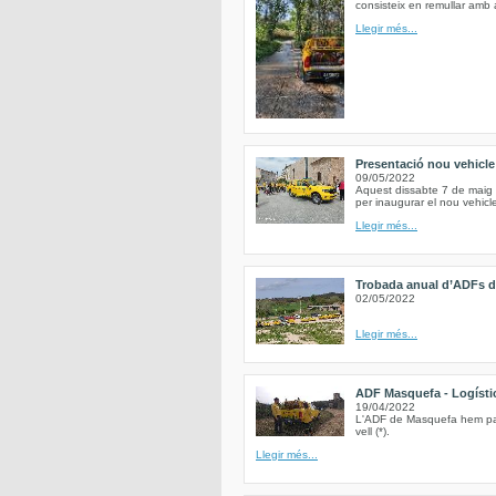
consisteix en remullar amb 
Llegir més...
Presentació nou vehicl
09/05/2022
Aquest dissabte 7 de maig 
per inaugurar el nou vehic
Llegir més...
Trobada anual d’ADFs de
02/05/2022
Llegir més...
ADF Masquefa - Logística
19/04/2022
L'ADF de Masquefa hem parti
vell (*).
Llegir més...