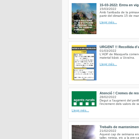
15-03-2022: Entra en vig
15/03/2022
Amb l'arribada de la primav
partir del dimarts 15 de mar
Llegir més...
URGENT !! Recollida d'al
01/03/2022
L'ADF de Masquefa comence
material bàsic a Ucraïna.
Llegir més...
Atenció ! Cremes de res
28/02/2022
Degut a l’augment del peri
l’increment dels valors de 
Llegir més...
Treballs de mantenimen
21/02/2022
Aquest cap de setmana ens h
taller, neteja, etc a la pre