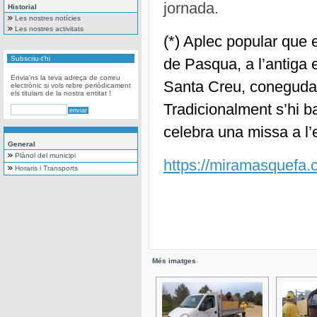
jornada.
Historial
Les nostres notícies
Les nostres activitats
(*) Aplec popular que 
Subscriu-t'hi
de Pasqua, a l’antiga 
Envia'ns la teva adreça de correu
Santa Creu, coneguda 
electrònic si vols rebre periòdicament
els titulars de la nostra entitat !
Tradicionalment s’hi ba
celebra una missa a l’
General
Plànol del municipi
https://miramasquefa.ca
Horaris i Transports
Més imatges