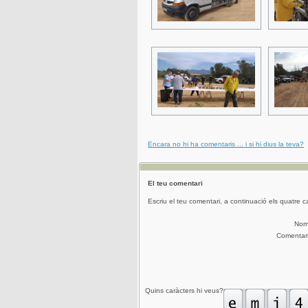
Encara no hi ha comentaris ... i si hi dius la teva?
El teu comentari
Escriu el teu comentari, a continuació els quatre c
No
Comentar
Quins caràcters hi veus?