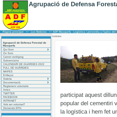
Agrupació de Defensa Forest
Pàgina principal
>>
Les Noticies
>>
ADF Masquefa - Logística i preventiu a l'aplec del
noticies
Agrupació de Defensa Forestal de
Masquefa
Qui Som
On Som
Carnet verd/grog
Subvencions
CALENDARI DE GUARDIES 2022
FULL DE GUÀRDIES
MAPES
Enllaços
Galeria
Documentació.
Reglament voluntaris
Amics
participat aquest dillu
TWITTER
FACEBOOK
INTRANET
popular del cementiri 
Vols ser voluntari?
Demanda EPIs
la logística i hem fet u