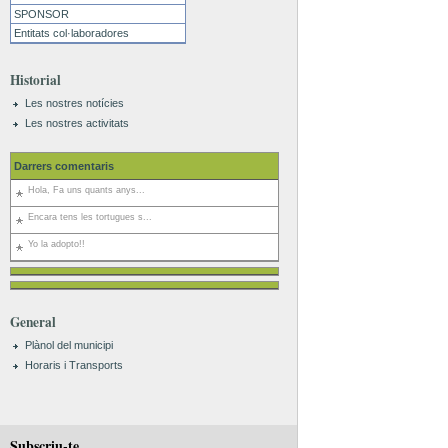
SPONSOR
Entitats col·laboradores
Historial
Les nostres notícies
Les nostres activitats
Darrers comentaris
Hola, Fa uns quants anys...
Encara tens les tortugues s...
Yo la adopto!!
General
Plànol del municipi
Horaris i Transports
Subscriu-te