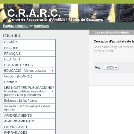
C.R.A.R.C.
Pàgina principal
>>
Activitats
Les nostres
Activitats
C.R.A.R.C.
Cercador
d'activitats
de la
ESPAÑOL
Selecciona l'any i el mes d
ENGLISH
prem "Cercar".
FRANÇAIS
DEUTSCH
HORARIS i PREUS
Any
EDUCACIÓ : Visites guiades
On Som (PLÀNOL)
Contacte
LES NOSTRES PUBLICACIONS /
Nuestras publicaciones /Our
papers / Nos publications
Enllaços / Links / Liens
Visita Virtual / Virtual visit / Visite
virtuelle
APADRINAMENTS
APADRINAMIENTOS
PATENSCHAFT
PARRAINAGES