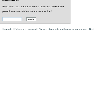
Envia'ns la teva adreça de correu electrònic si vols rebre
periòdicament els titulars de la nostra entitat !
Contacte
|
Política de Privacitat
|
Normes ètiques de publicació de comentaris
|
RSS