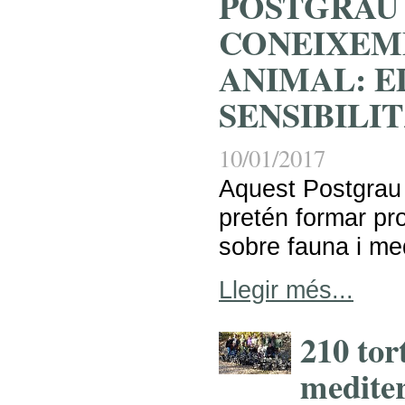
POSTGRAU
CONEIXEM
ANIMAL: E
SENSIBILI
10/01/2017
Aquest Postgrau
pretén formar pr
sobre fauna i me
Llegir més...
210 tor
mediter