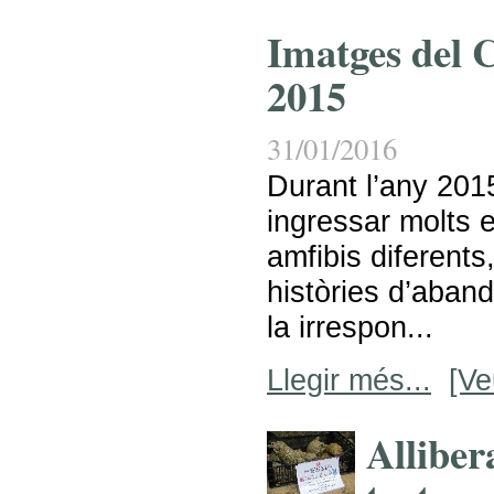
Imatges del
2015
31/01/2016
Durant l’any 20
ingressar molts e
amfibis diferents
històries d’aband
la irrespon...
Llegir més...
[Ve
Alliber