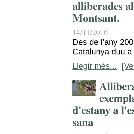
alliberades a
Montsant.
14/11/2016
Des de l’any 2005
Catalunya duu a 
Llegir més...
[Ve
Alliber
exempla
d'estany a l'e
sana