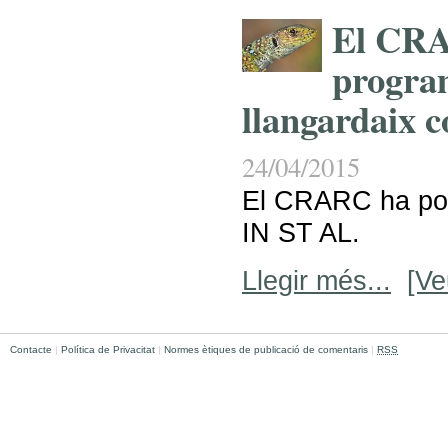
El CRA
program
llangardaix 
24/04/2015
El CRARC ha po
IN ST AL.
Llegir més...
[Ve
Contacte
|
Política de Privacitat
|
Normes ètiques de publicació de comentaris
|
RSS