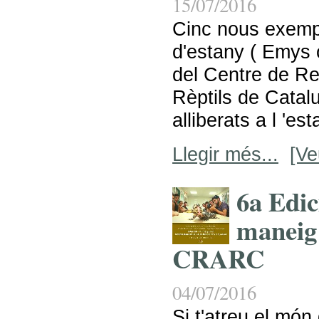
15/07/2016
Cinc nous exemp
d'estany ( Emys 
del Centre de Re
Rèptils de Cata
alliberats a l 'est
Llegir més...
[Ve
6a Edic
maneig 
CRARC
04/07/2016
Si t'atreu el món 