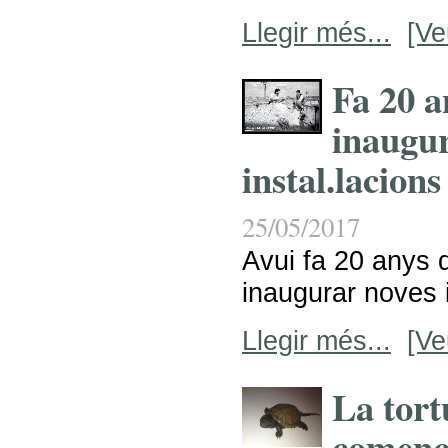
Llegir més...
[Ve
Fa 20 
inaugu
instal.lacions
25/05/2017
Avui fa 20 anys
inaugurar noves i
Llegir més...
[Ve
La tort
comença