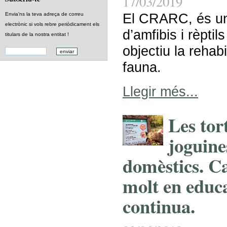
17/03/2019
El CRARC, és un
Envia'ns la teva adreça de correu
electrònic si vols rebre periòdicament els
d’amfibis i rèptil
titulars de la nostra entitat !
objectiu la rehabi
fauna.
Llegir més...
Les tor
joguine
domèstics. Ca
molt en educ
continua.