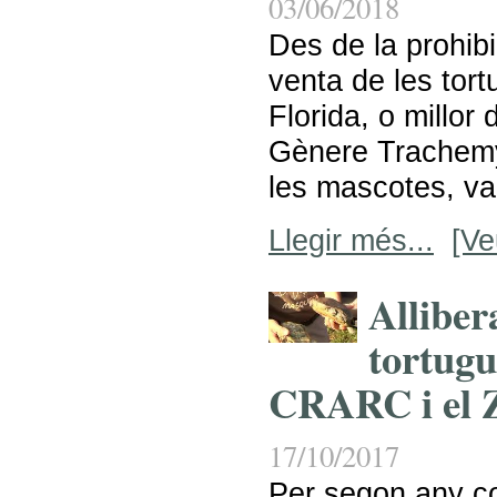
03/06/2018
Des de la prohibi
venta de les to
Florida, o millor 
Gènere Trachemy
les mascotes, va
Llegir més...
[Ve
Alliber
tortugue
CRARC i el
17/10/2017
Per segon any co