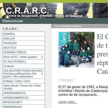
C.R.A.R.C.
Pàgina principal
Les nostres
noticies
C.R.A.R.C.
El 
ESPAÑOL
ENGLISH
de t
FRANÇAIS
DEUTSCH
pres
HORARIS i PREUS
EDUCACIÓ : Visites guiades
rèpt
On Som (PLÀNOL)
Contacte
Cat
LES NOSTRES PUBLICACIONS /
Nuestras publicaciones /Our
papers / Nos publications
27/01/2022
Enllaços / Links / Liens
Visita Virtual / Virtual visit / Visite
El 27 de gener de 1992, a Masq
virtuelle
d’Amfibis i Rèptils de Catalunya)
APADRINAMENTS
centre de de recuperació...
APADRINAMIENTOS
Llegir més...
PATENSCHAFT
PARRAINAGES