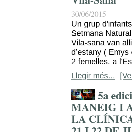
30/06/2015
Un grup d'infants
Setmana Natural d
Vila-sana van all
d’estany ( Emys o
2 femelles, a l'Es
Llegir més...
[Ve
5a edi
MANEIG I 
LA CLÍNICA
21 I 22 DE 