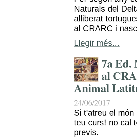
Naturals del Delt
alliberat tortugu
al CRARC i nas
Llegir més...
7a Ed. 
al CRA
Animal Latit
24/06/2017
Si t'atreu el món 
teu curs! no cal 
previs.