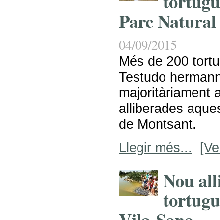
tortugu
Parc Natural
04/09/2015
Més de 200 tortu
Testudo hermann
majoritàriament a
alliberades aques
de Montsant.
Llegir més...
[Ve
Nou all
tortugu
Vila-Sana