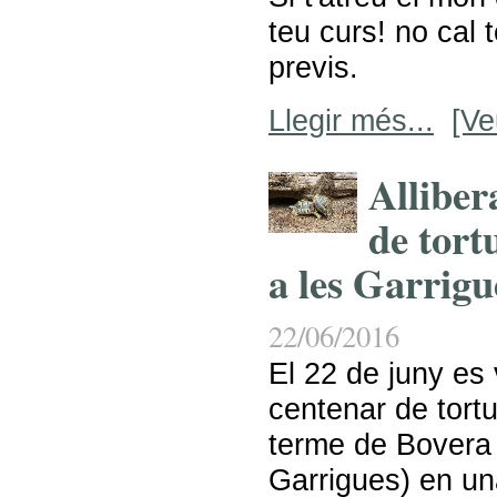
teu curs! no cal 
previs.
Llegir més...
[Ve
Alliber
de tort
a les Garrigu
22/06/2016
El 22 de juny es 
centenar de tort
terme de Bovera
Garrigues) en un