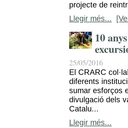
projecte de reint
Llegir més...
[Ve
10 anys
excursi
25/05/2016
El CRARC col·la
diferents instituc
sumar esforços e
divulgació dels v
Catalu...
Llegir més...