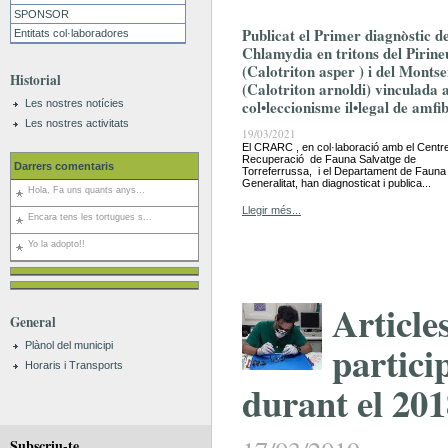
SPONSOR
Publicat el Primer diagnòstic d
Entitats col·laboradores
Chlamydia en tritons del Pirine
(Calotriton asper ) i del Monts
Historial
(Calotriton arnoldi) vinculada a
col•leccionisme il•legal de amfib
Les nostres notícies
Les nostres activitats
19/03/2021
El CRARC , en col·laboració amb el Centr
Recuperació de Fauna Salvatge de
Darrers comentaris
Torreferrussa, i el Departament de Fauna 
Generalitat, han diagnosticat i publica...
Hola, Fa uns quants anys...
Llegir més...
Encara tens les tortugues s...
Yo la adopto!!
Article
General
partic
Plànol del municipi
Horaris i Transports
durant el 20
Subscriu-te