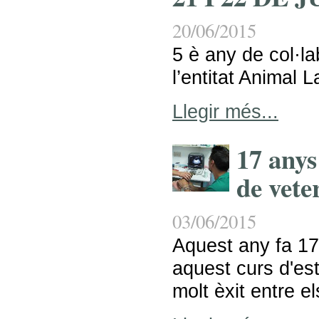
20/06/2015
5 è any de col·
l’entitat Animal L
Llegir més...
17 any
de vete
03/06/2015
Aquest any fa 1
aquest curs d'es
molt èxit entre el