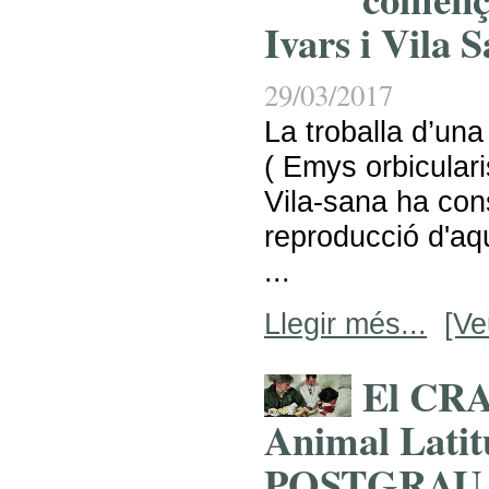
Ivars i Vila 
29/03/2017
La troballa d’una
( Emys orbicularis
Vila-sana ha cons
reproducció d'aq
...
Llegir més...
[Ve
El CRA
Animal Latitu
POSTGRAU