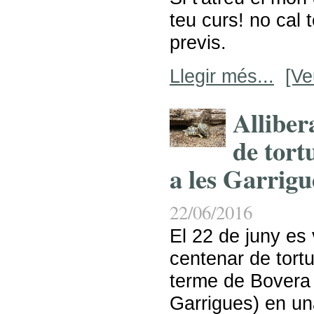
teu curs! no cal 
previs.
Llegir més...
[Ve
Alliber
de tort
a les Garrigu
22/06/2016
El 22 de juny es 
centenar de tort
terme de Bovera
Garrigues) en un