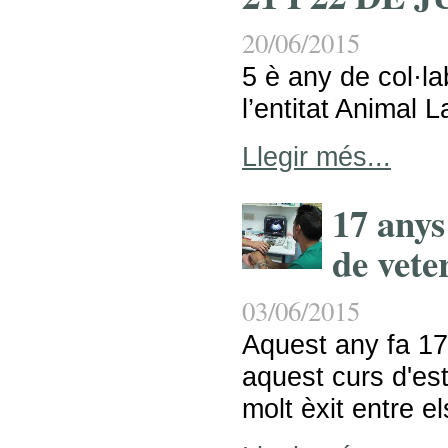
20/06/2015
5 è any de col·
l’entitat Animal L
Llegir més...
17 any
de vete
03/06/2015
Aquest any fa 1
aquest curs d'es
molt èxit entre el