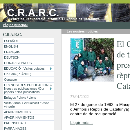
C.R.A.R.C.
Pàgina principal
Les nostres
noticies
C.R.A.R.C.
El 
ESPAÑOL
ENGLISH
de t
FRANÇAIS
DEUTSCH
pres
HORARIS i PREUS
EDUCACIÓ : Visites guiades
rèpt
On Som (PLÀNOL)
Contacte
Cat
LES NOSTRES PUBLICACIONS /
Nuestras publicaciones /Our
papers / Nos publications
27/01/2022
Enllaços / Links / Liens
Visita Virtual / Virtual visit / Visite
El 27 de gener de 1992, a Masq
virtuelle
d’Amfibis i Rèptils de Catalunya)
APADRINAMENTS
centre de de recuperació...
APADRINAMIENTOS
Llegir més...
PATENSCHAFT
PARRAINAGES