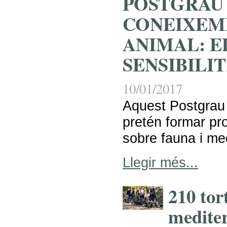
POSTGRAU
CONEIXEM
ANIMAL: E
SENSIBILI
10/01/2017
Aquest Postgrau
pretén formar pr
sobre fauna i me
Llegir més...
210 tor
mediter