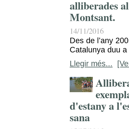
alliberades a
Montsant.
14/11/2016
Des de l’any 2005
Catalunya duu a 
Llegir més...
[Ve
Alliber
exempla
d'estany a l'e
sana