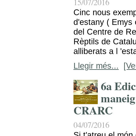
15/07/2016
Cinc nous exemp
d'estany ( Emys 
del Centre de Re
Rèptils de Cata
alliberats a l 'est
Llegir més...
[Ve
6a Edic
maneig 
CRARC
04/07/2016
Si t'atreu el món 