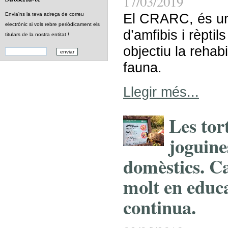
17/03/2019
El CRARC, és un
Envia'ns la teva adreça de correu
electrònic si vols rebre periòdicament els
d’amfibis i rèptil
titulars de la nostra entitat !
objectiu la rehabi
fauna.
Llegir més...
Les tor
joguine
domèstics. Ca
molt en educ
continua.