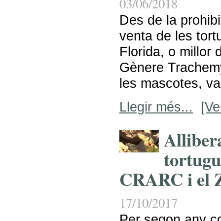
03/06/2018
Des de la prohibi
venta de les to
Florida, o millor 
Gènere Trachemy
les mascotes, va
Llegir més...
[Ve
Alliber
tortugue
CRARC i el
17/10/2017
Per segon any co