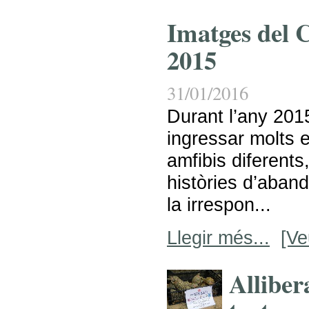
Imatges del
2015
31/01/2016
Durant l’any 20
ingressar molts e
amfibis diferents
històries d’aband
la irrespon...
Llegir més...
[Ve
Alliber