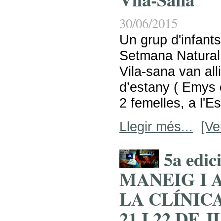
30/06/2015
Un grup d'infants
Setmana Natural d
Vila-sana van all
d’estany ( Emys o
2 femelles, a l'Es
Llegir més...
[Ve
5a edi
MANEIG I 
LA CLÍNICA
21 I 22 DE 