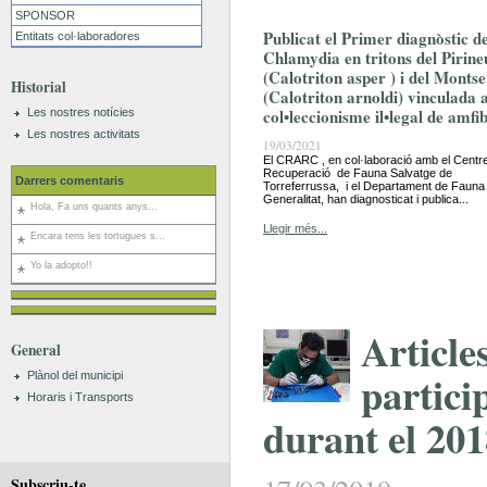
SPONSOR
Publicat el Primer diagnòstic d
Entitats col·laboradores
Chlamydia en tritons del Pirine
(Calotriton asper ) i del Monts
Historial
(Calotriton arnoldi) vinculada a
col•leccionisme il•legal de amfib
Les nostres notícies
Les nostres activitats
19/03/2021
El CRARC , en col·laboració amb el Centr
Recuperació de Fauna Salvatge de
Darrers comentaris
Torreferrussa, i el Departament de Fauna 
Generalitat, han diagnosticat i publica...
Hola, Fa uns quants anys...
Llegir més...
Encara tens les tortugues s...
Yo la adopto!!
Article
General
partic
Plànol del municipi
Horaris i Transports
durant el 20
Subscriu-te