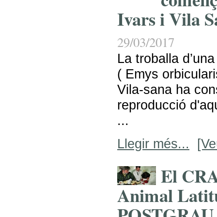
Ivars i Vila 
29/03/2017
La troballa d’una
( Emys orbicularis
Vila-sana ha cons
reproducció d'aq
...
Llegir més...
[Ve
El CRA
Animal Latitu
POSTGRAU