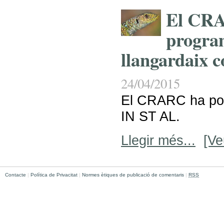
El CRA
program
llangardaix 
24/04/2015
El CRARC ha po
IN ST AL.
Llegir més...
[Ve
Contacte
|
Política de Privacitat
|
Normes ètiques de publicació de comentaris
|
RSS