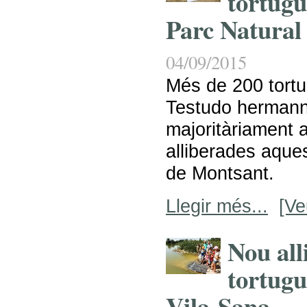
tortugu
Parc Natural
04/09/2015
Més de 200 tortu
Testudo hermann
majoritàriament a
alliberades aques
de Montsant.
Llegir més...
[Ve
Nou all
tortugu
Vila-Sana