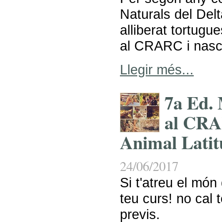
Naturals del Delt
alliberat tortugu
al CRARC i nas
Llegir més...
7a Ed. 
al CRA
Animal Latit
24/06/2017
Si t'atreu el món 
teu curs! no cal 
previs.