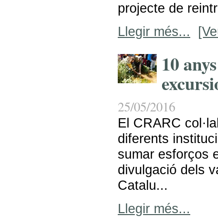
projecte de reint
Llegir més...
[Ve
10 anys
excursi
25/05/2016
El CRARC col·la
diferents instituc
sumar esforços e
divulgació dels v
Catalu...
Llegir més...