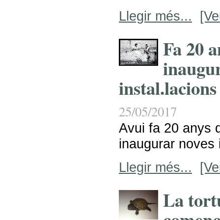
Llegir més...
[Ve
Fa 20 
inaugu
instal.lacions
25/05/2017
Avui fa 20 anys
inaugurar noves i
Llegir més...
[Ve
La tort
comença