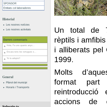
SPONSOR
Entitats col·laboradores
Historial
Les nostres notícies
Un total de 
Les nostres activitats
rèptils i amfibi
Darrers comentaris
Hola, Fa uns quants anys...
i alliberats p
Encara tens les tortugues s...
1999.
Yo la adopto!!
Molts d’aqu
General
format part
Plànol del municipi
Horaris i Transports
reintroducció
accions de 
Subscriu-te