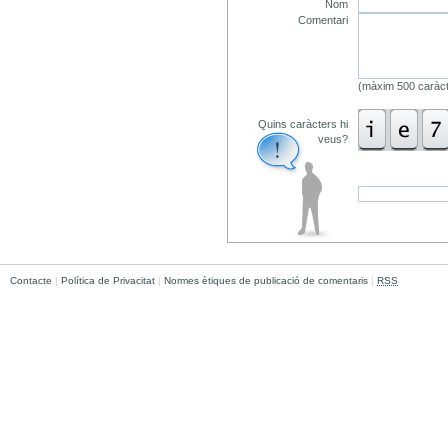
Nom
Comentari
(màxim 500 caràct
Quins caràcters hi
veus?
Contacte
|
Política de Privacitat
|
Normes ètiques de publicació de comentaris
|
RSS