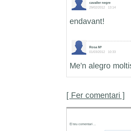
cavaller negre
29/02/2012
13:14
endavant!
Rosa Mª
01/03/2012
10:33
Me'n alegro molti
[ Fer comentari ]
El teu comentari
...