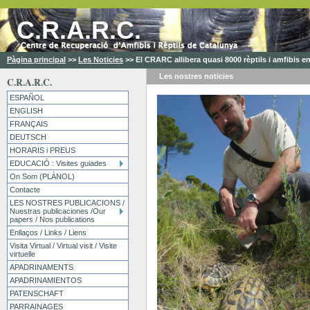
C.R.A.R.C.
Pàgina principal
>>
Les Noticies
>>
El CRARC allibera quasi 8000 rèptils i amfibis en
Les nostres
noticies
C.R.A.R.C.
ESPAÑOL
ENGLISH
FRANÇAIS
DEUTSCH
HORARIS i PREUS
EDUCACIÓ : Visites guiades
On Som (PLÀNOL)
Contacte
LES NOSTRES PUBLICACIONS /
Nuestras publicaciones /Our
papers / Nos publications
Enllaços / Links / Liens
Visita Virtual / Virtual visit / Visite
virtuelle
APADRINAMENTS
APADRINAMIENTOS
PATENSCHAFT
PARRAINAGES