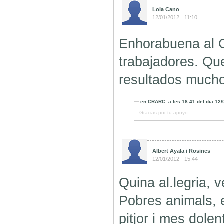
Lola Cano
12/01/2012
11:10
Enhorabuena al 
trabajadores. Qu
resultados much
en
CRARC
a les
18:41
del dia
12/
Gracias por tu apoyo.
Albert Ayala i Rosines
12/01/2012
15:44
Quina al.legria, 
Pobres animals, 
pitjor i mes dole