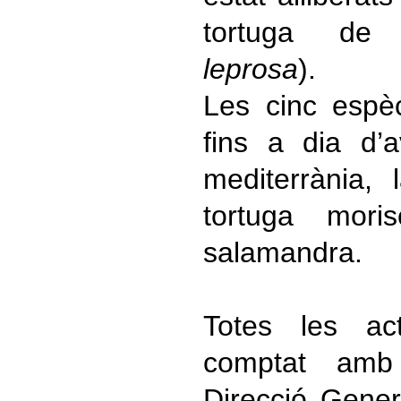
tortuga de 
leprosa
).
Les cinc espè
fins a dia d’
mediterrània, 
tortuga mori
salamandra.
Totes les ac
comptat amb
Direcció Gener