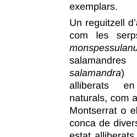
exemplars.
Un reguitzell d’
com les serp
monspessulan
salamand
salamandra
) 
alliberats e
naturals, com a
Montserrat o e
conca de diver
estat allibera