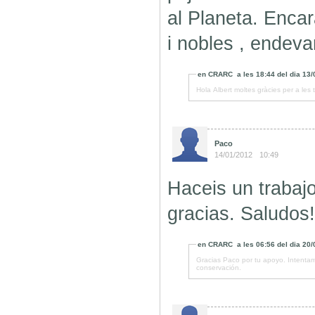
al Planeta. Enc
i nobles , endevan
en
CRARC
a les
18:44
del dia
13/
Hola Albert moltes gràcies per a les
Paco
14/01/2012
10:49
Haceis un trabaj
gracias. Saludos!
en
CRARC
a les
06:56
del dia
20/
Gracias Paco por tu apoyo. Intentam
conservación.