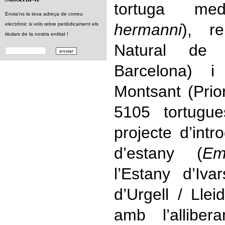
tortuga med
Envia'ns la teva adreça de correu
hermanni
), re
electrònic si vols rebre periòdicament els
titulars de la nostra entitat !
Natural de 
Barcelona) i
Montsant (Prio
5105 tortugue
projecte d’intr
d’estany (
Em
l’Estany d’Iv
d’Urgell / Llei
amb l’alliber