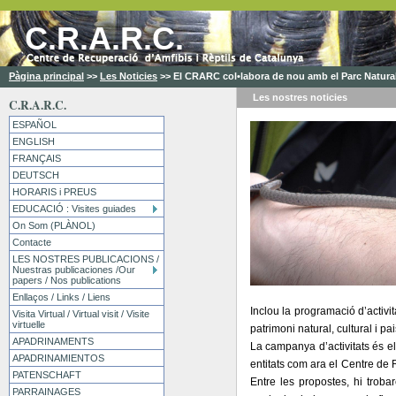
C.R.A.R.C.
Pàgina principal
>>
Les Noticies
>>
El CRARC col•labora de nou amb el Parc Natural
Les nostres
noticies
C.R.A.R.C.
ESPAÑOL
ENGLISH
FRANÇAIS
DEUTSCH
HORARIS i PREUS
EDUCACIÓ : Visites guiades
On Som (PLÀNOL)
Contacte
LES NOSTRES PUBLICACIONS /
Nuestras publicaciones /Our
papers / Nos publications
Enllaços / Links / Liens
Inclou la programació d’activ
Visita Virtual / Virtual visit / Visite
virtuelle
patrimoni natural, cultural i pa
APADRINAMENTS
La campanya d’activitats és el
APADRINAMIENTOS
entitats com ara el Centre de 
PATENSCHAFT
Entre les propostes, hi troba
PARRAINAGES