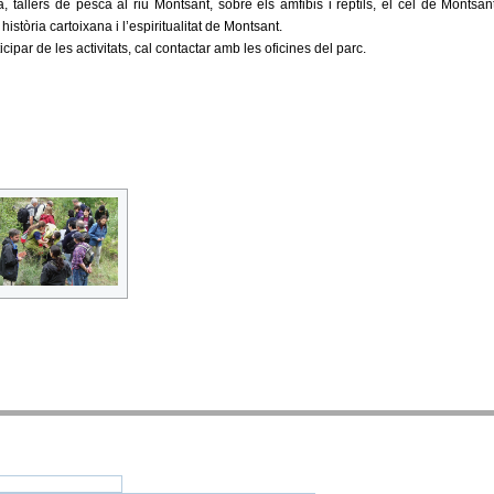
a, tallers de pesca al riu Montsant, sobre els amfibis i rèptils, el cel de Montsan
stòria cartoixana i l’espiritualitat de Montsant.
ipar de les activitats, cal contactar amb les oficines del parc.