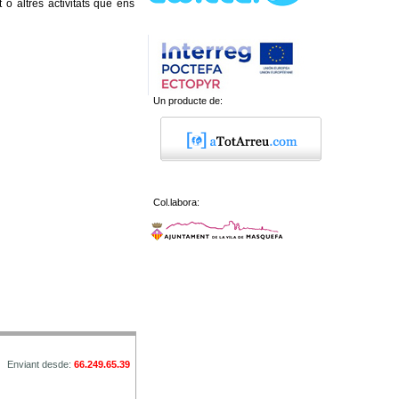
t o altres activitats que ens
Un producte de:
Col.labora:
Enviant desde:
66.249.65.39