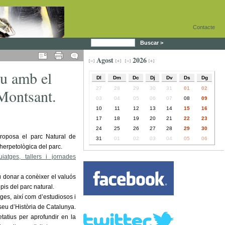
Contacte
Buscar >
Agost
2026
u amb el
Dl
Dm
Dc
Dj
Dv
Ds
Dg
27
28
29
30
31
01
02
 Montsant.
03
04
05
06
07
08
09
10
11
12
13
14
15
16
17
18
19
20
21
22
23
24
25
26
27
28
29
30
roposa el parc Natural de
31
01
02
03
04
05
06
herpetològica del parc.
atges, tallers i jornades
u donar a conèixer el valuós
pis del parc natural.
ges, així com d’estudiosos i
useu d’Història de Catalunya.
etatius per aprofundir en la