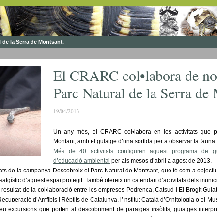
 de la Serra de Montsant.
El CRARC col•labora de no
Parc Natural de la Serra de
19/04/2013
Un any més, el CRARC col•labora en les activitats que p
Montant, amb el guiatge d’una sortida per a observar la fauna 
Més de 40 activitats configuren aquest programa de gui
d’educació ambiental
per als mesos d’abril a agost de 2013.
itats de la campanya Descobreix el Parc Natural de Montsant, que té com a objecti
isatgístic d’aquest espai protegit. També ofereix un calendari d’activitats dels munici
 resultat de la col•laboració entre les empreses Pedrenca, Catsud i El Brogit Guiat
Recuperació d’Amfibis i Rèptils de Catalunya, l’Institut Català d’Ornitologia o el M
reu excursions que porten al descobriment de paratges insòlits, guiatges interpr