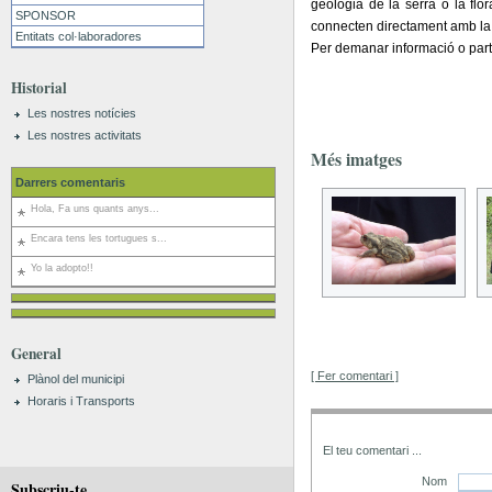
geologia de la serra o la flor
SPONSOR
connecten directament amb la hi
Entitats col·laboradores
Per demanar informació o partic
Historial
Les nostres notícies
Les nostres activitats
Més imatges
Darrers comentaris
Hola, Fa uns quants anys...
Encara tens les tortugues s...
Yo la adopto!!
General
[ Fer comentari ]
Plànol del municipi
Horaris i Transports
El teu comentari
...
Nom
Subscriu-te