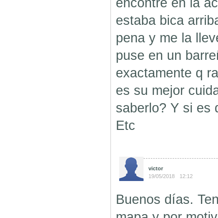
encontré en la ac
estaba bica arrib
pena y me la lle
puse en un barre
exactamente q ra
es su mejor cui
saberlo? Y si es 
Etc
victor
19/05/2018
12:12
Buenos días. Ten
mapa y por motiv