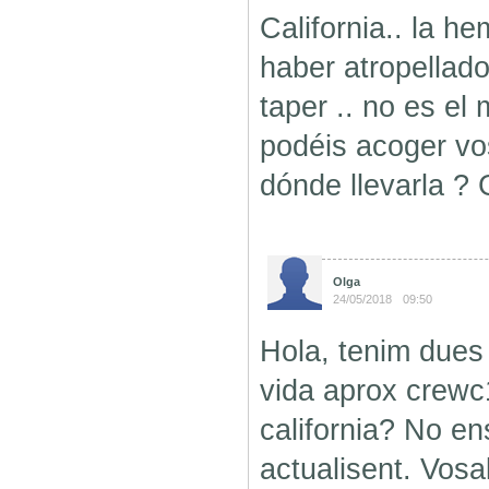
California.. la h
haber atropellado
taper .. no es el 
podéis acoger vo
dónde llevarla ? 
Olga
24/05/2018
09:50
Hola, tenim dues
vida aprox crewc1 
california? No e
actualisent. Vosal