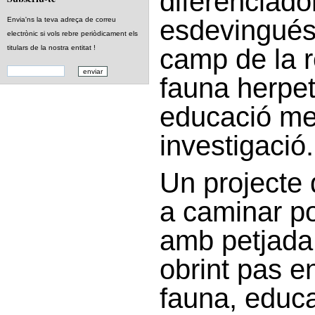
diferenciador
esdevingués 
Envia'ns la teva adreça de correu
electrònic si vols rebre periòdicament els
camp de la 
titulars de la nostra entitat !
fauna herpet
educació med
investigació.
Un projecte
a caminar p
amb petjada 
obrint pas e
fauna, educ