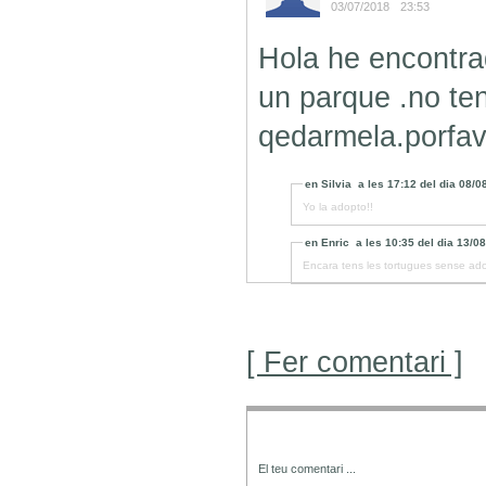
03/07/2018
23:53
Hola he encontra
un parque .no te
qedarmela.porfav
en
Silvia
a les
17:12
del dia
08/0
Yo la adopto!!
en
Enric
a les
10:35
del dia
13/0
Encara tens les tortugues sense ad
[ Fer comentari ]
El teu comentari
...