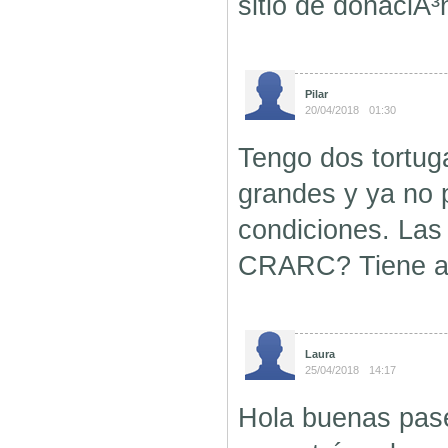
sitio de donaciÃ
Pilar
20/04/2018
01:30
Tengo dos tortug
grandes y ya no 
condiciones. Las
CRARC? Tiene al
Laura
25/04/2018
14:17
Hola buenas pas