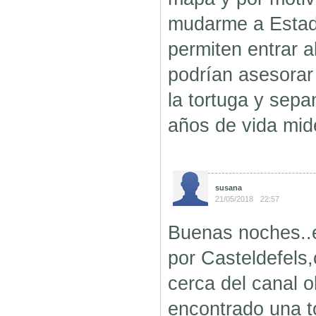
mudarme a Esta
permiten entrar a
podrían asesorar
la tortuga y sepa
años de vida mid
susana
21/05/2018
22:57
Buenas noches..
por Casteldefels
cerca del canal o
encontrado una to