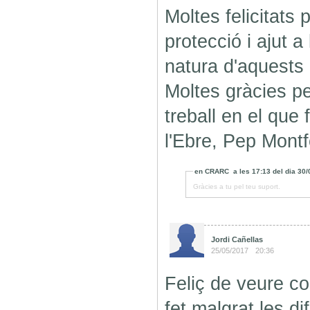
Moltes felicitats 
protecció i ajut a
natura d'aquests 
Moltes gràcies pe
treball en el que
l'Ebre, Pep Montf
en
CRARC
a les
17:13
del dia
30/
Gràcies a tu pel teu suport.
Jordi Cañellas
25/05/2017
20:36
Feliç de veure co
fet malgrat les di