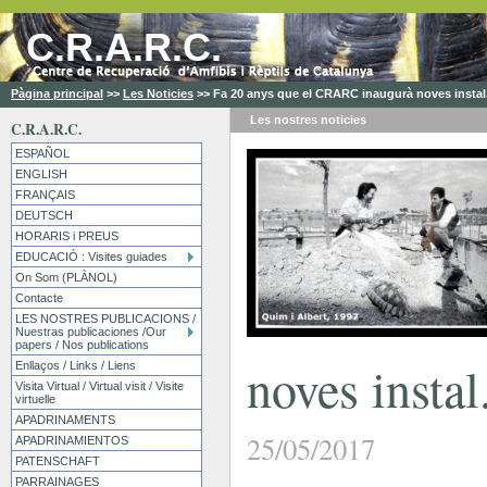
C.R.A.R.C.
Pàgina principal
>>
Les Noticies
>>
Fa 20 anys que el CRARC inaugurà noves instal
Les nostres
noticies
C.R.A.R.C.
ESPAÑOL
ENGLISH
FRANÇAIS
DEUTSCH
HORARIS i PREUS
EDUCACIÓ : Visites guiades
On Som (PLÀNOL)
Contacte
LES NOSTRES PUBLICACIONS /
Nuestras publicaciones /Our
papers / Nos publications
noves instal
Enllaços / Links / Liens
Visita Virtual / Virtual visit / Visite
virtuelle
APADRINAMENTS
25/05/2017
APADRINAMIENTOS
PATENSCHAFT
PARRAINAGES