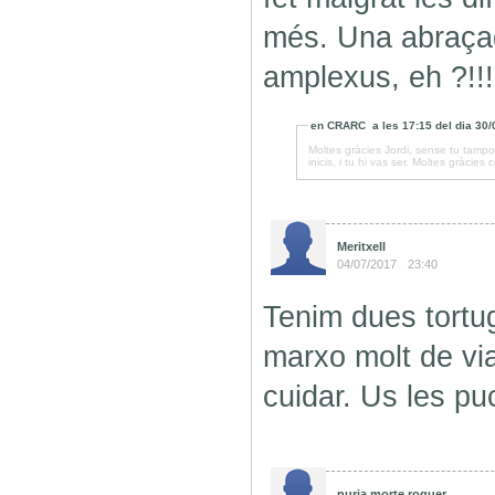
més. Una abraçad
amplexus, eh ?!!!
en
CRARC
a les
17:15
del dia
30/
Moltes gràcies Jordi, sense tu tampoc
inicis, i tu hi vas ser. Moltes gràcie
Meritxell
04/07/2017
23:40
Tenim dues tortug
marxo molt de via
cuidar. Us les pu
nuria morte roquer