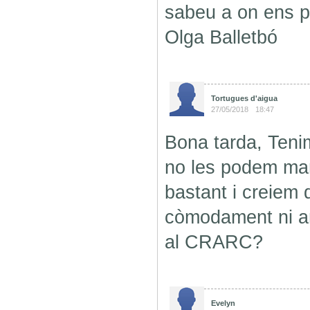
sabeu a on ens p
Olga Balletbó
Tortugues d'aigua
27/05/2018
18:47
Bona tarda, Tenim
no les podem man
bastant i creiem 
còmodament ni am
al CRARC?
Evelyn