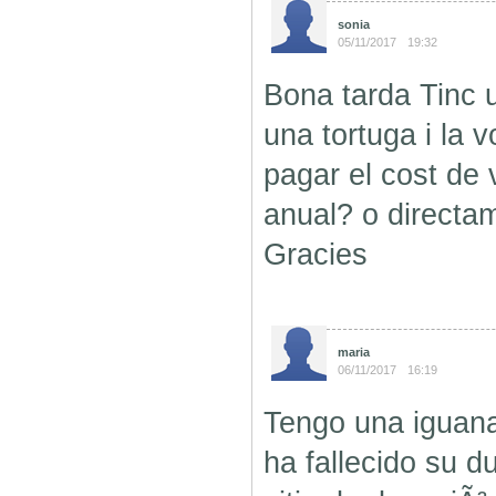
sonia
05/11/2017
19:32
Bona tarda Tinc 
una tortuga i la 
pagar el cost de 
anual? o directa
Gracies
maria
06/11/2017
16:19
Tengo una iguan
ha fallecido su 