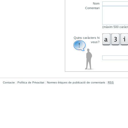
Nom
Comentari
(màxim 500 caràct
Quins caràcters hi
veus?
Contacte
|
Política de Privacitat
|
Normes ètiques de publicació de comentaris
|
RSS