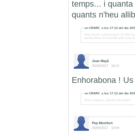
temps... i quanta
quants n'heu alli
en
CRARC
a les
17:12
del dia
30/
Hola Xavier, pràcticament 12.000 exe
mediterrània és l'estrella amb prop
Joan Mayà
25/05/2017
16:21
Enhorabona ! Us 
en
CRARC
a les
17:12
del dia
30/
Quan vulgueu, gràcies pel suport
Pep Montfort
25/05/2017
19:04