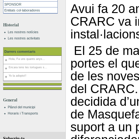
Avui fa 20 a
SPONSOR
Entitats col·laboradores
CRARC va i
Historial
instal·lacion
Les nostres notícies
Les nostres activitats
El 25 de ma
Darrers comentaris
portes el que
Hola, Fa uns quants anys...
Encara tens les tortugues s...
de les noves
Yo la adopto!!
del CRARC. 
decidida d’u
General
Plànol del municipi
de Masquefa
Horaris i Transports
suport a un 
Subscriu-te