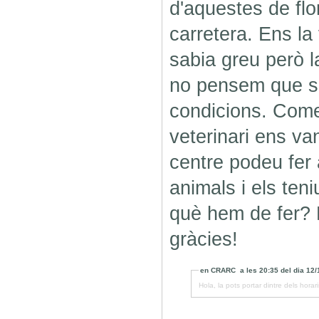
d'aquestes de flor
carretera. Ens l
sabia greu però l
no pensem que s
condicions. Come
veterinari ens va
centre podeu fer 
animals i els ten
què hem de fer? 
gràcies!
en
CRARC
a les
20:35
del dia
12/
Hola, la pots portar dintre dels hora