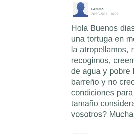
Gemma
26/10/2017
10:21
Hola Buenos dia
una tortuga en me
la atropellamos, 
recogimos, creem
de agua y pobre 
barreño y no cre
condiciones para 
tamaño considera
vosotros? Muchas