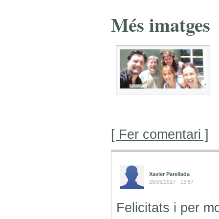
Més imatges
[ Fer comentari ]
Xavier Parellada
25/05/2017
13:57
Felicitats i per m