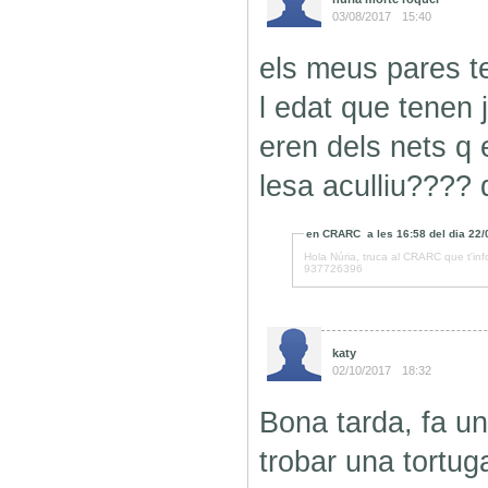
03/08/2017
15:40
els meus pares t
l edat que tenen 
eren dels nets q e
lesa aculliu????
en
CRARC
a les
16:58
del dia
22/
Hola Núria, truca al CRARC que t'inf
937726396
katy
02/10/2017
18:32
Bona tarda, fa 
trobar una tortu