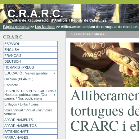
C.R.A.R.C.
Pàgina principal
>>
Les Noticies
>>
Alliberament conjunt de tortugues de rierol, e
Les nostres
noticies
C.R.A.R.C.
ESPAÑOL
ENGLISH
FRANÇAIS
DEUTSCH
HORARIS i PREUS
EDUCACIÓ : Visites guiades
On Som (PLÀNOL)
Contacte
Alliberamen
LES NOSTRES PUBLICACIONS /
Nuestras publicaciones /Our
papers / Nos publications
tortugues de
Enllaços / Links / Liens
Visita Virtual / Virtual visit / Visite
virtuelle
CRARC i e
APADRINAMENTS
APADRINAMIENTOS
PATENSCHAFT
PARRAINAGES