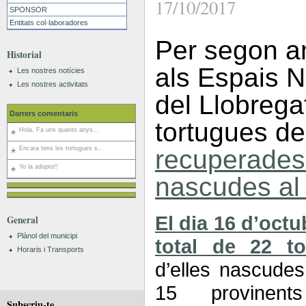
17/10/2017
SPONSOR
Entitats col·laboradores
Per segon a
Historial
als Espais N
Les nostres notícies
Les nostres activitats
del Llobregat
Darrers comentaris
tortugues de 
Hola, Fa uns quants anys...
Encara tens les tortugues s...
recuperades
Yo la adopto!!
nascudes a
El dia 16 d’octu
General
Plànol del municipi
total de 22 to
Horaris i Transports
d’elles nascude
15 provinen
Subscriu-te