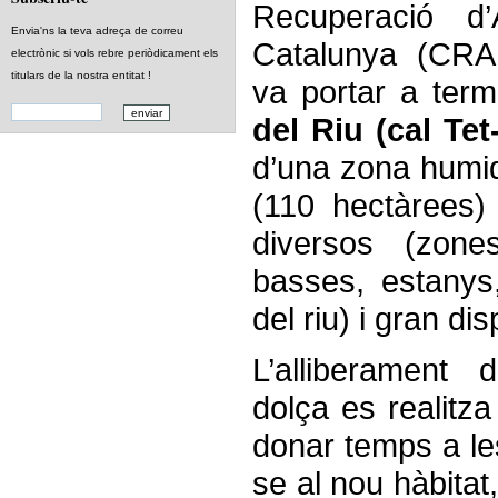
Recuperació d’
Envia'ns la teva adreça de correu
Catalunya (CRAR
electrònic si vols rebre periòdicament els
titulars de la nostra entitat !
va portar a ter
del Riu (cal Tet
d’una zona humi
(110 hectàrees)
diversos (zone
basses, estanys,
del riu) i gran dis
L’alliberament d
dolça es realitz
donar temps a le
se al nou hàbitat