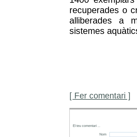
recuperades o cr
alliberades a
sistemes aquàtic
[ Fer comentari ]
El teu comentari
...
Nom