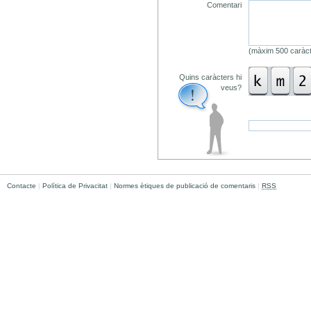
Comentari
(màxim 500 caràct
Quins caràcters hi
veus?
Contacte
|
Política de Privacitat
|
Normes ètiques de publicació de comentaris
|
RSS