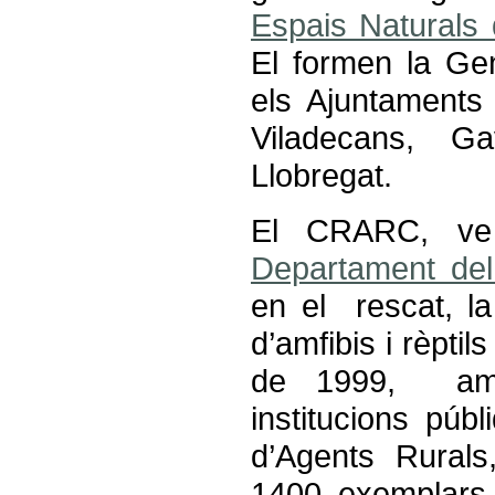
Espais Naturals 
El formen la Gen
els Ajuntaments 
Viladecans, 
Llobregat.
El CRARC, ve 
Departament del T
en el
rescat, la
d’amfibis i rèpti
de 1999,
am
institucions púb
d’Agents Rurals
1400 exemplars 