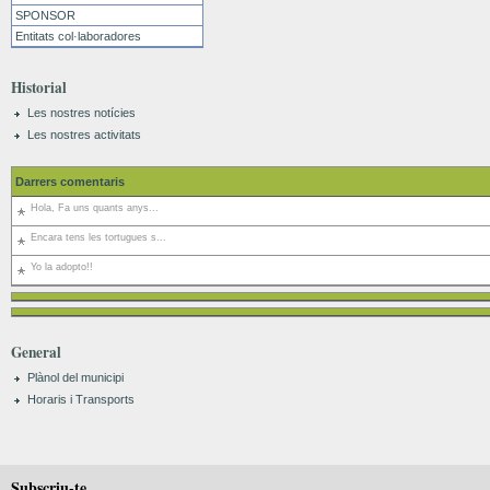
SPONSOR
Entitats col·laboradores
Historial
Les nostres notícies
Les nostres activitats
Darrers comentaris
Hola, Fa uns quants anys...
Encara tens les tortugues s...
Yo la adopto!!
General
Plànol del municipi
Horaris i Transports
Subscriu-te