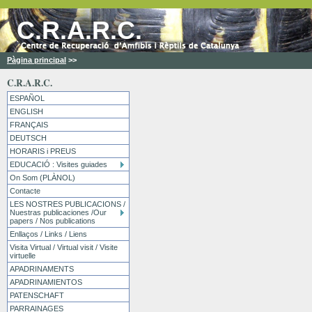
C.R.A.R.C.
Pàgina principal
>>
C.R.A.R.C.
ESPAÑOL
ENGLISH
FRANÇAIS
DEUTSCH
HORARIS i PREUS
EDUCACIÓ : Visites guiades
On Som (PLÀNOL)
Contacte
LES NOSTRES PUBLICACIONS /
Nuestras publicaciones /Our
papers / Nos publications
Enllaços / Links / Liens
Visita Virtual / Virtual visit / Visite
virtuelle
APADRINAMENTS
APADRINAMIENTOS
PATENSCHAFT
PARRAINAGES