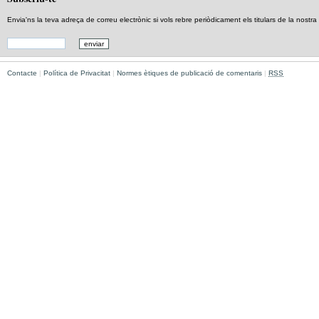
Envia'ns la teva adreça de correu electrònic si vols rebre periòdicament els titulars de la nostra e
Contacte
|
Política de Privacitat
|
Normes ètiques de publicació de comentaris
|
RSS