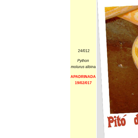
24/012
Python
molurus
albina
APADRINADA
19/02/017