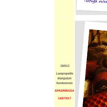
28/012
Lampropeltis
triangulum
hondurensis
APADRINADA
14/07/017