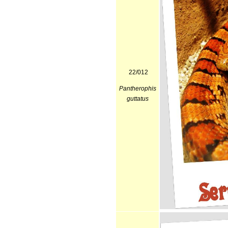
22/012
Pantherophis
guttatus