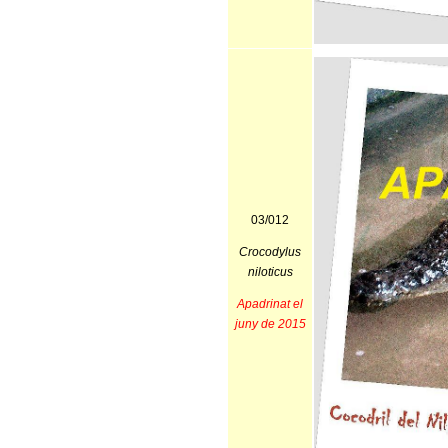
03/012
Crocodylus
niloticus
Apadrinat el
juny de 2015