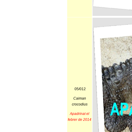
05/012
Caiman
crocodius
Apadrinat el
febrer de 2014