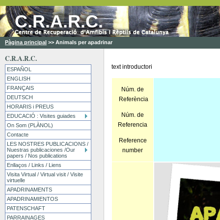
C.R.A.R.C.
Pàgina principal
>>
Animals per apadrinar
C.R.A.R.C.
text introductori
ESPAÑOL
ENGLISH
FRANÇAIS
Núm. de
DEUTSCH
Referència
HORARIS i PREUS
Núm. de
EDUCACIÓ : Visites guiades
Referencia
On Som (PLÀNOL)
Contacte
Reference
LES NOSTRES PUBLICACIONS /
Nuestras publicaciones /Our
number
papers / Nos publications
Enllaços / Links / Liens
Visita Virtual / Virtual visit / Visite
virtuelle
APADRINAMENTS
APADRINAMIENTOS
PATENSCHAFT
PARRAINAGES