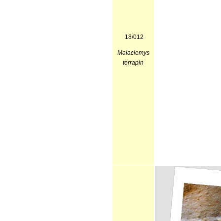
18/012
Malaclemys
terrapin