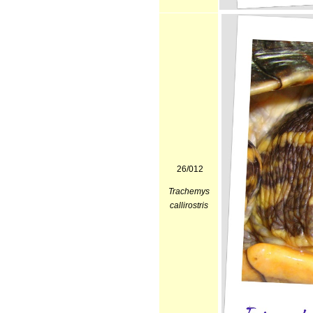
26/012
Trachemys
callirostris