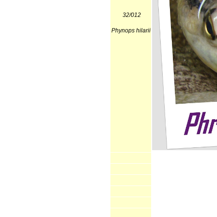
32/012
Phynops hilarii