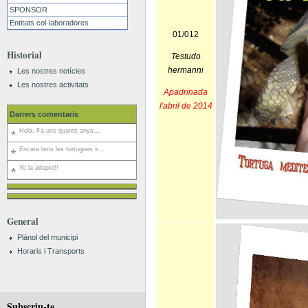
SPONSOR
Entitats col·laboradores
01/012
Historial
Testudo
hermanni
Les nostres notícies
Les nostres activitats
Apadrinada
l'abril de 2014
Darrers comentaris
Hola, Fa uns quants anys...
Encara tens les tortugues s...
Yo la adopto!!
General
Plànol del municipi
Horaris i Transports
Subscriu-te