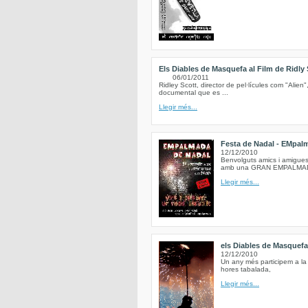
Els Diables de Masquefa al Film de Ridly 
06/01/2011
Ridley Scott, director de pel·lícules com "Alien"
documental que es ...
Llegir més...
Festa de Nadal - EMpalma
12/12/2010
Benvolguts amics i amigues 
amb una GRAN EMPALMADA a
Llegir més...
els Diables de Masquef
12/12/2010
Un any més participem a la
hores tabalada,
Llegir més...