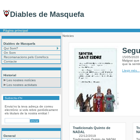
Diables de Masquefa
Pàgina principal
Noticies
Diables de Masquefa
Segu
Qui Som?
On Som
Recomanacions pels Correfocs
15/05/2020
Malgrat que 
Contacte
que la sent
Llegir més...
Historial
Les nostres notícies
Les nostres activitats
Subscriu-t'hi
Envia'ns la teva adreça de correu
electrònic si vols rebre periòdicament
els titulars de la nostra entitat !
Tradicionals Quinto de
Tr
NADAL
N
General
22/12/2019
Tradicionals Quinto de NADAL
Tr