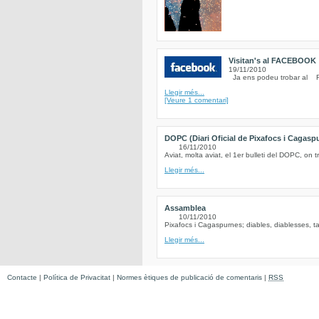
Visitan's al FACEBOOK
19/11/2010
Ja ens podeu trobar al Fe
Llegir més...
[Veure 1 comentari]
DOPC (Diari Oficial de Pixafocs i Cagasp
16/11/2010
Aviat, molta aviat, el 1er bulleti del DOPC, on t
Llegir més...
Assamblea
10/11/2010
Pixafocs i Cagaspurnes; diables, diablesses, ta
Llegir més...
Contacte
|
Política de Privacitat
|
Normes ètiques de publicació de comentaris
|
RSS