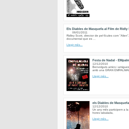
Els Diables de Masquefa al Film de Ridly 
06/01/2011
Ridley Scott, director de pel·lícules com "Alien"
documental que es ...
Llegir més...
Festa de Nadal - EMpalma
12/12/2010
Benvolguts amics i amigues 
amb una GRAN EMPALMADA a
Llegir més...
els Diables de Masquef
12/12/2010
Un any més participem a la
hores tabalada,
Llegir més...