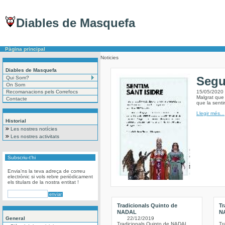
Diables de Masquefa
Pàgina principal
Noticies
Diables de Masquefa
Segu
Qui Som?
On Som
Recomanacions pels Correfocs
15/05/2020
Malgrat que 
Contacte
que la sent
Llegir més...
Historial
Les nostres notícies
Les nostres activitats
Subscriu-t'hi
Envia'ns la teva adreça de correu
electrònic si vols rebre periòdicament
els titulars de la nostra entitat !
Tradicionals Quinto de
Tr
NADAL
N
General
22/12/2019
Tradicionals Quinto de NADAL
Tr