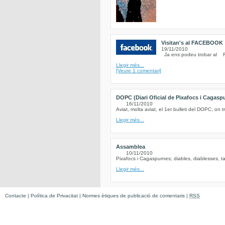
Visitan's al FACEBOOK
19/11/2010
Ja ens podeu trobar al Fe
Llegir més...
[Veure 1 comentari]
DOPC (Diari Oficial de Pixafocs i Cagasp
16/11/2010
Aviat, molta aviat, el 1er bulleti del DOPC, on t
Llegir més...
Assamblea
10/11/2010
Pixafocs i Cagaspurnes; diables, diablesses, ta
Llegir més...
Contacte
|
Política de Privacitat
|
Normes ètiques de publicació de comentaris
|
RSS