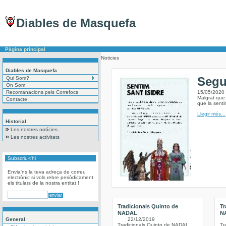
Diables de Masquefa
Pàgina principal
Noticies
Diables de Masquefa
Segu
Qui Som?
On Som
Recomanacions pels Correfocs
15/05/2020
Malgrat que 
Contacte
que la sent
Llegir més...
Historial
Les nostres notícies
Les nostres activitats
Subscriu-t'hi
Envia'ns la teva adreça de correu
electrònic si vols rebre periòdicament
els titulars de la nostra entitat !
Tradicionals Quinto de
Tr
NADAL
N
General
22/12/2019
Tradicionals Quinto de NADAL
Tr