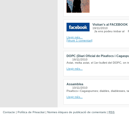
Visitan's al FACEBOOK
19/11/2010
Ja ens podeu trobar al Fe
Llegir més...
[Veure 1 comentari]
DOPC (Diari Oficial de Pixafocs i Cagasp
16/11/2010
Aviat, molta aviat, el 1er bulleti del DOPC, on t
Llegir més...
Assamblea
10/11/2010
Pixafocs i Cagaspurnes; diables, diablesses, ta
Llegir més...
Contacte
|
Política de Privacitat
|
Normes ètiques de publicació de comentaris
|
RSS