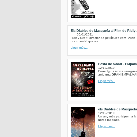
Els Diables de Masquefa al Film de Ridly 
06/01/2011
Ridley Scott, director de pel·lícules com "Alien"
documental que es ...
Llegir més...
Festa de Nadal - EMpalma
12/12/2010
Benvolguts amics i amigues 
amb una GRAN EMPALMADA a
Llegir més...
els Diables de Masquef
12/12/2010
Un any més participem a la
hores tabalada,
Llegir més...