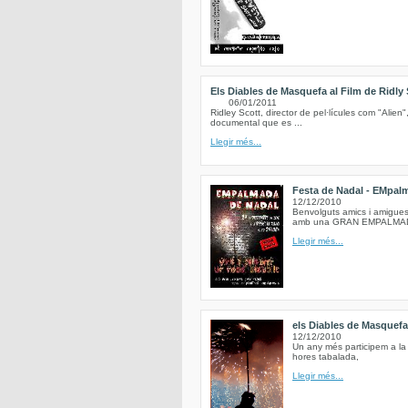
Els Diables de Masquefa al Film de Ridly 
06/01/2011
Ridley Scott, director de pel·lícules com "Alien"
documental que es ...
Llegir més...
Festa de Nadal - EMpalma
12/12/2010
Benvolguts amics i amigues 
amb una GRAN EMPALMADA a
Llegir més...
els Diables de Masquef
12/12/2010
Un any més participem a la
hores tabalada,
Llegir més...