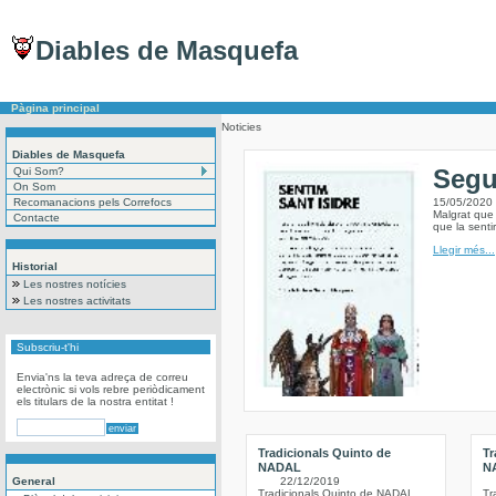
Diables de Masquefa
Pàgina principal
Noticies
Diables de Masquefa
Segu
Qui Som?
On Som
Recomanacions pels Correfocs
15/05/2020
Malgrat que 
Contacte
que la sent
Llegir més...
Historial
Les nostres notícies
Les nostres activitats
Subscriu-t'hi
Envia'ns la teva adreça de correu
electrònic si vols rebre periòdicament
els titulars de la nostra entitat !
Tradicionals Quinto de
Tr
NADAL
N
General
22/12/2019
Tradicionals Quinto de NADAL
Tr