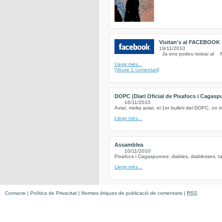
Visitan's al FACEBOOK
19/11/2010
Ja ens podeu trobar al Fe
Llegir més...
[Veure 1 comentari]
DOPC (Diari Oficial de Pixafocs i Cagasp
16/11/2010
Aviat, molta aviat, el 1er bulleti del DOPC, on t
Llegir més...
Assamblea
10/11/2010
Pixafocs i Cagaspurnes; diables, diablesses, ta
Llegir més...
Contacte
|
Política de Privacitat
|
Normes ètiques de publicació de comentaris
|
RSS