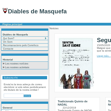
Diables de Masquefa
Pàgina principal
Noticies
Diables de Masquefa
Segu
Qui Som?
On Som
Recomanacions pels Correfocs
15/05/2020
Malgrat que 
Contacte
que la sent
Llegir més...
Historial
Les nostres notícies
Les nostres activitats
Subscriu-t'hi
Envia'ns la teva adreça de correu
electrònic si vols rebre periòdicament
els titulars de la nostra entitat !
Tradicionals Quinto de
Tr
NADAL
N
General
22/12/2019
Tradicionals Quinto de NADAL
Tr