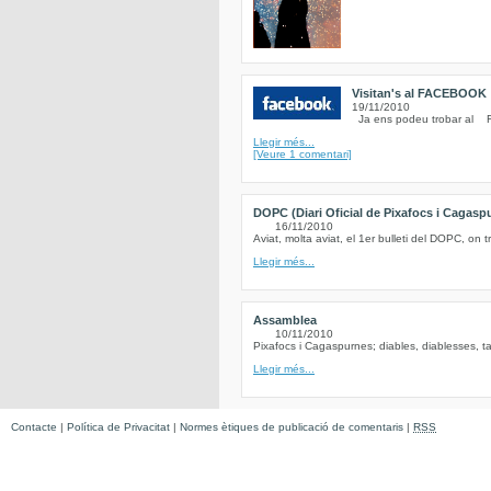
Visitan's al FACEBOOK
19/11/2010
Ja ens podeu trobar al Fe
Llegir més...
[Veure 1 comentari]
DOPC (Diari Oficial de Pixafocs i Cagasp
16/11/2010
Aviat, molta aviat, el 1er bulleti del DOPC, on t
Llegir més...
Assamblea
10/11/2010
Pixafocs i Cagaspurnes; diables, diablesses, ta
Llegir més...
Contacte
|
Política de Privacitat
|
Normes ètiques de publicació de comentaris
|
RSS