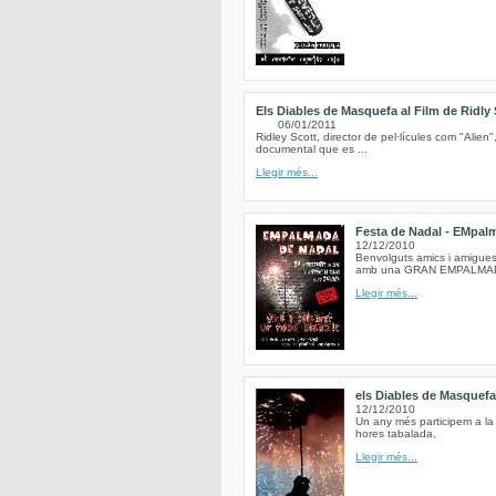
Els Diables de Masquefa al Film de Ridly 
06/01/2011
Ridley Scott, director de pel·lícules com "Alien"
documental que es ...
Llegir més...
Festa de Nadal - EMpalma
12/12/2010
Benvolguts amics i amigues 
amb una GRAN EMPALMADA a
Llegir més...
els Diables de Masquef
12/12/2010
Un any més participem a la
hores tabalada,
Llegir més...